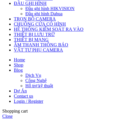
ĐẦU GHI HÌNH
Đầu ghi hình HIKVISION
Đầu ghi hình Dahua
TRỌN BỘ CAMERA
CHUÔNG CỬA CÓ HÌNH
HỆ THỐNG KIỂM SOÁT RA VÀO
THIẾT BỊ LƯU TRỮ
THIẾT BỊ MẠNG
ÂM THANH THÔNG BÁO
VẬT TƯ PHỤ CAMERA
Home
Shop
Blog
Dịch Vụ
Công Nghệ
Hỗ trợ kỹ thuật
Dự Án
Contact us
Login / Register
Shopping cart
Close