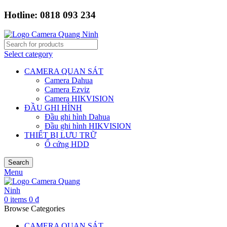
Hotline: 0818 093 234
Select category
CAMERA QUAN SÁT
Camera Dahua
Camera Ezviz
Camera HIKVISION
ĐẦU GHI HÌNH
Đầu ghi hình Dahua
Đầu ghi hình HIKVISION
THIẾT BỊ LƯU TRỮ
Ổ cứng HDD
Search
Menu
0
items
0
₫
Browse Categories
CAMERA QUAN SÁT