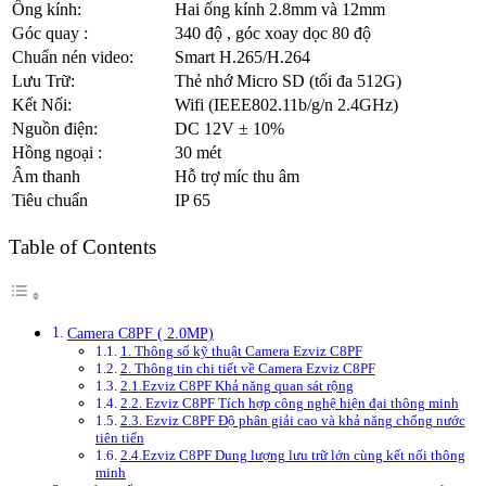
Ống kính:
Hai ống kính 2.8mm và 12mm
Góc quay :
340 độ , góc xoay dọc 80 độ
Chuẩn nén video:
Smart H.265/H.264
Lưu Trữ:
Thẻ nhớ Micro SD (tối đa 512G)
Kết Nối:
Wifi (IEEE802.11b/g/n 2.4GHz)
Nguồn điện:
DC 12V ± 10%
Hồng ngoại :
30 mét
Âm thanh
Hỗ trợ míc thu âm
Tiêu chuẩn
IP 65
Table of Contents
Camera C8PF ( 2.0MP)
1. Thông số kỹ thuật Camera Ezviz C8PF
2. Thông tin chi tiết về Camera Ezviz C8PF
2.1.Ezviz C8PF Khả năng quan sát rộng
2.2. Ezviz C8PF Tích hợp công nghệ hiện đại thông minh
2.3. Ezviz C8PF Độ phân giải cao và khả năng chống nước
tiên tiến
2.4.Ezviz C8PF Dung lượng lưu trữ lớn cùng kết nối thông
minh