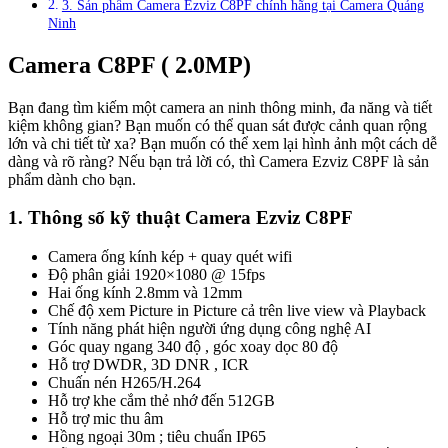
3. Sản phẩm Camera Ezviz C8PF chính hãng tại Camera Quảng
Ninh
Camera C8PF ( 2.0MP)
Bạn đang tìm kiếm một camera an ninh thông minh, đa năng và tiết
kiệm không gian? Bạn muốn có thể quan sát được cảnh quan rộng
lớn và chi tiết từ xa? Bạn muốn có thể xem lại hình ảnh một cách dễ
dàng và rõ ràng? Nếu bạn trả lời có, thì Camera Ezviz C8PF là sản
phẩm dành cho bạn.
1. Thông số kỹ thuật Camera Ezviz C8PF
Camera ống kính kép + quay quét wifi
Độ phân giải 1920×1080 @ 15fps
Hai ống kính 2.8mm và 12mm
Chế độ xem Picture in Picture cả trên live view và Playback
Tính năng phát hiện người ứng dụng công nghệ AI
Góc quay ngang 340 độ , góc xoay dọc 80 độ
Hỗ trợ DWDR, 3D DNR , ICR
Chuấn nén H265/H.264
Hỗ trợ khe cắm thẻ nhớ đến 512GB
Hỗ trợ mic thu âm
Hồng ngoại 30m ; tiêu chuẩn IP65