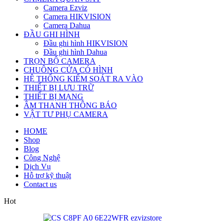
Camera Ezviz
Camera HIKVISION
Camera Dahua
ĐẦU GHI HÌNH
Đầu ghi hình HIKVISION
Đầu ghi hình Dahua
TRỌN BỘ CAMERA
CHUÔNG CỬA CÓ HÌNH
HỆ THỐNG KIỂM SOÁT RA VÀO
THIẾT BỊ LƯU TRỮ
THIẾT BỊ MẠNG
ÂM THANH THÔNG BÁO
VẬT TƯ PHỤ CAMERA
HOME
Shop
Blog
Công Nghệ
Dịch Vụ
Hỗ trợ kỹ thuật
Contact us
Hot