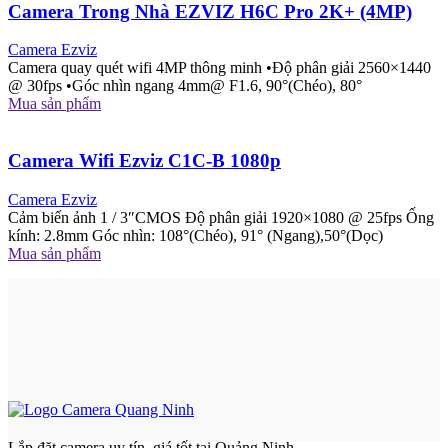
Camera Trong Nhà EZVIZ H6C Pro 2K+ (4MP)
Camera Ezviz
Camera quay quét wifi 4MP thông minh •Độ phân giải 2560×1440
@ 30fps •Góc nhìn ngang 4mm@ F1.6, 90°(Chéo), 80°
Mua sản phẩm
Camera Wifi Ezviz C1C-B 1080p
Camera Ezviz
Cảm biến ảnh 1 / 3″CMOS Độ phân giải 1920×1080 @ 25fps Ống
kính: 2.8mm Góc nhìn: 108°(Chéo), 91° (Ngang),50°(Dọc)
Mua sản phẩm
Lắp đặt camera uy tín, giá tốt tại Quảng Ninh