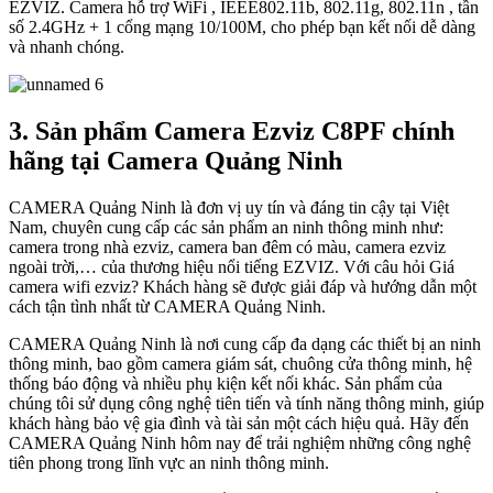
EZVIZ. Camera hỗ trợ WiFi , IEEE802.11b, 802.11g, 802.11n , tần
số 2.4GHz + 1 cổng mạng 10/100M, cho phép bạn kết nối dễ dàng
và nhanh chóng.
3. Sản phẩm Camera Ezviz C8PF chính
hãng tại Camera Quảng Ninh
CAMERA Quảng Ninh là đơn vị uy tín và đáng tin cậy tại Việt
Nam, chuyên cung cấp các sản phẩm an ninh thông minh như:
camera trong nhà ezviz, camera ban đêm có màu, camera ezviz
ngoài trời,… của thương hiệu nổi tiếng EZVIZ. Với câu hỏi Giá
camera wifi ezviz? Khách hàng sẽ được giải đáp và hướng dẫn một
cách tận tình nhất từ CAMERA Quảng Ninh.
CAMERA Quảng Ninh là nơi cung cấp đa dạng các thiết bị an ninh
thông minh, bao gồm camera giám sát, chuông cửa thông minh, hệ
thống báo động và nhiều phụ kiện kết nối khác. Sản phẩm của
chúng tôi sử dụng công nghệ tiên tiến và tính năng thông minh, giúp
khách hàng bảo vệ gia đình và tài sản một cách hiệu quả. Hãy đến
CAMERA Quảng Ninh hôm nay để trải nghiệm những công nghệ
tiên phong trong lĩnh vực an ninh thông minh.