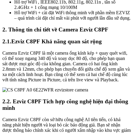
Hỗ trợ WiFi , IEEE802.11b, 802.11g, 802.11n , tần số
2.4GHz + 1 cổng mạng 10/100M
Hỗ trợ WiFi + cài đặt WiFi thông minh với phần mềm EZVIZ
– quá trình cài đặt chỉ mất vài phút với người lần đầu sử dụng.
2. Thông tin chi tiết về Camera Ezviz C8PF
2.1.Ezviz C8PF Khả năng quan sát rộng
Camera Ezviz C8PF là một camera ống kính kép + quay quét wifi,
có thể xoay ngang 340 độ và xoay dọc 80 độ, cho phép bạn quan
sát được mọi góc độ của không gian. Camera có hai ống kính
2.8mm và 12mm, cho phép bạn chuyển đổi giữa chế độ xem gần và
xa một cách linh hoạt. Bạn cũng có thể xem cả hai chế độ cùng lúc
với tính năng Picture in Picture, cả trên live view và Playback.
2.2. Ezviz C8PF Tích hợp công nghệ hiện đại thông
minh
Camera Ezviz C8PF còn sở hữu công nghệ AI tiên tiến, có khả
năng phát hiện người và loại bỏ các báo động giả. Bạn sẽ nhận
được thông báo chính xác khi có người xâm nhập vào khu vực giám