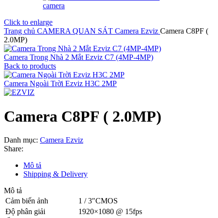
Click to enlarge
Trang chủ
CAMERA QUAN SÁT
Camera Ezviz
Camera C8PF (
2.0MP)
Camera Trong Nhà 2 Mắt Ezviz C7 (4MP-4MP)
Back to products
Camera Ngoài Trời Ezviz H3C 2MP
Camera C8PF ( 2.0MP)
Danh mục:
Camera Ezviz
Share:
Mô tả
Shipping & Delivery
Mô tả
Cảm biến ảnh
1 / 3″CMOS
Độ phân giải
1920×1080 @ 15fps