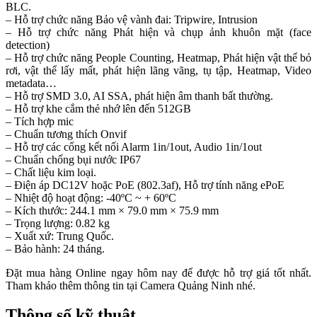
BLC.
– Hỗ trợ chức năng Bảo vệ vành đai: Tripwire, Intrusion
– Hỗ trợ chức năng Phát hiện và chụp ảnh khuôn mặt (face
detection)
– Hỗ trợ chức năng People Counting, Heatmap, Phát hiện vật thể bỏ
rơi, vật thể lấy mất, phát hiện lãng vãng, tụ tập, Heatmap, Video
metadata…
– Hỗ trợ SMD 3.0, AI SSA, phát hiện âm thanh bất thường.
– Hỗ trợ khe cắm thẻ nhớ lên đến 512GB
– Tích hợp mic
– Chuẩn tương thích Onvif
– Hỗ trợ các cổng kết nối Alarm 1in/1out, Audio 1in/1out
– Chuẩn chống bụi nước IP67
– Chất liệu kim loại.
– Điện áp DC12V hoặc PoE (802.3af), Hỗ trợ tính năng ePoE
– Nhiệt độ hoạt động: -40ºC ~ + 60ºC
– Kích thước: 244.1 mm × 79.0 mm × 75.9 mm
– Trọng lượng: 0.82 kg
– Xuất xứ: Trung Quốc.
– Bảo hành: 24 tháng.
Đặt mua hàng Online ngay hôm nay để được hỗ trợ giá tốt nhất.
Tham khảo thêm thông tin tại Camera Quảng Ninh nhé.
Thông số kỹ thuật