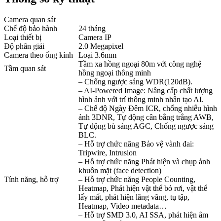
Camera quan sát
Chế độ bảo hành
24 tháng
Loại thiết bị
Camera IP
Độ phân giải
2.0 Megapixel
Camera theo ống kính
Loại 3.6mm
Tầm xa hồng ngoại 80m với công nghệ
Tầm quan sát
hồng ngoại thông minh
– Chống ngược sáng WDR(120dB).
– AI-Powered Image: Nâng cấp chất lượng
hình ảnh với trí thông minh nhân tạo AI.
– Chế độ Ngày Đêm ICR, chống nhiễu hình
ảnh 3DNR, Tự động cân bằng trắng AWB,
Tự động bù sáng AGC, Chống ngược sáng
BLC.
– Hỗ trợ chức năng Bảo vệ vành đai:
Tripwire, Intrusion
– Hỗ trợ chức năng Phát hiện và chụp ảnh
khuôn mặt (face detection)
Tính năng, hỗ trợ
– Hỗ trợ chức năng People Counting,
Heatmap, Phát hiện vật thể bỏ rơi, vật thể
lấy mất, phát hiện lãng vãng, tụ tập,
Heatmap, Video metadata…
– Hỗ trợ SMD 3.0, AI SSA, phát hiện âm