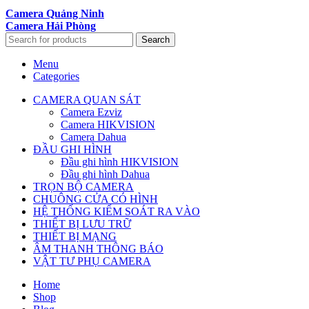
Camera Quảng Ninh
Camera Hải Phòng
Search
Menu
Categories
CAMERA QUAN SÁT
Camera Ezviz
Camera HIKVISION
Camera Dahua
ĐẦU GHI HÌNH
Đầu ghi hình HIKVISION
Đầu ghi hình Dahua
TRỌN BỘ CAMERA
CHUÔNG CỬA CÓ HÌNH
HỆ THỐNG KIỂM SOÁT RA VÀO
THIẾT BỊ LƯU TRỮ
THIẾT BỊ MẠNG
ÂM THANH THÔNG BÁO
VẬT TƯ PHỤ CAMERA
Home
Shop