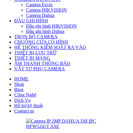
Camera Ezviz
Camera HIKVISION
Camera Dahua
ĐẦU GHI HÌNH
Đầu ghi hình HIKVISION
Đầu ghi hình Dahua
TRỌN BỘ CAMERA
CHUÔNG CỬA CÓ HÌNH
HỆ THỐNG KIỂM SOÁT RA VÀO
THIẾT BỊ LƯU TRỮ
THIẾT BỊ MẠNG
ÂM THANH THÔNG BÁO
VẬT TƯ PHỤ CAMERA
HOME
Shop
Blog
Công Nghệ
Dịch Vụ
Hỗ trợ kỹ thuật
Contact us