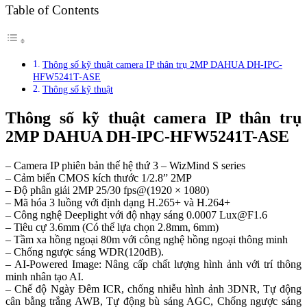
Table of Contents
Thông số kỹ thuật camera IP thân trụ 2MP DAHUA DH-IPC-
HFW5241T-ASE
Thông số kỹ thuật
Thông số kỹ thuật camera IP thân trụ
2MP DAHUA DH-IPC-HFW5241T-ASE
– Camera IP phiên bản thế hệ thứ 3 – WizMind S series
– Cảm biến CMOS kích thước 1/2.8” 2MP
– Độ phân giải 2MP 25/30 fps@(1920 × 1080)
– Mã hóa 3 luồng với định dạng H.265+ và H.264+
– Công nghệ Deeplight với độ nhạy sáng 0.0007
Lux@F1.6
– Tiêu cự 3.6mm (Có thể lựa chọn 2.8mm, 6mm)
– Tầm xa hồng ngoại 80m với công nghệ hồng ngoại thông minh
– Chống ngược sáng WDR(120dB).
– AI-Powered Image: Nâng cấp chất lượng hình ảnh với trí thông
minh nhân tạo AI.
– Chế độ Ngày Đêm ICR, chống nhiễu hình ảnh 3DNR, Tự động
cân bằng trắng AWB, Tự động bù sáng AGC, Chống ngược sáng