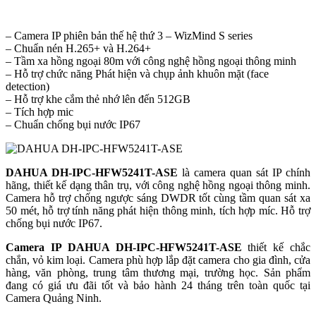
– Camera IP phiên bản thế hệ thứ 3 – WizMind S series
– Chuẩn nén H.265+ và H.264+
– Tầm xa hồng ngoại 80m với công nghệ hồng ngoại thông minh
– Hỗ trợ chức năng Phát hiện và chụp ảnh khuôn mặt (face
detection)
– Hỗ trợ khe cắm thẻ nhớ lên đến 512GB
– Tích hợp mic
– Chuẩn chống bụi nước IP67
DAHUA DH-IPC-HFW5241T-ASE
là camera quan sát IP chính
hãng, thiết kế dạng thân trụ, với công nghệ hồng ngoại thông minh.
Camera hỗ trợ chống ngược sáng DWDR tốt cùng tầm quan sát xa
50 mét, hỗ trợ tính năng phát hiện thông minh, tích hợp míc. Hỗ trợ
chống bụi nước IP67.
Camera IP DAHUA DH-IPC-HFW5241T-ASE
thiết kế chắc
chắn, vỏ kim loại. Camera phù hợp lắp đặt camera cho gia đình, cửa
hàng, văn phòng, trung tâm thương mại, trường học. Sản phẩm
đang có giá ưu đãi tốt và bảo hành 24 tháng trên toàn quốc tại
Camera Quảng Ninh.