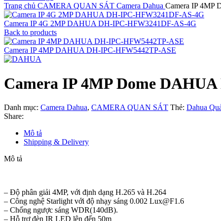
Trang chủ
CAMERA QUAN SÁT
Camera Dahua
Camera IP 4M
Camera IP 4G 2MP DAHUA DH-IPC-HFW3241DF-AS-4G
Back to products
Camera IP 4MP DAHUA DH-IPC-HFW5442TP-ASE
Camera IP 4MP Dome DAHU
Danh mục:
Camera Dahua
,
CAMERA QUAN SÁT
Thẻ:
Dahua Qu
Share:
Mô tả
Shipping & Delivery
Mô tả
– Độ phân giải 4MP, với định dạng H.265 và H.264
– Công nghệ Starlight với độ nhạy sáng 0.002
Lux@F1.6
– Chống ngược sáng WDR(140dB).
– Hỗ trợ đèn IR LED lên đến 50m