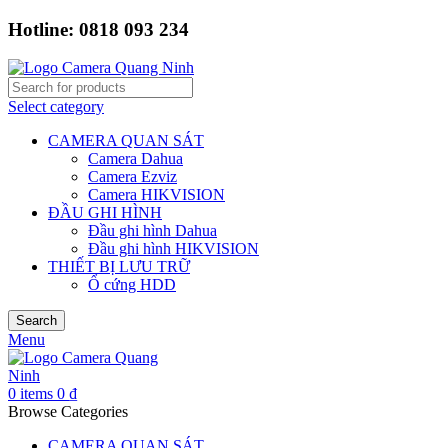
Hotline: 0818 093 234
Select category
CAMERA QUAN SÁT
Camera Dahua
Camera Ezviz
Camera HIKVISION
ĐẦU GHI HÌNH
Đầu ghi hình Dahua
Đầu ghi hình HIKVISION
THIẾT BỊ LƯU TRỮ
Ổ cứng HDD
Search
Menu
0
items
0
₫
Browse Categories
CAMERA QUAN SÁT