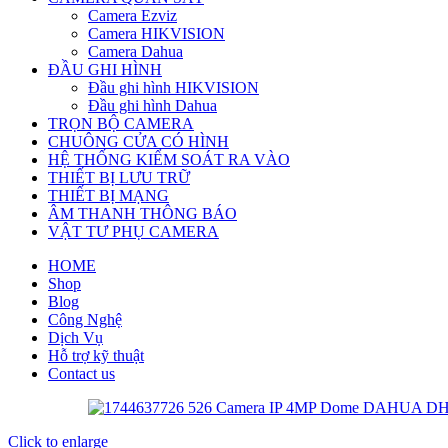
Camera Ezviz
Camera HIKVISION
Camera Dahua
ĐẦU GHI HÌNH
Đầu ghi hình HIKVISION
Đầu ghi hình Dahua
TRỌN BỘ CAMERA
CHUÔNG CỬA CÓ HÌNH
HỆ THỐNG KIỂM SOÁT RA VÀO
THIẾT BỊ LƯU TRỮ
THIẾT BỊ MẠNG
ÂM THANH THÔNG BÁO
VẬT TƯ PHỤ CAMERA
HOME
Shop
Blog
Công Nghệ
Dịch Vụ
Hỗ trợ kỹ thuật
Contact us
Click to enlarge