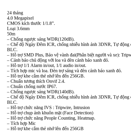
24 tháng
4.0 Megapixel
CMOS kích thước 1/1.8”.
Loại 3.6mm
50m
– Chống ngược sáng WDR(120dB).
– Chế độ Ngày Đêm ICR, chống nhiễu hình ảnh 3DNR, Tự động 
BLC.
– Hỗ trợ SMD Plus, Bảo vệ vành đai(Phân biệt người và xe): Tripwi
– Cảnh báo chủ động với loa và đèn cảnh báo xanh đỏ.
– Hỗ trợ 1/1 Alarm in/out, 1/1 audio in/out.
– Tích hợp mic và loa. Đèn trợ sáng và đèn cảnh báo xanh đỏ.
– Hỗ trợ khe cắm thẻ nhớ lên đến 256GB.
– Chuẩn tương thích Onvif 2.4.
– Chuẩn chống nước IP67.
– Chống ngược sáng WDR(140dB).
– Chế độ Ngày Đêm ICR, chống nhiễu hình ảnh 3DNR, Tự động 
BLC.
– Hỗ trợ chức năng IVS : Tripwire, Intrusion
– Hỗ trợ chụp ảnh khuôn mặt (Face Detection)
– Hỗ trợ chức năng People Counting, Heatmap.
– Tích hợp Mic
– Hỗ trợ khe cắm thẻ nhớ lên đến 256GB