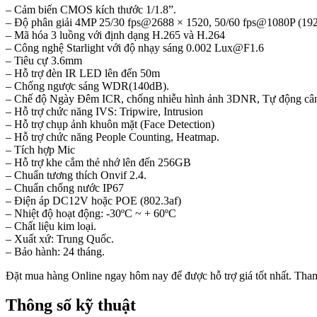
– Cảm biến CMOS kích thước 1/1.8”.
– Độ phân giải 4MP 25/30 fps@2688 × 1520, 50/60 fps@1080P (19
– Mã hóa 3 luồng với định dạng H.265 và H.264
– Công nghệ Starlight với độ nhạy sáng 0.002
Lux@F1.6
– Tiêu cự 3.6mm
– Hỗ trợ đèn IR LED lên đến 50m
– Chống ngược sáng WDR(140dB).
– Chế độ Ngày Đêm ICR, chống nhiễu hình ảnh 3DNR, Tự động câ
– Hỗ trợ chức năng IVS: Tripwire, Intrusion
– Hỗ trợ chụp ảnh khuôn mặt (Face Detection)
– Hỗ trợ chức năng People Counting, Heatmap.
– Tích hợp Mic
– Hỗ trợ khe cắm thẻ nhớ lên đến 256GB
– Chuẩn tương thích Onvif 2.4.
– Chuẩn chống nước IP67
– Điện áp DC12V hoặc POE (802.3af)
– Nhiệt độ hoạt động: -30ºC ~ + 60ºC
– Chất liệu kim loại.
– Xuất xứ: Trung Quốc.
– Bảo hành: 24 tháng.
Đặt mua hàng Online ngay hôm nay để được hỗ trợ giá tốt nhất. Tha
Thông số kỹ thuật