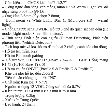
– Cảm biến ảnh CMOS kích thước 1/2.7″
– Công nghệ ánh sáng kép thông minh IR và Warm Light, với độ
nhạy sáng 0.007
lux@F1.6
– Ống kính 3.6mm (tùy chọn 2.8mm)
– Hồng ngoại và White Light: 30m (1 (Multi-core (IR + warm)
light))
– Chống ngược sáng DWDR. Hỗ trợ 3 chế độ quan sát ban đêm (IR
mode, Light mode, Smart Illuminators).
– Tính năng Phát hiện con người (Human Detection), Phát hiện
phương tiện (Vehicle Detection)
– Tích hợp mic và loa, hỗ trợ đàm thoại 2 chiều, cảnh báo chủ động
– Hỗ trợ tên miền, P2P
– Hỗ trợ Bluetooth pairing
– Hỗ trợ Wifi IEEE802.11b/g/n/ax 2.4–2.4835 GHz. Cổng mạng
RJ-45 (10/100 Base-T) x 01
– Hỗ trợ chuẩn ONVIF (Profile S & Profile G & Profile T).
– Khe thẻ nhớ hỗ trợ đến 256GB
– Tiêu chuẩn chống bụi nước IP67.
– Chất liệu: Kim loại + Nhựa
– Nguồn sử dụng 12 VDC. Công suất tối đa 6.7W
– Kích thước: 172.4 mm × 83.3 mm × 75.0 mm
– Trọng lượng: 0.3kg
– Xuất xứ: Trung Quốc.
– Bảo hành: 24 tháng