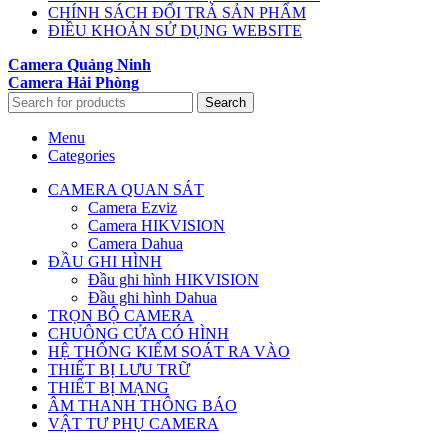
CHÍNH SÁCH ĐỔI TRẢ SẢN PHẨM
ĐIỀU KHOẢN SỬ DỤNG WEBSITE
Camera Quảng Ninh
Camera Hải Phòng
Search
Menu
Categories
CAMERA QUAN SÁT
Camera Ezviz
Camera HIKVISION
Camera Dahua
ĐẦU GHI HÌNH
Đầu ghi hình HIKVISION
Đầu ghi hình Dahua
TRỌN BỘ CAMERA
CHUÔNG CỬA CÓ HÌNH
HỆ THỐNG KIỂM SOÁT RA VÀO
THIẾT BỊ LƯU TRỮ
THIẾT BỊ MẠNG
ÂM THANH THÔNG BÁO
VẬT TƯ PHỤ CAMERA