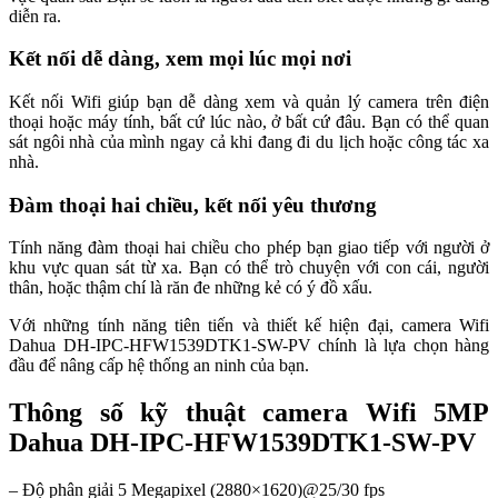
diễn ra.
Kết nối dễ dàng, xem mọi lúc mọi nơi
Kết nối Wifi giúp bạn dễ dàng xem và quản lý camera trên điện
thoại hoặc máy tính, bất cứ lúc nào, ở bất cứ đâu. Bạn có thể quan
sát ngôi nhà của mình ngay cả khi đang đi du lịch hoặc công tác xa
nhà.
Đàm thoại hai chiều, kết nối yêu thương
Tính năng đàm thoại hai chiều cho phép bạn giao tiếp với người ở
khu vực quan sát từ xa. Bạn có thể trò chuyện với con cái, người
thân, hoặc thậm chí là răn đe những kẻ có ý đồ xấu.
Với những tính năng tiên tiến và thiết kế hiện đại, camera Wifi
Dahua DH-IPC-HFW1539DTK1-SW-PV chính là lựa chọn hàng
đầu để nâng cấp hệ thống an ninh của bạn.
Thông số kỹ thuật camera Wifi 5MP
Dahua DH-IPC-HFW1539DTK1-SW-PV
– Độ phân giải 5 Megapixel (2880×1620)@25/30 fps