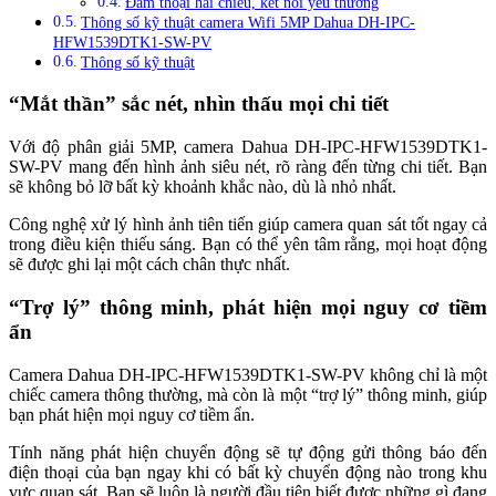
Đàm thoại hai chiều, kết nối yêu thương
Thông số kỹ thuật camera Wifi 5MP Dahua DH-IPC-
HFW1539DTK1-SW-PV
Thông số kỹ thuật
“Mắt thần” sắc nét, nhìn thấu mọi chi tiết
Với độ phân giải 5MP, camera Dahua DH-IPC-HFW1539DTK1-
SW-PV mang đến hình ảnh siêu nét, rõ ràng đến từng chi tiết. Bạn
sẽ không bỏ lỡ bất kỳ khoảnh khắc nào, dù là nhỏ nhất.
Công nghệ xử lý hình ảnh tiên tiến giúp camera quan sát tốt ngay cả
trong điều kiện thiếu sáng. Bạn có thể yên tâm rằng, mọi hoạt động
sẽ được ghi lại một cách chân thực nhất.
“Trợ lý” thông minh, phát hiện mọi nguy cơ tiềm
ẩn
Camera Dahua DH-IPC-HFW1539DTK1-SW-PV không chỉ là một
chiếc camera thông thường, mà còn là một “trợ lý” thông minh, giúp
bạn phát hiện mọi nguy cơ tiềm ẩn.
Tính năng phát hiện chuyển động sẽ tự động gửi thông báo đến
điện thoại của bạn ngay khi có bất kỳ chuyển động nào trong khu
vực quan sát. Bạn sẽ luôn là người đầu tiên biết được những gì đang