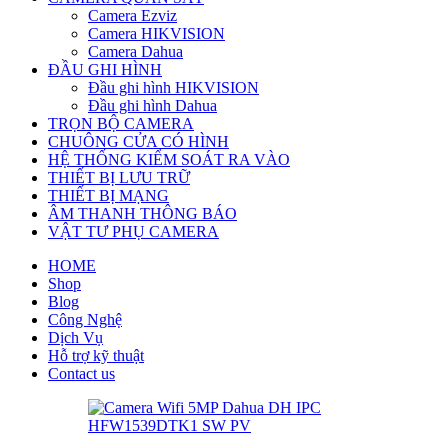
Camera Ezviz
Camera HIKVISION
Camera Dahua
ĐẦU GHI HÌNH
Đầu ghi hình HIKVISION
Đầu ghi hình Dahua
TRỌN BỘ CAMERA
CHUÔNG CỬA CÓ HÌNH
HỆ THỐNG KIỂM SOÁT RA VÀO
THIẾT BỊ LƯU TRỮ
THIẾT BỊ MẠNG
ÂM THANH THÔNG BÁO
VẬT TƯ PHỤ CAMERA
HOME
Shop
Blog
Công Nghệ
Dịch Vụ
Hỗ trợ kỹ thuật
Contact us