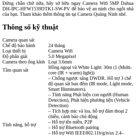
Đừng chần chừ nữa, hãy sở hữu ngay Camera Wifi 5MP Dahua
DH-IPC-HFW1539DTK1-SW-PV để bảo vệ an ninh cho ngôi nhà
của bạn. Tham khảo thêm thông tin tại Camera Quảng Ninh nhé.
Thông số kỹ thuật
Camera quan sát
Chế độ bảo hành
24 tháng
Loại thiết bị
Camera Wifi
Độ phân giải
5.0 Megapixel
Camera theo ống kính
Loại 3.6mm
Hồng ngoại và White Light: 30m (1 (Multi-
Tầm quan sát
core (IR + warm) light))
– Chống ngược sáng DWDR. Hỗ trợ 3 chế
độ quan sát ban đêm (IR mode, Light mode,
Smart Illuminators).
– Tính năng Phát hiện con người (Human
Detection), Phát hiện phương tiện (Vehicle
Detection)
– Tích hợp mic và loa, hỗ trợ đàm thoại 2
chiều, cảnh báo chủ động
– Hỗ trợ tên miền, P2P
Tính năng, hỗ trợ
– Hỗ trợ Bluetooth pairing
– Hỗ trợ Wifi IEEE802.11b/g/n/ax 2.4–