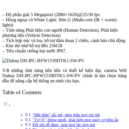
– Độ phân giải 5 Megapixel (2880×1620)@25/30 fps
– Hồng ngoại và White Light: 30m (1 (Multi-core (IR + warm)
light))
– Tính năng Phát hiện con người (Human Detection), Phát hiện
phương tiện (Vehicle Detection)
– Tích hợp mic và loa, hỗ trợ đàm thoại 2 chiều, cảnh báo chủ động
– Khe thẻ nhớ hỗ trợ đến 256GB
– Tiêu chuẩn chống bụi nước IP67.
Với những tính năng tiên tiến và thiết kế hiện đại, camera Wifi
Dahua DH-IPC-HFW1539DTK1-SW-PV chính là lựa chọn hàng
đầu để nâng cấp hệ thống an ninh của bạn.
Table of Contents
“Mắt thần” sắc nét, nhìn thấu mọi chi tiết
“Trợ lý” thông minh, phát hiện mọi nguy cơ tiềm ẩn
Kết nối dễ dàng, xem mọi lúc mọi nơi