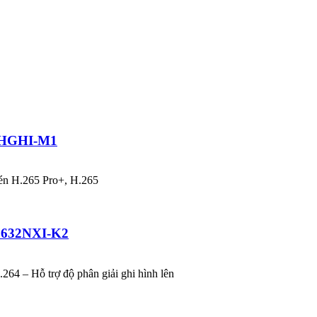
08HGHI-M1
nén H.265 Pro+, H.265
-7632NXI-K2
4 – Hỗ trợ độ phân giải ghi hình lên