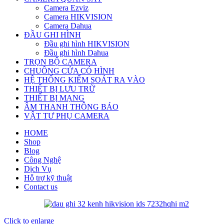
Camera Ezviz
Camera HIKVISION
Camera Dahua
ĐẦU GHI HÌNH
Đầu ghi hình HIKVISION
Đầu ghi hình Dahua
TRỌN BỘ CAMERA
CHUÔNG CỬA CÓ HÌNH
HỆ THỐNG KIỂM SOÁT RA VÀO
THIẾT BỊ LƯU TRỮ
THIẾT BỊ MẠNG
ÂM THANH THÔNG BÁO
VẬT TƯ PHỤ CAMERA
HOME
Shop
Blog
Công Nghệ
Dịch Vụ
Hỗ trợ kỹ thuật
Contact us
Click to enlarge