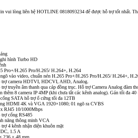
in vui lòng liên hệ HOTLINE 0818093234 để được hỗ trợ tốt nhất. T
háng
ghi hình Turbo HD
ênh
5 Pro+/H.265 Pro/H.265/ H.264+, H.264
 ngõ vào video, chuẩn nén H.265 Pro+/H.265 Pro/H.265/ H.264+, H.
 trợ camera HDTVI, HDCVI, AHD, Analog.
 trợ truyền âm thanh qua cáp đồng trục. Hỗ trợ Camera Analog đàm tho
n thêm 8 camera IP 4MP (khi chưa tắt các kênh analog). Gán tối đa 40 
 cổng SATA hỗ trợ ổ cứng tối đa 12TB
ổng HDMI 4K và VGA 1920×1080; 01 ngõ ra CVBS
 x RJ45 10/1000Mbps
 trợ cổng RS485
nh năng thông minh VCA
 trợ 4 kênh nhận diện khuôn mặt
DC, 1.5 A
× 236 × 48 mm