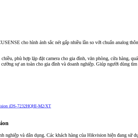
ENSE cho hình ảnh sắc nét gấp nhiều lần so với chuẩn analog thông
2 chiều, phù hợp lặp đặt camera cho gia đình, văn phòng, cửa hàng, q
ng cường sự an toàn cho gia đình và doanh nghiệp. Giúp người dùng tì
kvision iDS-7232HQHI-M2/XT
sion
h nghiệp và dân dụng. Các khách hàng của Hikvision hiện đang sử dụ