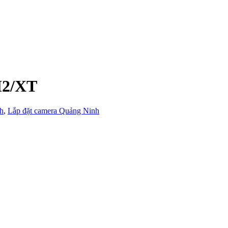
M2/XT
h
,
Lắp đặt camera Quảng Ninh