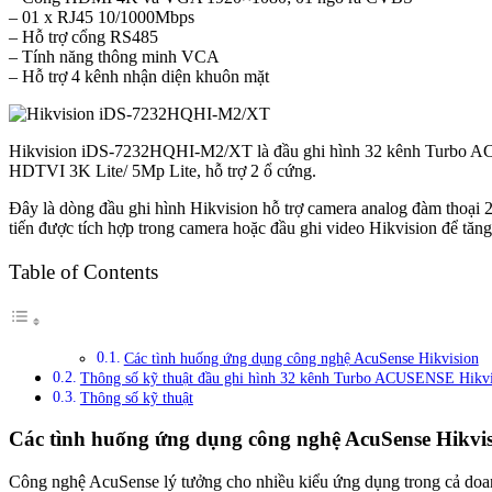
– 01 x RJ45 10/1000Mbps
– Hỗ trợ cổng RS485
– Tính năng thông minh VCA
– Hỗ trợ 4 kênh nhận diện khuôn mặt
Hikvision iDS-7232HQHI-M2/XT là đầu ghi hình 32 kênh Turbo ACUS
HDTVI 3K Lite/ 5Mp Lite, hỗ trợ 2 ổ cứng.
Đây là dòng đầu ghi hình Hikvision hỗ trợ camera analog đàm thoại 
tiến được tích hợp trong camera hoặc đầu ghi video Hikvision để tă
Table of Contents
Các tình huống ứng dụng công nghệ AcuSense Hikvision
Thông số kỹ thuật đầu ghi hình 32 kênh Turbo ACUSENSE Hi
Thông số kỹ thuật
Các tình huống ứng dụng công nghệ AcuSense Hikvi
Công nghệ AcuSense lý tưởng cho nhiều kiểu ứng dụng trong cả doan