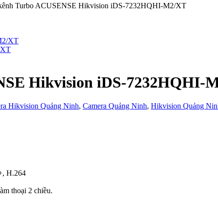
 kênh Turbo ACUSENSE Hikvision iDS-7232HQHI-M2/XT
/XT
NSE Hikvision iDS-7232HQHI-
ra Hikvision Quảng Ninh
,
Camera Quảng Ninh
,
Hikvision Quảng Nin
+, H.264
àm thoại 2 chiều.