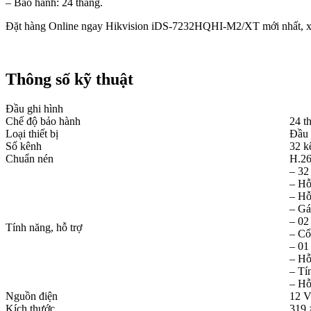
– Bảo hành: 24 tháng.​
Đặt hàng Online ngay Hikvision iDS-7232HQHI-M2/XT mới nhất, x
Thông số kỹ thuật
Đầu ghi hình
Chế độ bảo hành
24 t
Loại thiết bị
Đầu 
Số kênh
32 k
Chuẩn nén
H.26
– 32
– Hỗ
– Hỗ
– Gá
– 02
Tính năng, hỗ trợ
– C
– 01
– Hỗ
– Tí
– Hỗ
Nguồn điện
12 V
Kích thước
319 