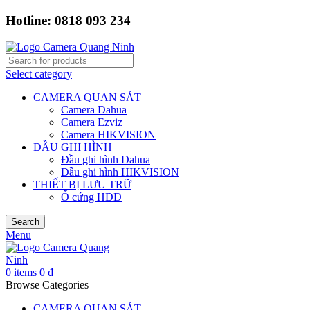
Hotline: 0818 093 234
Select category
CAMERA QUAN SÁT
Camera Dahua
Camera Ezviz
Camera HIKVISION
ĐẦU GHI HÌNH
Đầu ghi hình Dahua
Đầu ghi hình HIKVISION
THIẾT BỊ LƯU TRỮ
Ổ cứng HDD
Search
Menu
0
items
0
₫
Browse Categories
CAMERA QUAN SÁT