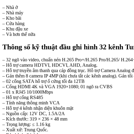
– Nhà ở
– Nhà máy
– Kho bãi
– Cửa hàng
– Khu đậu xe
– Và hơn thế nữa
Thông số kỹ thuật đầu ghi hình 32 kên
– 32 ngõ vào video, chuẩn nén H.265 Pro+/H.265 Pro/H.265/ H.264
– Hỗ trợ camera HDTVI, HDCVI, AHD, Analog.
– Hỗ trợ truyền âm thanh qua cáp đồng trục. Hỗ trợ Camera Analog đ
– Gán thêm 8 camera IP 4MP (khi chưa tắt các kênh analog). Gán tối 
– 02 cổng SATA hỗ trợ ổ cứng tối đa 12TB
– Cổng HDMI 4K và VGA 1920×1080; 01 ngõ ra CVBS
– 01 x RJ45 10/1000Mbps
– Hỗ trợ cổng RS485
– Tính năng thông minh VCA
– Hỗ trợ 4 kênh nhận diện khuôn mặt
– Nguồn cấp: 12V DC, 1.5A/2A
– Kích thước: 319 × 236 × 48 mm
– Trọng lượng: ≤ 1.16 kg
– Xuất xứ: Trung Quốc.