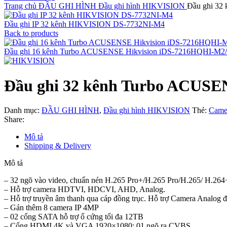
Trang chủ
ĐẦU GHI HÌNH
Đầu ghi hình HIKVISION
Đầu ghi 32
Đầu ghi IP 32 kênh HIKVISION DS-7732NI-M4
Back to products
Đầu ghi 16 kênh Turbo ACUSENSE Hikvision iDS-7216HQHI-M2
Đầu ghi 32 kênh Turbo ACUSE
Danh mục:
ĐẦU GHI HÌNH
,
Đầu ghi hình HIKVISION
Thẻ:
Came
Share:
Mô tả
Shipping & Delivery
Mô tả
– 32 ngõ vào video, chuẩn nén H.265 Pro+/H.265 Pro/H.265/ H.264
– Hỗ trợ camera HDTVI, HDCVI, AHD, Analog.
– Hỗ trợ truyền âm thanh qua cáp đồng trục. Hỗ trợ Camera Analog đ
– Gán thêm 8 camera IP 4MP
– 02 cổng SATA hỗ trợ ổ cứng tối đa 12TB
– Cổng HDMI 4K và VGA 1920×1080; 01 ngõ ra CVBS