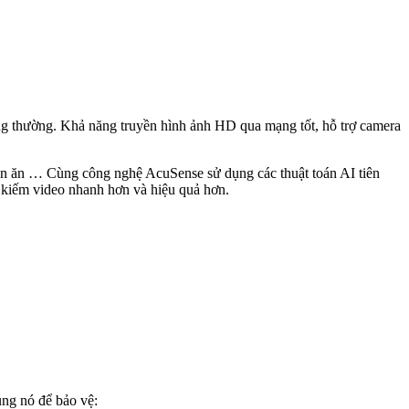
 thường. Khả năng truyền hình ảnh HD qua mạng tốt, hỗ trợ camera
uán ăn … Cùng công nghệ AcuSense sử dụng các thuật toán AI tiên
m kiếm video nhanh hơn và hiệu quả hơn.
ng nó để bảo vệ: