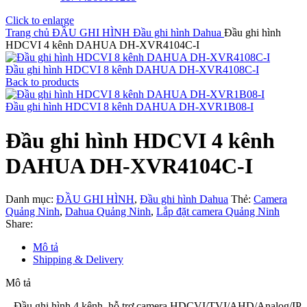
Click to enlarge
Trang chủ
ĐẦU GHI HÌNH
Đầu ghi hình Dahua
Đầu ghi hình
HDCVI 4 kênh DAHUA DH-XVR4104C-I
Đầu ghi hình HDCVI 8 kênh DAHUA DH-XVR4108C-I
Back to products
Đầu ghi hình HDCVI 8 kênh DAHUA DH-XVR1B08-I
Đầu ghi hình HDCVI 4 kênh
DAHUA DH-XVR4104C-I
Danh mục:
ĐẦU GHI HÌNH
,
Đầu ghi hình Dahua
Thẻ:
Camera
Quảng Ninh
,
Dahua Quảng Ninh
,
Lắp đặt camera Quảng Ninh
Share:
Mô tả
Shipping & Delivery
Mô tả
– Đầu ghi hình 4 kênh, hỗ trợ camera HDCVI/TVI/AHD/Analog/IP