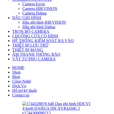
Camera Ezviz
Camera HIKVISION
Camera Dahua
ĐẦU GHI HÌNH
Đầu ghi hình HIKVISION
Đầu ghi hình Dahua
TRỌN BỘ CAMERA
CHUÔNG CỬA CÓ HÌNH
HỆ THỐNG KIỂM SOÁT RA VÀO
THIẾT BỊ LƯU TRỮ
THIẾT BỊ MẠNG
ÂM THANH THÔNG BÁO
VẬT TƯ PHỤ CAMERA
HOME
Shop
Blog
Công Nghệ
Dịch Vụ
Hỗ trợ kỹ thuật
Contact us