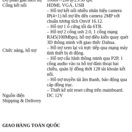
Cổng kết nối
HDMI, VGA, USB
– Hỗ trợ kết nối nhiều nhãn hiệu camera
IP(4+1) hỗ trợ lên đến camera 2MP với
chuẩn tương tích Onvif 16.12.
– Hỗ trợ 1 ổ cứng tối đa 6TB.
– Hỗ trợ 2 cổng usb 2.0, 1 cổng mạng
RJ45(100Mbps), hỗ trợ điều kiển quay quét
3D thông minh với giao thức Dahua.
– Hỗ trợ xem lại và trực tiếp qua mạng máy
Chức năng, hỗ trợ
tính thiết bị di động.
– Hỗ trợ cấu hình thông minh qua P2P, 1
cổng audio vào ra hỗ trợ đàm thoại hai
chiều, quản lý đồng thời 128 tài khoản kết
nối.
– Hỗ trợ truyền tải âm thanh, báo động qua
cáp đồng trục.
– Thiết kế nút reset cứng trên mainboard.
Nguồn điện
DC 12V
Shipping & Delivery
GIAO HÀNG TOÀN QUỐC