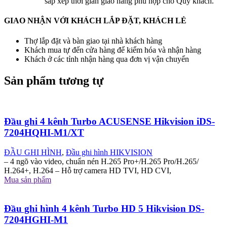
sắp xếp thời gian giao hàng phù hợp cho Quý khách.
GIAO NHẬN VỚI KHÁCH LẮP ĐẶT, KHÁCH LẺ
Thợ lắp đặt và bàn giao tại nhà khách hàng
Khách mua tự đến cửa hàng để kiểm hóa và nhận hàng
Khách ở các tỉnh nhận hàng qua đơn vị vận chuyển
Sản phẩm tương tự
Đầu ghi 4 kênh Turbo ACUSENSE Hikvision iDS-
7204HQHI-M1/XT
ĐẦU GHI HÌNH
,
Đầu ghi hình HIKVISION
– 4 ngõ vào video, chuẩn nén H.265 Pro+/H.265 Pro/H.265/
H.264+, H.264 – Hỗ trợ camera HD TVI, HD CVI,
Mua sản phẩm
Đầu ghi hình 4 kênh Turbo HD 5 Hikvision DS-
7204HGHI-M1