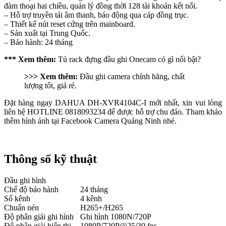
đàm thoại hai chiều, quản lý đồng thời 128 tài khoản kết nối.
– Hỗ trợ truyền tải âm thanh, báo động qua cáp đồng trục.
– Thiết kế nút reset cứng trên mainboard.
– Sản xuất tại Trung Quốc.
– Bảo hành: 24 tháng
*** Xem thêm:
Tủ rack đựng đầu ghi Onecam có gì nổi bật?
>>> Xem thêm:
Đầu ghi camera chính hãng, chất
lượng tốt, giá rẻ.
Đặt hàng ngay DAHUA DH-XVR4104C-I mới nhất, xin vui lòng
liên hệ HOTLINE 0818093234 để được hỗ trợ chu đáo. Tham khảo
thêm hình ảnh tại Facebook Camera Quảng Ninh nhé.
Thông số kỹ thuật
Đầu ghi hình
Chế độ bảo hành
24 tháng
Số kênh
4 kênh
Chuẩn nén
H265+/H265
Độ phân giải ghi hình
Ghi hình 1080N/720P
Độ phân giải hiển thị
1080P/720P@25/30 fps.