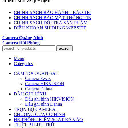
CHÍNH SÁCH VÀ QUY ĐỊNH
CHÍNH SÁCH BẢO HÀNH – BẢO TRÌ
CHÍNH SÁCH BẢO MẬT THÔNG TIN
CHÍNH SÁCH ĐỔI TRẢ SẢN PHẨM
ĐIỀU KHOẢN SỬ DỤNG WEBSITE
Camera Quảng Ninh
Camera Hải Phòng
Search
Menu
Categories
CAMERA QUAN SÁT
Camera Ezviz
Camera HIKVISION
Camera Dahua
ĐẦU GHI HÌNH
Đầu ghi hình HIKVISION
Đầu ghi hình Dahua
TRỌN BỘ CAMERA
CHUÔNG CỬA CÓ HÌNH
HỆ THỐNG KIỂM SOÁT RA VÀO
THIẾT BỊ LƯU TRỮ