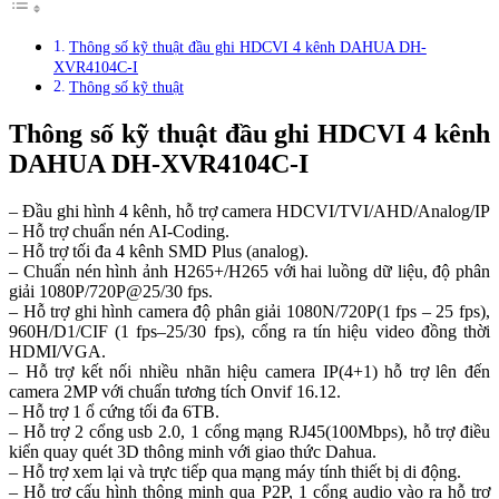
Thông số kỹ thuật đầu ghi HDCVI 4 kênh DAHUA DH-
XVR4104C-I
Thông số kỹ thuật
Thông số kỹ thuật đầu ghi HDCVI 4 kênh
DAHUA DH-XVR4104C-I
– Đầu ghi hình 4 kênh, hỗ trợ camera HDCVI/TVI/AHD/Analog/IP
– Hỗ trợ chuẩn nén AI-Coding.
– Hỗ trợ tối đa 4 kênh SMD Plus (analog).
– Chuẩn nén hình ảnh H265+/H265 với hai luồng dữ liệu, độ phân
giải 1080P/720P@25/30 fps.
– Hỗ trợ ghi hình camera độ phân giải 1080N/720P(1 fps – 25 fps),
960H/D1/CIF (1 fps–25/30 fps), cổng ra tín hiệu video đồng thời
HDMI/VGA.
– Hỗ trợ kết nối nhiều nhãn hiệu camera IP(4+1) hỗ trợ lên đến
camera 2MP với chuẩn tương tích Onvif 16.12.
– Hỗ trợ 1 ổ cứng tối đa 6TB.
– Hỗ trợ 2 cổng usb 2.0, 1 cổng mạng RJ45(100Mbps), hỗ trợ điều
kiển quay quét 3D thông minh với giao thức Dahua.
– Hỗ trợ xem lại và trực tiếp qua mạng máy tính thiết bị di động.
– Hỗ trợ cấu hình thông minh qua P2P, 1 cổng audio vào ra hỗ trợ