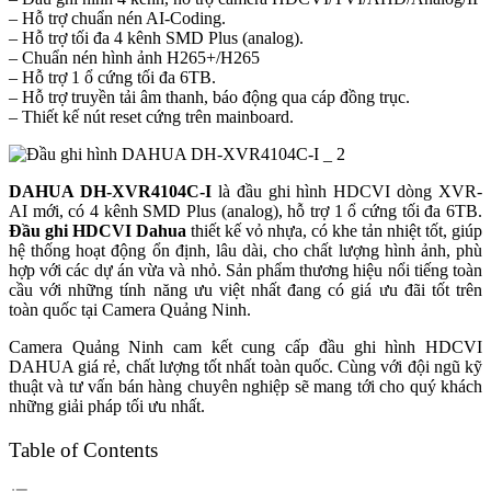
– Hỗ trợ chuẩn nén AI-Coding.
– Hỗ trợ tối đa 4 kênh SMD Plus (analog).
– Chuẩn nén hình ảnh H265+/H265
– Hỗ trợ 1 ổ cứng tối đa 6TB.
– Hỗ trợ truyền tải âm thanh, báo động qua cáp đồng trục.
– Thiết kế nút reset cứng trên mainboard.
DAHUA DH-XVR4104C-I
là đầu ghi hình HDCVI dòng XVR-
AI mới, có 4 kênh SMD Plus (analog), hỗ trợ 1 ổ cứng tối đa 6TB.
Đầu ghi HDCVI Dahua
thiết kế vỏ nhựa, có khe tản nhiệt tốt, giúp
hệ thống hoạt động ổn định, lâu dài, cho chất lượng hình ảnh, phù
hợp với các dự án vừa và nhỏ. Sản phẩm thương hiệu nổi tiếng toàn
cầu với những tính năng ưu việt nhất đang có giá ưu đãi tốt trên
toàn quốc tại Camera Quảng Ninh.
Camera Quảng Ninh cam kết cung cấp đầu ghi hình HDCVI
DAHUA giá rẻ, chất lượng tốt nhất toàn quốc. Cùng với đội ngũ kỹ
thuật và tư vấn bán hàng chuyên nghiệp sẽ mang tới cho quý khách
những giải pháp tối ưu nhất.
Table of Contents