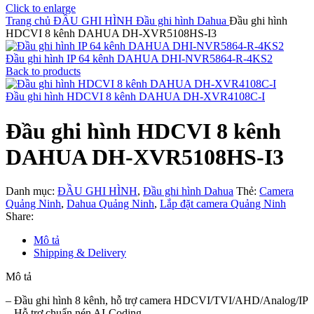
Click to enlarge
Trang chủ
ĐẦU GHI HÌNH
Đầu ghi hình Dahua
Đầu ghi hình
HDCVI 8 kênh DAHUA DH-XVR5108HS-I3
Đầu ghi hình IP 64 kênh DAHUA DHI-NVR5864-R-4KS2
Back to products
Đầu ghi hình HDCVI 8 kênh DAHUA DH-XVR4108C-I
Đầu ghi hình HDCVI 8 kênh
DAHUA DH-XVR5108HS-I3
Danh mục:
ĐẦU GHI HÌNH
,
Đầu ghi hình Dahua
Thẻ:
Camera
Quảng Ninh
,
Dahua Quảng Ninh
,
Lắp đặt camera Quảng Ninh
Share:
Mô tả
Shipping & Delivery
Mô tả
– Đầu ghi hình 8 kênh, hỗ trợ camera HDCVI/TVI/AHD/Analog/IP
– Hỗ trợ chuẩn nén AI-Coding.