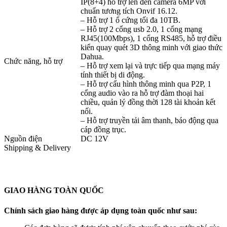
IP(8+4) hỗ trợ lên đến camera 6MP với
chuẩn tương tích Onvif 16.12.
– Hỗ trợ 1 ổ cứng tối đa 10TB.
– Hỗ trợ 2 cổng usb 2.0, 1 cổng mạng
RJ45(100Mbps), 1 cổng RS485, hỗ trợ điều
kiển quay quét 3D thông minh với giao thức
Dahua.
Chức năng, hỗ trợ
– Hỗ trợ xem lại và trực tiếp qua mạng máy
tính thiết bị di động.
– Hỗ trợ cấu hình thông minh qua P2P, 1
cổng audio vào ra hỗ trợ đàm thoại hai
chiều, quản lý đồng thời 128 tài khoản kết
nối.
– Hỗ trợ truyền tải âm thanh, báo động qua
cáp đồng trục.
Nguồn điện
DC 12V
Shipping & Delivery
GIAO HÀNG TOÀN QUỐC
Chính sách giao hàng được áp dụng toàn quốc như sau: