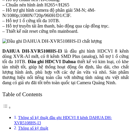
– Chuẩn nén hình ảnh H265+/H265
– Hỗ trợ ghi hình camera độ phân giải 5M-N; 4M-
N/1080p;1080N/720p/960H/D1/CIF.
– Hỗ trợ 1 ổ cứng tối đa 10TB.
– Hỗ trợ truyền tải âm thanh, báo động qua cáp đồng trục.
– Thiết kế nút reset cứng trên mainboard.
DAHUA DH-XVR5108HS-I3
là đầu ghi hình HDCVI 8 kênh
dòng XVR-AI mới, có 8 kênh SMD Plus (analog), hỗ trợ 1 ổ cứng
tối đa 10TB.
Đầu ghi HDCVI Dahua
thiết kế vỏ kim loại, có khe
tản nhiệt tốt, giúp hệ thống hoạt động ổn định, lâu dài, cho chất
lượng hình ảnh, phù hợp với các dự án vừa và nhỏ. Sản phẩm
thương hiệu nổi tiếng toàn cầu với những tính năng ưu việt nhất
đang có giá ưu đãi tốt trên toàn quốc tại Camera Quảng Ninh.
Table of Contents
Thông số kỹ thuật đầu ghi HDCVI 8 kênh DAHUA DH-
XVR5108HS-I3
Thông số kỹ thuật