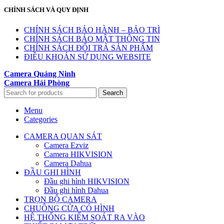
CHÍNH SÁCH VÀ QUY ĐỊNH
CHÍNH SÁCH BẢO HÀNH – BẢO TRÌ
CHÍNH SÁCH BẢO MẬT THÔNG TIN
CHÍNH SÁCH ĐỔI TRẢ SẢN PHẨM
ĐIỀU KHOẢN SỬ DỤNG WEBSITE
Camera Quảng Ninh
Camera Hải Phòng
Search
Menu
Categories
CAMERA QUAN SÁT
Camera Ezviz
Camera HIKVISION
Camera Dahua
ĐẦU GHI HÌNH
Đầu ghi hình HIKVISION
Đầu ghi hình Dahua
TRỌN BỘ CAMERA
CHUÔNG CỬA CÓ HÌNH
HỆ THỐNG KIỂM SOÁT RA VÀO