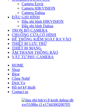
Camera Ezviz
Camera HIKVISION
Camera Dahua
ĐẦU GHI HÌNH
Đầu ghi hình HIKVISION
Đầu ghi hình Dahua
TRỌN BỘ CAMERA
CHUÔNG CỬA CÓ HÌNH
HỆ THỐNG KIỂM SOÁT RA VÀO
THIẾT BỊ LƯU TRỮ
THIẾT BỊ MẠNG
ÂM THANH THÔNG BÁO
VẬT TƯ PHỤ CAMERA
HOME
Shop
Blog
Công Nghệ
Dịch Vụ
Hỗ trợ kỹ thuật
Contact us