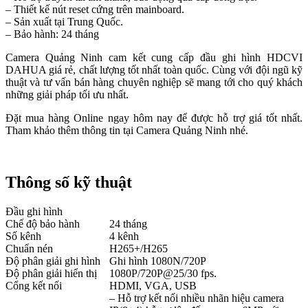
– Thiết kế nút reset cứng trên mainboard.
– Sản xuất tại Trung Quốc.
– Bảo hành: 24 tháng
Camera Quảng Ninh cam kết cung cấp đầu ghi hình HDCVI
DAHUA giá rẻ, chất lượng tốt nhất toàn quốc. Cùng với đội ngũ kỹ
thuật và tư vấn bán hàng chuyên nghiệp sẽ mang tới cho quý khách
những giải pháp tối ưu nhất.
Đặt mua hàng Online ngay hôm nay để được hỗ trợ giá tốt nhất.
Tham khảo thêm thông tin tại Camera Quảng Ninh nhé.
Thông số kỹ thuật
Đầu ghi hình
Chế độ bảo hành
24 tháng
Số kênh
4 kênh
Chuẩn nén
H265+/H265
Độ phân giải ghi hình
Ghi hình 1080N/720P
Độ phân giải hiển thị
1080P/720P@25/30 fps.
Cổng kết nối
HDMI, VGA, USB
– Hỗ trợ kết nối nhiều nhãn hiệu camera