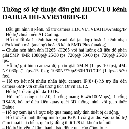
Thông số kỹ thuật đầu ghi HDCVI 8 kênh
DAHUA DH-XVR5108HS-I3
– Đầu ghi hình 8 kênh, hỗ trợ camera HDCVI/TVI/AHD/Analog/IP
– Hỗ trợ chuẩn nén AI-Coding.
– Hỗ trợ tối đa 1 kênh bảo vệ vành đai (analog) hoặc 1 kênh nhận
diện khuôn mặt (analog) hoặc 8 kênh SMD Plus (analog).
– Chuẩn nén hình ảnh H265+/H265 với hai luồng dữ liệu độ phân
giải 5MP, 4MP, 1080p@ 25/30 fps, 720p@ 50/60 fps, 720p@ 25/30
fps.
– Hỗ trợ ghi hình camera độ phân giải 5M-N (1 fps–10 fps); 4M-
N/1080p (1 fps–15 fps); 1080N/720p/960H/D1/CIF (1 fps–25/30
fps).
– Hỗ trợ kết nối nhiều nhãn hiệu camera IP(8+4) hỗ trợ lên đến
camera 6MP với chuẩn tương tích Onvif 16.12.
– Hỗ trợ 1 ổ cứng tối đa 10TB.
– Hỗ trợ 2 cổng usb 2.0, 1 cổng mạng RJ45(100Mbps), 1 cổng
RS485, hỗ trợ điều kiển quay quét 3D thông minh với giao thức
Dahua.
– Hỗ trợ xem lại và trực tiếp qua mạng máy tính thiết bị di động.
– Hỗ trợ cấu hình thông minh qua P2P, 1 cổng audio vào ra hỗ trợ
đàm thoại hai chiều, quản lý đồng thời 128 tài khoản kết nối.
– Hỗ trợ truyền tải âm thanh, báo động qua cáp đồng trục.