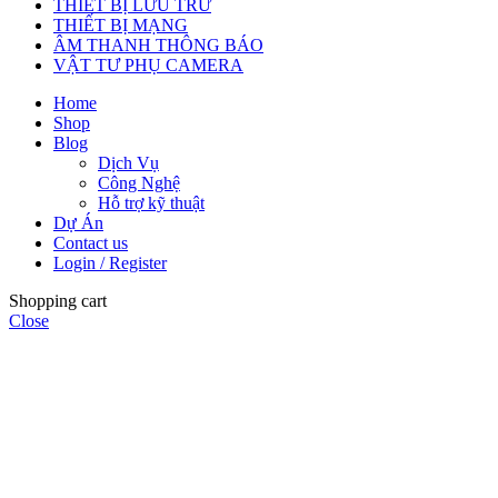
THIẾT BỊ LƯU TRỮ
THIẾT BỊ MẠNG
ÂM THANH THÔNG BÁO
VẬT TƯ PHỤ CAMERA
Home
Shop
Blog
Dịch Vụ
Công Nghệ
Hỗ trợ kỹ thuật
Dự Án
Contact us
Login / Register
Shopping cart
Close