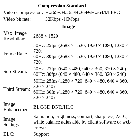
Compression Standard
Video Compression:
H.265+/H.265/H.264+/H.264/MJPEG
Video bit rate:
32Kbps~16Mbps
Image
Max. Image
2688 × 1520
Resolution:
50Hz: 25fps (2688 × 1520, 1920 × 1080, 1280 ×
720)
Frame Rate:
60Hz: 30fps (2688 × 1520, 1920 × 1080, 1280 ×
720)
50Hz: 25fps (640 × 480, 640 × 360, 320 × 240)
Sub Stream:
60Hz: 30fps (640 × 480, 640 × 360, 320 × 240)
50Hz: 25fps (1280 × 720, 640 × 480, 640 × 360,
320 × 240)
Third Stream:
60Hz: 30fp s(1280 × 720, 640 × 480, 640 × 360,
320 × 240)
Image
BLC/3D DNR/HLC
Enhancement:
Saturation, brightness, contrast, sharpness, AGC,
Image
white balance adjustable by client software or web
Settings:
browser
BLC:
Support