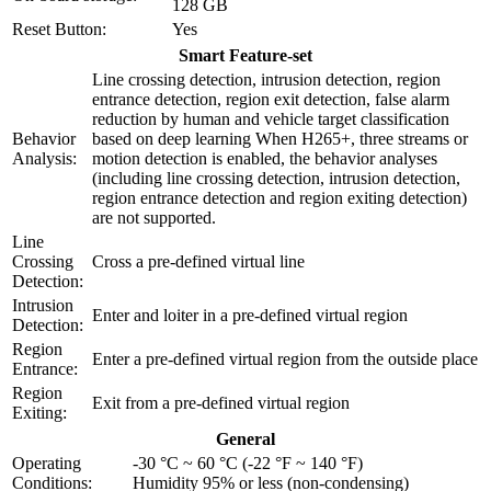
128 GB
Reset Button:
Yes
Smart Feature-set
Line crossing detection, intrusion detection, region
entrance detection, region exit detection, false alarm
reduction by human and vehicle target classification
Behavior
based on deep learning When H265+, three streams or
Analysis:
motion detection is enabled, the behavior analyses
(including line crossing detection, intrusion detection,
region entrance detection and region exiting detection)
are not supported.
Line
Crossing
Cross a pre-defined virtual line
Detection:
Intrusion
Enter and loiter in a pre-defined virtual region
Detection:
Region
Enter a pre-defined virtual region from the outside place
Entrance:
Region
Exit from a pre-defined virtual region
Exiting:
General
Operating
-30 °C ~ 60 °C (-22 °F ~ 140 °F)
Conditions:
Humidity 95% or less (non-condensing)