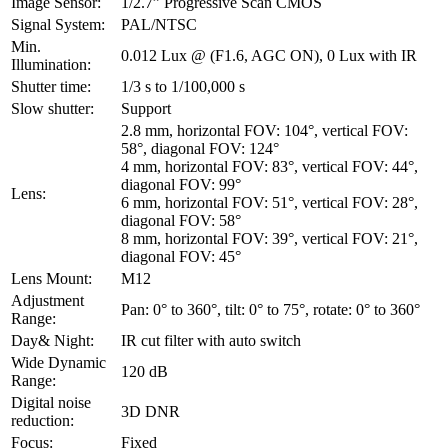
Image Sensor:
1/2.7” Progressive Scan CMOS
Signal System:
PAL/NTSC
Min.
0.012 Lux @ (F1.6, AGC ON), 0 Lux with IR
Illumination:
Shutter time:
1/3 s to 1/100,000 s
Slow shutter:
Support
2.8 mm, horizontal FOV: 104°, vertical FOV:
58°, diagonal FOV: 124°
4 mm, horizontal FOV: 83°, vertical FOV: 44°,
diagonal FOV: 99°
Lens:
6 mm, horizontal FOV: 51°, vertical FOV: 28°,
diagonal FOV: 58°
8 mm, horizontal FOV: 39°, vertical FOV: 21°,
diagonal FOV: 45°
Lens Mount:
M12
Adjustment
Pan: 0° to 360°, tilt: 0° to 75°, rotate: 0° to 360°
Range:
Day& Night:
IR cut filter with auto switch
Wide Dynamic
120 dB
Range:
Digital noise
3D DNR
reduction:
Focus:
Fixed