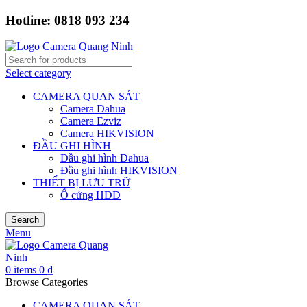
Hotline: 0818 093 234
Select category
CAMERA QUAN SÁT
Camera Dahua
Camera Ezviz
Camera HIKVISION
ĐẦU GHI HÌNH
Đầu ghi hình Dahua
Đầu ghi hình HIKVISION
THIẾT BỊ LƯU TRỮ
Ổ cứng HDD
Search
Menu
0
items
0
₫
Browse Categories
CAMERA QUAN SÁT