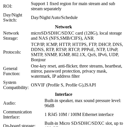
Support 1 fixed region for main stream and sub
ROI:
stream separately
Day/Night
Day/Night/Auto/Schedule
Switch:
Network
Network
microSD/SDHC/SDXC card (128G), local storage
Storage:
and NAS (NFS,SMB/CIFS), ANR
TCP/IP, ICMP, HTTP, HTTPS, FTP, DHCP, DNS,
DDNS, RTP, RTSP, RTCP, PPPoE, NTP, UPnP,
Protocols:
SMTP, SNMP, IGMP, 802.1X, QoS, IPv6, UDP,
Bonjour
One-key reset, anti-flicker, three streams, heartbeat,
General
mirror, password protection, privacy mask,
Function:
watermark, IP address filter
System
ONVIF (Profile S, Profile G),ISAPI
Compatibility:
Interface
Built-in speaker, max sound pressure level:
Audio:
96dB
Communication
1 RJ45 10M / 100M Ethernet interface
Interface:
Built-in Micro SD/SDHC/SDXC slot, up to
On-board storage: