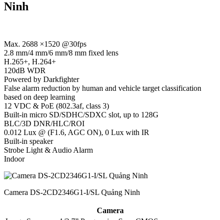
Ninh
Max. 2688 ×1520 @30fps
2.8 mm/4 mm/6 mm/8 mm fixed lens
H.265+, H.264+
120dB WDR
Powered by Darkfighter
False alarm reduction by human and vehicle target classification
based on deep learning
12 VDC & PoE (802.3af, class 3)
Built-in micro SD/SDHC/SDXC slot, up to 128G
BLC/3D DNR/HLC/ROI
0.012 Lux @ (F1.6, AGC ON), 0 Lux with IR
Built-in speaker
Strobe Light & Audio Alarm
Indoor
Camera DS-2CD2346G1-I/SL Quảng Ninh
Camera