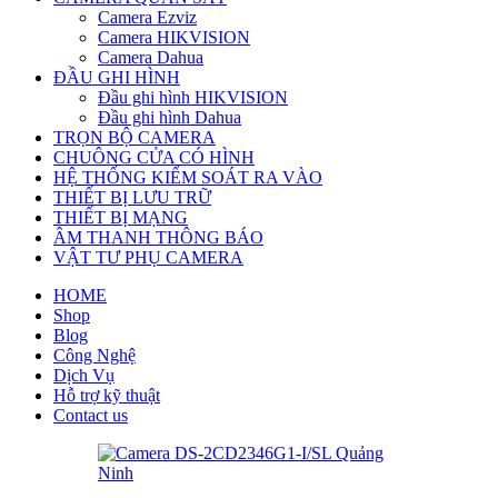
Camera Ezviz
Camera HIKVISION
Camera Dahua
ĐẦU GHI HÌNH
Đầu ghi hình HIKVISION
Đầu ghi hình Dahua
TRỌN BỘ CAMERA
CHUÔNG CỬA CÓ HÌNH
HỆ THỐNG KIỂM SOÁT RA VÀO
THIẾT BỊ LƯU TRỮ
THIẾT BỊ MẠNG
ÂM THANH THÔNG BÁO
VẬT TƯ PHỤ CAMERA
HOME
Shop
Blog
Công Nghệ
Dịch Vụ
Hỗ trợ kỹ thuật
Contact us