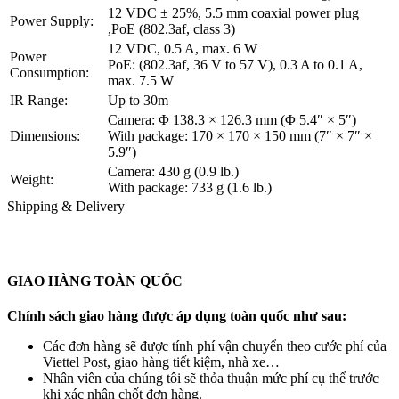
12 VDC ± 25%, 5.5 mm coaxial power plug
Power Supply:
,PoE (802.3af, class 3)
12 VDC, 0.5 A, max. 6 W
Power
PoE: (802.3af, 36 V to 57 V), 0.3 A to 0.1 A,
Consumption:
max. 7.5 W
IR Range:
Up to 30m
Camera: Φ 138.3 × 126.3 mm (Φ 5.4″ × 5″)
Dimensions:
With package: 170 × 170 × 150 mm (7″ × 7″ ×
5.9″)
Camera: 430 g (0.9 lb.)
Weight:
With package: 733 g (1.6 lb.)
Shipping & Delivery
GIAO HÀNG TOÀN QUỐC
Chính sách giao hàng được áp dụng toàn quốc như sau:
Các đơn hàng sẽ được tính phí vận chuyển theo cước phí của
Viettel Post, giao hàng tiết kiệm, nhà xe…
Nhân viên của chúng tôi sẽ thỏa thuận mức phí cụ thể trước
khi xác nhận chốt đơn hàng.