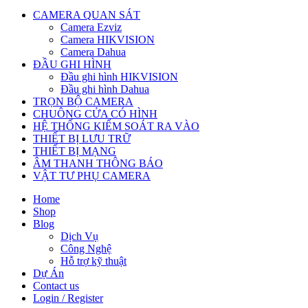
CAMERA QUAN SÁT
Camera Ezviz
Camera HIKVISION
Camera Dahua
ĐẦU GHI HÌNH
Đầu ghi hình HIKVISION
Đầu ghi hình Dahua
TRỌN BỘ CAMERA
CHUÔNG CỬA CÓ HÌNH
HỆ THỐNG KIỂM SOÁT RA VÀO
THIẾT BỊ LƯU TRỮ
THIẾT BỊ MẠNG
ÂM THANH THÔNG BÁO
VẬT TƯ PHỤ CAMERA
Home
Shop
Blog
Dịch Vụ
Công Nghệ
Hỗ trợ kỹ thuật
Dự Án
Contact us
Login / Register