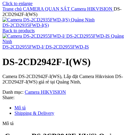
Click to enlarge
Trang chủ
CAMERA QUAN SÁT
Camera HIKVISION
DS-
2CD2942F-I(WS)
DS-2CD2935FWD-I(S)
Back to products
DS-2CD2955FWD-I/ DS-2CD2955FWD-IS
DS-2CD2942F-I(WS)
Camera DS-2CD2942F-I(WS), Lắp đặt Camera Hikvision DS-
2CD2942F-I(WS) giá rẻ tại Quảng Ninh,
Danh mục:
Camera HIKVISION
Share:
Mô tả
Shipping & Delivery
Mô tả