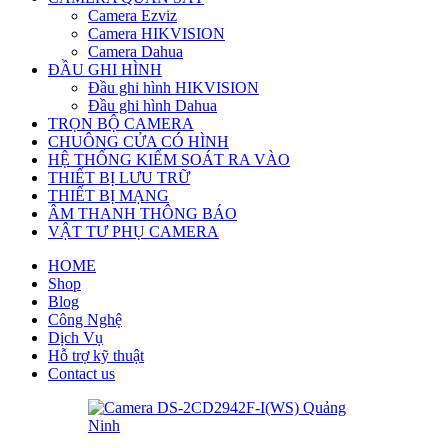
Camera Ezviz
Camera HIKVISION
Camera Dahua
ĐẦU GHI HÌNH
Đầu ghi hình HIKVISION
Đầu ghi hình Dahua
TRỌN BỘ CAMERA
CHUÔNG CỬA CÓ HÌNH
HỆ THỐNG KIỂM SOÁT RA VÀO
THIẾT BỊ LƯU TRỮ
THIẾT BỊ MẠNG
ÂM THANH THÔNG BÁO
VẬT TƯ PHỤ CAMERA
HOME
Shop
Blog
Công Nghệ
Dịch Vụ
Hỗ trợ kỹ thuật
Contact us