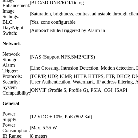
|
BLC/3D DNR/ROI/Defog
Enhancement:
Image
|
Saturation, brightness, contrast adjustable through cli
Settings:
BLC:
|
Yes, zone configurable
Day/Night
|
Auto/Schedule/Triggered by Alarm In
Switch:
Network
Network
|
NAS (Support NFS,SMB/CIFS)
Storage:
Alarm
|
Line Crossing, Intrusion Detection, Motion detection,
Trigger:
Protocols:
|
TCP/IP, UDP, ICMP, HTTP, HTTPS, FTP, DHCP, DN
Security:
|
User Authentication, Watermark, IP address filtering
System
|
ONVIF (Profile S, Profile G), PSIA, CGI, ISAPI
Compatibility:
General
Power
|
12 VDC ± 10%, PoE (802.3af)
Supply:
Power
|
Max. 5.55 W
Consumption:
IR Range:
|
8 meters