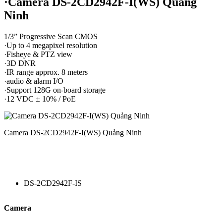
·Camera DS-2CD2942F-I(WS) Quảng
Ninh
1/3” Progressive Scan CMOS
·Up to 4 megapixel resolution
·Fisheye & PTZ view
·3D DNR
·IR range approx. 8 meters
·audio & alarm I/O
·Support 128G on-board storage
·12 VDC ± 10% / PoE
Camera DS-2CD2942F-I(WS) Quảng Ninh
DS-2CD2942F-IS
Camera