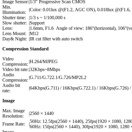
Image Sensor:
|
1/3″ Progressive Scan CMOS
Min.
|
Color: 0.01lux @(F1.2, AGC ON), 0.018lux @(F1.6,
Illumination:
Shutter time:
|
1/3 s ~ 1/100,000 s
Slow shutter:
|
Support
Lens:
|
1.6mm, F1.6 Angle of view: 186°(horizontal), 106°(ver
Lens Mount:
|
M12
Day& Night:
|
IR cut filter with auto switch
Compression Standard
Video
|
H.264/MJPEG
Compression:
Video bit rate:
|
32Kbps~8Mbps
Audio
|
G.711/G.722.1/G.726/MP2L2
Compression:
Audio bit
|
64Kbps(G.711) / 16Kbps(G.722.1) / 16Kbps(G.726)
rate:
Image
Max. Image
|
2560 × 1440
Resolution:
50Hz: 12.5fps(2560 × 1440), 25fps(1920 × 1080, 128
Frame Rate:
|
60Hz: 15fps(2560 × 1440), 30fps(1920 × 1080, 1280 
Image