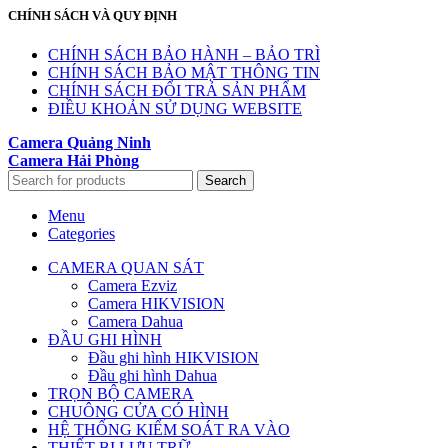
CHÍNH SÁCH VÀ QUY ĐỊNH
CHÍNH SÁCH BẢO HÀNH – BẢO TRÌ
CHÍNH SÁCH BẢO MẬT THÔNG TIN
CHÍNH SÁCH ĐỔI TRẢ SẢN PHẨM
ĐIỀU KHOẢN SỬ DỤNG WEBSITE
Camera Quảng Ninh
Camera Hải Phòng
Search
Menu
Categories
CAMERA QUAN SÁT
Camera Ezviz
Camera HIKVISION
Camera Dahua
ĐẦU GHI HÌNH
Đầu ghi hình HIKVISION
Đầu ghi hình Dahua
TRỌN BỘ CAMERA
CHUÔNG CỬA CÓ HÌNH
HỆ THỐNG KIỂM SOÁT RA VÀO
THIẾT BỊ LƯU TRỮ