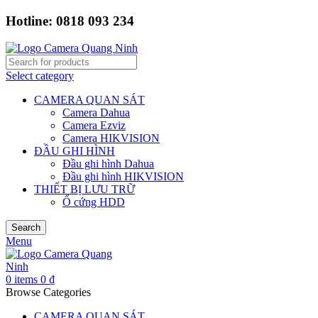
Hotline: 0818 093 234
Select category
CAMERA QUAN SÁT
Camera Dahua
Camera Ezviz
Camera HIKVISION
ĐẦU GHI HÌNH
Đầu ghi hình Dahua
Đầu ghi hình HIKVISION
THIẾT BỊ LƯU TRỮ
Ổ cứng HDD
Search
Menu
0
items
0
₫
Browse Categories
CAMERA QUAN SÁT