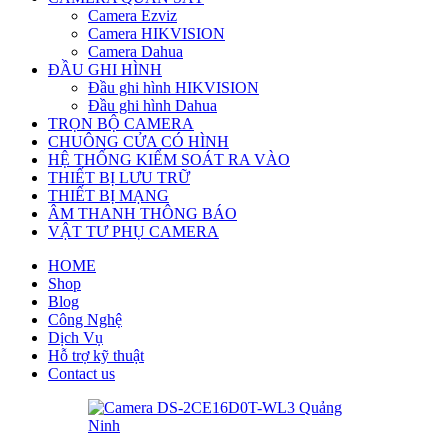
Camera Ezviz
Camera HIKVISION
Camera Dahua
ĐẦU GHI HÌNH
Đầu ghi hình HIKVISION
Đầu ghi hình Dahua
TRỌN BỘ CAMERA
CHUÔNG CỬA CÓ HÌNH
HỆ THỐNG KIỂM SOÁT RA VÀO
THIẾT BỊ LƯU TRỮ
THIẾT BỊ MẠNG
ÂM THANH THÔNG BÁO
VẬT TƯ PHỤ CAMERA
HOME
Shop
Blog
Công Nghệ
Dịch Vụ
Hỗ trợ kỹ thuật
Contact us