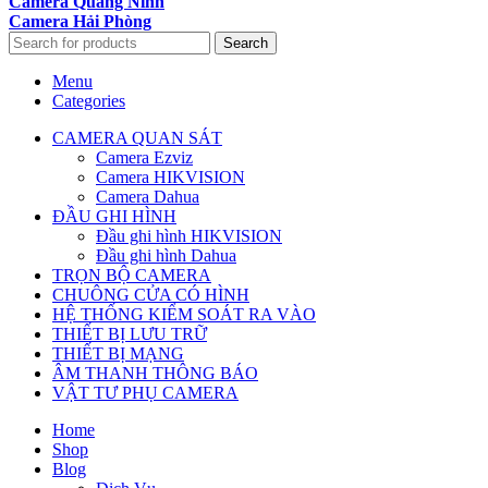
Camera Quảng Ninh
Camera Hải Phòng
Search
Menu
Categories
CAMERA QUAN SÁT
Camera Ezviz
Camera HIKVISION
Camera Dahua
ĐẦU GHI HÌNH
Đầu ghi hình HIKVISION
Đầu ghi hình Dahua
TRỌN BỘ CAMERA
CHUÔNG CỬA CÓ HÌNH
HỆ THỐNG KIỂM SOÁT RA VÀO
THIẾT BỊ LƯU TRỮ
THIẾT BỊ MẠNG
ÂM THANH THÔNG BÁO
VẬT TƯ PHỤ CAMERA
Home
Shop
Blog