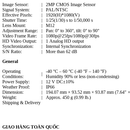
Image Sensor:
|
2MP CMOS Image Sensor
Signal System:
|
PAL/NTSC
Effective Pixels:
|
1920(H)*1080(V)
Shutter Time:
|
1/25(1/30) s to 1/50,000 s
Lens Mount:
|
M12
Adjustment Range:
|
Pan: 0° to 360°, tilt: 0° to 90°
Video Frame Rate:
|
1080p@25fps/1080p@30fps
HD Video Output:
|
1 Analog HD output
Synchronization:
|
Internal Synchronization
S/N Ratio:
|
More than 62 dB
General
Operating
-40 °C – 60 °C (-40 °F – 140 °F)
|
Conditions:
Humidity 90% or less (non-condensing)
Power Supply:
|
12 V DC±10%
Weather Proof:
|
IP66
Dimension:
|
194.07 mm × 93.52 mm × 93.87 mm (7.64″ × 
Weight:
|
Approx. 450 g (0.99 lb.)
Shipping & Delivery
GIAO HÀNG TOÀN QUỐC