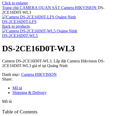
Click to enlarge
Trang chủ
CAMERA QUAN SÁT
Camera HIKVISION
DS-
2CE16D0T-WL3
DS-2CE16D0T-LFS
Back to products
DS-2CE16D0T-WL5
DS-2CE16D0T-WL3
Camera DS-2CE16D0T-WL3, Lắp đặt Camera Hikvision DS-
2CE16D0T-WL3 giá rẻ tại Quảng Ninh
Danh mục:
Camera HIKVISION
Share:
Mô tả
Shipping & Delivery
Mô tả
Table of Contents