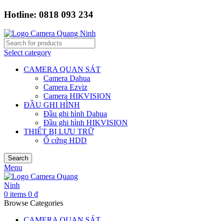
Hotline: 0818 093 234
Select category
CAMERA QUAN SÁT
Camera Dahua
Camera Ezviz
Camera HIKVISION
ĐẦU GHI HÌNH
Đầu ghi hình Dahua
Đầu ghi hình HIKVISION
THIẾT BỊ LƯU TRỮ
Ổ cứng HDD
Search
Menu
0
items
0
₫
Browse Categories
CAMERA QUAN SÁT