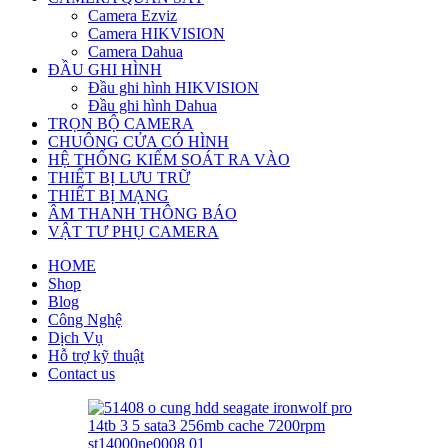
Camera Ezviz
Camera HIKVISION
Camera Dahua
ĐẦU GHI HÌNH
Đầu ghi hình HIKVISION
Đầu ghi hình Dahua
TRỌN BỘ CAMERA
CHUÔNG CỬA CÓ HÌNH
HỆ THỐNG KIỂM SOÁT RA VÀO
THIẾT BỊ LƯU TRỮ
THIẾT BỊ MẠNG
ÂM THANH THÔNG BÁO
VẬT TƯ PHỤ CAMERA
HOME
Shop
Blog
Công Nghệ
Dịch Vụ
Hỗ trợ kỹ thuật
Contact us