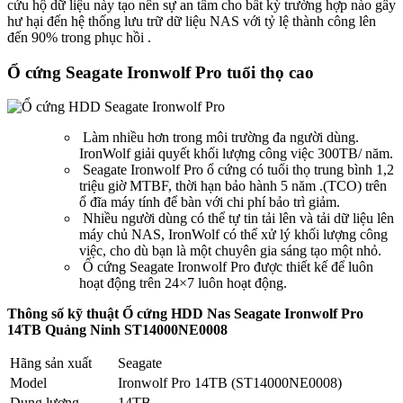
cứu hộ dữ liệu này tạo nên sự an tâm cho bất kỳ trường hợp nào gây
hư hại đến hệ thống lưu trữ dữ liệu NAS với tỷ lệ thành công lên
đến 90% trong phục hồi .
Ổ cứng Seagate Ironwolf Pro tuổi thọ cao
Làm nhiều hơn trong môi trường đa người dùng.
IronWolf giải quyết khối lượng công việc 300TB/ năm.
Seagate Ironwolf Pro ổ cứng có tuổi thọ trung bình 1,2
triệu giờ MTBF, thời hạn bảo hành 5 năm .(TCO) trên
ổ đĩa máy tính để bàn với chi phí bảo trì giảm.
Nhiều người dùng có thể tự tin tải lên và tải dữ liệu lên
máy chủ NAS, IronWolf có thể xử lý khối lượng công
việc, cho dù bạn là một chuyên gia sáng tạo một nhỏ.
Ổ cứng Seagate Ironwolf Pro được thiết kế để luôn
hoạt động trên 24×7 luôn hoạt động.
Thông số kỹ thuật Ổ cứng HDD Nas Seagate Ironwolf Pro
14TB Quảng Ninh ST14000NE0008
Hãng sản xuất
Seagate
Model
Ironwolf Pro 14TB (ST14000NE0008)
Dung lượng
14TB