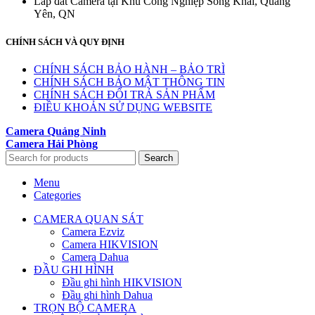
Lắp đăt Camera tại Khu Công Nghiệp Sông Khai, Quảng
Yên, QN
CHÍNH SÁCH VÀ QUY ĐỊNH
CHÍNH SÁCH BẢO HÀNH – BẢO TRÌ
CHÍNH SÁCH BẢO MẬT THÔNG TIN
CHÍNH SÁCH ĐỔI TRẢ SẢN PHẨM
ĐIỀU KHOẢN SỬ DỤNG WEBSITE
Camera Quảng Ninh
Camera Hải Phòng
Search
Menu
Categories
CAMERA QUAN SÁT
Camera Ezviz
Camera HIKVISION
Camera Dahua
ĐẦU GHI HÌNH
Đầu ghi hình HIKVISION
Đầu ghi hình Dahua
TRỌN BỘ CAMERA