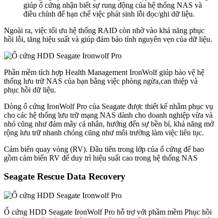
giúp ổ cứng nhận biết sự rung động của hệ thống NAS và
điều chỉnh để hạn chế việc phát sinh lỗi đọc/ghi dữ liệu.
Ngoài ra, việc tối ưu hệ thống RAID còn nhờ vào khả năng phục
hồi lỗi, tăng hiệu suất và giúp đảm bảo tính nguyên vẹn của dữ liệu.
Phần mềm tích hợp Health Management IronWolf giúp bảo vệ hệ
thống lưu trữ NAS của bạn bằng việc phòng ngừa,can thiệp và
phục hồi dữ liệu.
Dòng ổ cứng IronWolf Pro của Seagate được thiết kế nhằm phục vụ
cho các hệ thống lưu trữ mạng NAS dành cho doanh nghiệp vừa và
nhỏ cũng như đám mây cá nhân, hướng đến sự bền bỉ, khả năng mở
rộng lưu trữ nhanh chóng cũng như môi trường làm việc liên tục.
Cảm biến quay vòng (RV). Đầu tiên trong lớp của ổ cứng để bao
gồm cảm biến RV để duy trì hiệu suất cao trong hệ thống NAS
Seagate Rescue Data Recovery
Ổ cứng HDD Seagate IronWolf Pro hỗ trợ với phầm mềm Phục hồi