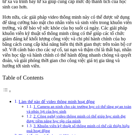
từ xa và trình bày từ xa giúp cung cấp mức độ thành tích của học
sinh cao hơn.
Hơn nữa, các giải pháp video thông minh này có thể được sử dụng
để tăng cường bảo mật cho nhân viên và sinh viên trong khuôn viên
trường, và để bảo vệ sức khỏe của họ suốt cả ngày. Các giải pháp
khuôn viên kỹ thuật số thông minh cũng có thể giúp các tổ chức
giảm đáng kể khối lượng công việc và chi phí hành chính của họ
bằng cách cung cấp khả năng hiển thị thời gian thực trên toàn bộ cơ
sở. Với cảnh báo cho các sự cố, tai nạn và thậm chí là thất bại, nhân
viên học tập và hành chính có thể hành động nhanh chóng và quyết
đoán, và giải phóng thời gian cho công việc giá trị gia tăng và
hướng tới sinh viên.
Table of Contents
Làm thế nào để video thông minh hoạt động
1. Camera an ninh cho các trường học có thể tăng sự an toàn
và phúc lợi của học sinh
2. Công nghệ video thông minh có thể giúp học sinh đạt
được tiềm năng học tập của mình
3. Khuôn viên kỹ thuật số thông minh có thể cải thiện hiệu
quả hoạt động