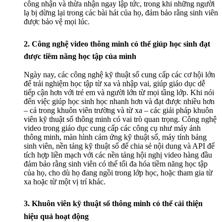
công nhận và thừa nhận ngay lập tức, trong khi những người
lạ bị dừng lại trong các bài hát của họ, đảm bảo rằng sinh viên
được bảo vệ mọi lúc.
2. Công nghệ video thông minh có thể giúp học sinh đạt
được tiềm năng học tập của mình
Ngày nay, các công nghệ kỹ thuật số cung cấp các cơ hội lớn
để trải nghiệm học tập từ xa và nhập vai, giúp giáo dục dễ
tiếp cận hơn với trẻ em và người lớn từ mọi tầng lớp. Khi nói
đến việc giúp học sinh học nhanh hơn và đạt được nhiều hơn
– cả trong khuôn viên trường và từ xa – các giải pháp khuôn
viên kỹ thuật số thông minh có vai trò quan trọng. Công nghệ
video trong giáo dục cung cấp các công cụ như máy ảnh
thông minh, màn hình cảm ứng kỹ thuật số, máy tính bảng
sinh viên, nền tảng kỹ thuật số để chia sẻ nội dung và API để
tích hợp liền mạch với các nền tảng hội nghị video hàng đầu
đảm bảo rằng sinh viên có thể tối đa hóa tiềm năng học tập
của họ, cho dù họ đang ngồi trong lớp học, hoặc tham gia từ
xa hoặc từ một vị trí khác.
3. Khuôn viên kỹ thuật số thông minh có thể cải thiện
hiệu quả hoạt động