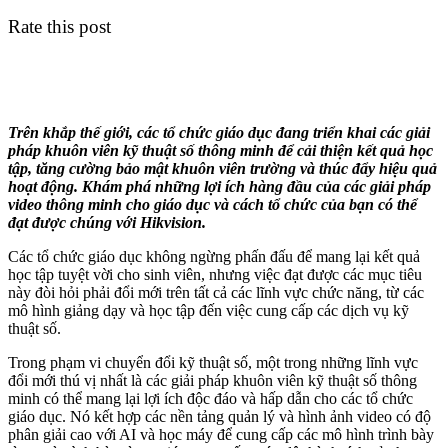
Rate this post
Trên khắp thế giới, các tổ chức giáo dục đang triển khai các giải
pháp khuôn viên kỹ thuật số thông minh để cải thiện kết quả học
tập, tăng cường bảo mật khuôn viên trường và thúc đẩy hiệu quả
hoạt động. Khám phá những lợi ích hàng đầu của các giải pháp
video thông minh cho giáo dục và cách tổ chức của bạn có thể
đạt được chúng với Hikvision.
Các tổ chức giáo dục không ngừng phấn đấu để mang lại kết quả
học tập tuyệt vời cho sinh viên, nhưng việc đạt được các mục tiêu
này đòi hỏi phải đổi mới trên tất cả các lĩnh vực chức năng, từ các
mô hình giảng dạy và học tập đến việc cung cấp các dịch vụ kỹ
thuật số.
Trong phạm vi chuyển đổi kỹ thuật số, một trong những lĩnh vực
đổi mới thú vị nhất là các giải pháp khuôn viên kỹ thuật số thông
minh có thể mang lại lợi ích độc đáo và hấp dẫn cho các tổ chức
giáo dục. Nó kết hợp các nền tảng quản lý và hình ảnh video có độ
phân giải cao với AI và học máy để cung cấp các mô hình trình bày