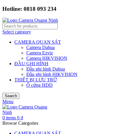
Hotline: 0818 093 234
Select category
CAMERA QUAN SÁT
Camera Dahua
Camera Ezviz
Camera HIKVISION
ĐẦU GHI HÌNH
Đầu ghi hình Dahua
Đầu ghi hình HIKVISION
THIẾT BỊ LƯU TRỮ
Ổ cứng HDD
Search
Menu
0
items
0
₫
Browse Categories
CAMERA QUAN SÁT