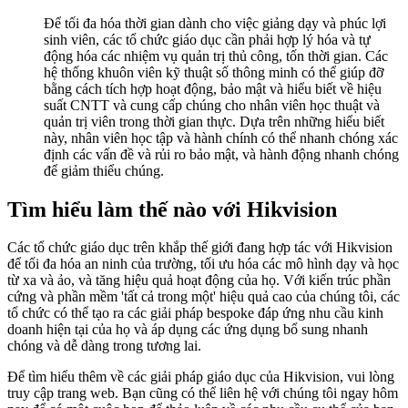
Để tối đa hóa thời gian dành cho việc giảng dạy và phúc lợi
sinh viên, các tổ chức giáo dục cần phải hợp lý hóa và tự
động hóa các nhiệm vụ quản trị thủ công, tốn thời gian. Các
hệ thống khuôn viên kỹ thuật số thông minh có thể giúp đỡ
bằng cách tích hợp hoạt động, bảo mật và hiểu biết về hiệu
suất CNTT và cung cấp chúng cho nhân viên học thuật và
quản trị viên trong thời gian thực. Dựa trên những hiểu biết
này, nhân viên học tập và hành chính có thể nhanh chóng xác
định các vấn đề và rủi ro bảo mật, và hành động nhanh chóng
để giảm thiểu chúng.
Tìm hiểu làm thế nào với Hikvision
Các tổ chức giáo dục trên khắp thế giới đang hợp tác với Hikvision
để tối đa hóa an ninh của trường, tối ưu hóa các mô hình dạy và học
từ xa và ảo, và tăng hiệu quả hoạt động của họ. Với kiến ​​trúc phần
cứng và phần mềm 'tất cả trong một' hiệu quả cao của chúng tôi, các
tổ chức có thể tạo ra các giải pháp bespoke đáp ứng nhu cầu kinh
doanh hiện tại của họ và áp dụng các ứng dụng bổ sung nhanh
chóng và dễ dàng trong tương lai.
Để tìm hiểu thêm về các giải pháp giáo dục của Hikvision, vui lòng
truy cập
trang web. Bạn cũng có thể liên hệ với chúng tôi ngay hôm