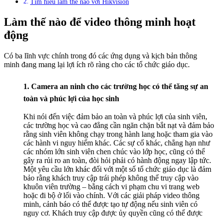
Tìm hiểu làm thế nào với Hikvision
Làm thế nào để video thông minh hoạt
động
Có ba lĩnh vực chính trong đó các ứng dụng và kịch bản thông
minh đang mang lại lợi ích rõ ràng cho các tổ chức giáo dục.
1. Camera an ninh cho các trường học có thể tăng sự an
toàn và phúc lợi của học sinh
Khi nói đến việc đảm bảo an toàn và phúc lợi của sinh viên,
các trường học và cao đẳng cần ngăn chặn bắt nạt và đảm bảo
rằng sinh viên không chạy trong hành lang hoặc tham gia vào
các hành vi nguy hiểm khác. Các sự cố khác, chẳng hạn như
các nhóm lớn sinh viên chen chúc vào lớp học, cũng có thể
gây ra rủi ro an toàn, đòi hỏi phải có hành động ngay lập tức.
Một yêu cầu lớn khác đối với một số tổ chức giáo dục là đảm
bảo rằng khách truy cập trái phép không thể truy cập vào
khuôn viên trường – bằng cách vi phạm chu vi trang web
hoặc đi bộ ở lối vào chính. Với các giải pháp video thông
minh, cảnh báo có thể được tạo tự động nếu sinh viên có
nguy cơ. Khách truy cập được ủy quyền cũng có thể được