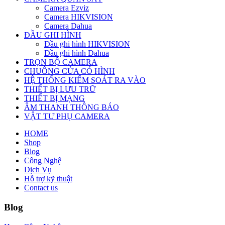
Camera Ezviz
Camera HIKVISION
Camera Dahua
ĐẦU GHI HÌNH
Đầu ghi hình HIKVISION
Đầu ghi hình Dahua
TRỌN BỘ CAMERA
CHUÔNG CỬA CÓ HÌNH
HỆ THỐNG KIỂM SOÁT RA VÀO
THIẾT BỊ LƯU TRỮ
THIẾT BỊ MẠNG
ÂM THANH THÔNG BÁO
VẬT TƯ PHỤ CAMERA
HOME
Shop
Blog
Công Nghệ
Dịch Vụ
Hỗ trợ kỹ thuật
Contact us
Blog