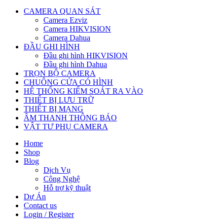
CAMERA QUAN SÁT
Camera Ezviz
Camera HIKVISION
Camera Dahua
ĐẦU GHI HÌNH
Đầu ghi hình HIKVISION
Đầu ghi hình Dahua
TRỌN BỘ CAMERA
CHUÔNG CỬA CÓ HÌNH
HỆ THỐNG KIỂM SOÁT RA VÀO
THIẾT BỊ LƯU TRỮ
THIẾT BỊ MẠNG
ÂM THANH THÔNG BÁO
VẬT TƯ PHỤ CAMERA
Home
Shop
Blog
Dịch Vụ
Công Nghệ
Hỗ trợ kỹ thuật
Dự Án
Contact us
Login / Register