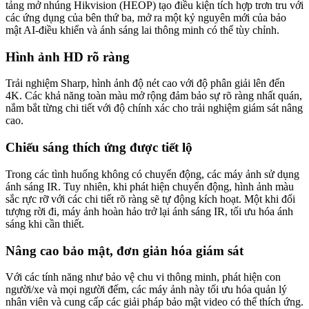
tảng mở nhúng Hikvision (HEOP) tạo điều kiện tích hợp trơn tru với
các ứng dụng của bên thứ ba, mở ra một kỷ nguyên mới của bảo
mật AI-điều khiển và ánh sáng lai thông minh có thể tùy chỉnh.
Hình ảnh HD rõ ràng
Trải nghiệm Sharp, hình ảnh độ nét cao với độ phân giải lên đến
4K. Các khả năng toàn màu mở rộng đảm bảo sự rõ ràng nhất quán,
nắm bắt từng chi tiết với độ chính xác cho trải nghiệm giám sát nâng
cao.
Chiếu sáng thích ứng được tiết lộ
Trong các tình huống không có chuyển động, các máy ảnh sử dụng
ánh sáng IR. Tuy nhiên, khi phát hiện chuyển động, hình ảnh màu
sắc rực rỡ với các chi tiết rõ ràng sẽ tự động kích hoạt. Một khi đối
tượng rời đi, máy ảnh hoàn hảo trở lại ánh sáng IR, tối ưu hóa ánh
sáng khi cần thiết.
Nâng cao bảo mật, đơn giản hóa giám sát
Với các tính năng như bảo vệ chu vi thông minh, phát hiện con
người/xe và mọi người đếm, các máy ảnh này tối ưu hóa quản lý
nhân viên và cung cấp các giải pháp bảo mật video có thể thích ứng.