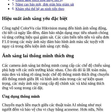
Nâng cao bảo mật, đơn giản hóa giám sát
Khám phá thế hệ an ninh tiếp theo
Hiệu suất ánh sáng yếu đặc biệt
Công nghệ ColorVu của Hikvision mang đến hình ảnh sống động,
chi tiết cả ngày lẫn đêm, đảm bảo nhận dạng mục tiêu nhanh chóng
và tăng cường hiệu quả giám sát. Các cảm biến tiên tiến và siêu đơn
F1.0 trong các máy ảnh này đảm bảo hình ảnh màu sắc tuyệt vời
ngay cả trong điều kiện ánh sáng cực thấp.
Ánh sáng lai thông minh thích ứng
Các camera ánh sáng lai thông minh cung cấp các chế độ chiếu sáng
phù hợp với các môi trường khác nhau. Cho dù đó là IR toàn màu,
màu đen và trắng rõ ràng hoặc chế độ thông minh thích ứng chuyển
đổi thông minh giữa IR và hình ảnh màu trong các sự kiện quan
trọng, các máy ảnh này cung cấp độ chính xác và khả năng thích
ứng vô song trong cài đặt.
Ứng dụng thông minh
Chuyển mạch liền mạch giữa các thuật toán AI nhúng như mọi
người đếm và bảo vệ chu vi chạy bằng acusense. Hơn nữa, Nền