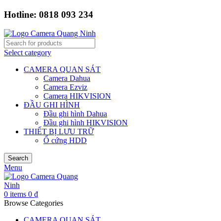
Hotline: 0818 093 234
Select category
CAMERA QUAN SÁT
Camera Dahua
Camera Ezviz
Camera HIKVISION
ĐẦU GHI HÌNH
Đầu ghi hình Dahua
Đầu ghi hình HIKVISION
THIẾT BỊ LƯU TRỮ
Ổ cứng HDD
Search
Menu
0
items
0
₫
Browse Categories
CAMERA QUAN SÁT