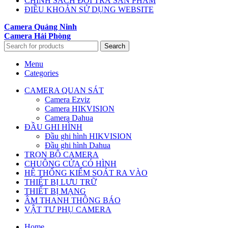
CHÍNH SÁCH ĐỔI TRẢ SẢN PHẨM
ĐIỀU KHOẢN SỬ DỤNG WEBSITE
Camera Quảng Ninh
Camera Hải Phòng
Search
Menu
Categories
CAMERA QUAN SÁT
Camera Ezviz
Camera HIKVISION
Camera Dahua
ĐẦU GHI HÌNH
Đầu ghi hình HIKVISION
Đầu ghi hình Dahua
TRỌN BỘ CAMERA
CHUÔNG CỬA CÓ HÌNH
HỆ THỐNG KIỂM SOÁT RA VÀO
THIẾT BỊ LƯU TRỮ
THIẾT BỊ MẠNG
ÂM THANH THÔNG BÁO
VẬT TƯ PHỤ CAMERA
Home