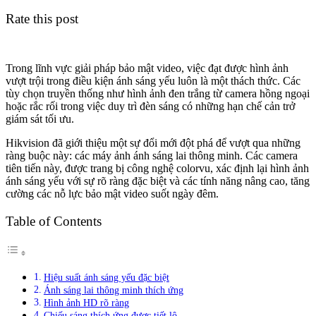
Rate this post
Trong lĩnh vực giải pháp bảo mật video, việc đạt được hình ảnh
vượt trội trong điều kiện ánh sáng yếu luôn là một thách thức. Các
tùy chọn truyền thống như hình ảnh đen trắng từ camera hồng ngoại
hoặc rắc rối trong việc duy trì đèn sáng có những hạn chế cản trở
giám sát tối ưu.
Hikvision đã giới thiệu một sự đổi mới đột phá để vượt qua những
ràng buộc này: các máy ảnh ánh sáng lai thông minh. Các camera
tiên tiến này, được trang bị công nghệ colorvu, xác định lại hình ảnh
ánh sáng yếu với sự rõ ràng đặc biệt và các tính năng nâng cao, tăng
cường các nỗ lực bảo mật video suốt ngày đêm.
Table of Contents
Hiệu suất ánh sáng yếu đặc biệt
Ánh sáng lai thông minh thích ứng
Hình ảnh HD rõ ràng
Chiếu sáng thích ứng được tiết lộ