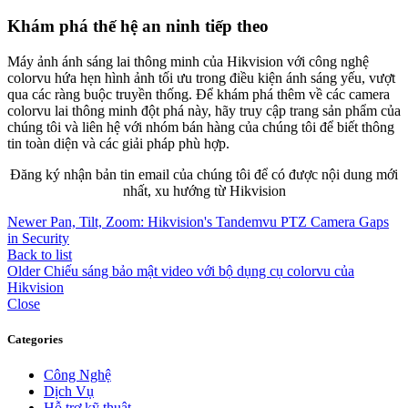
Khám phá thế hệ an ninh tiếp theo
Máy ảnh ánh sáng lai thông minh của Hikvision với công nghệ
colorvu hứa hẹn hình ảnh tối ưu trong điều kiện ánh sáng yếu, vượt
qua các ràng buộc truyền thống. Để khám phá thêm về các camera
colorvu lai thông minh đột phá này, hãy truy cập trang sản phẩm của
chúng tôi và liên hệ với nhóm bán hàng của chúng tôi để biết thông
tin toàn diện và các giải pháp phù hợp.
Đăng ký nhận bản tin email của chúng tôi để có được nội dung mới
nhất, xu hướng từ Hikvision
Newer
Pan, Tilt, Zoom: Hikvision's Tandemvu PTZ Camera Gaps
in Security
Back to list
Older
Chiếu sáng bảo mật video với bộ dụng cụ colorvu của
Hikvision
Close
Categories
Công Nghệ
Dịch Vụ
Hỗ trợ kỹ thuật