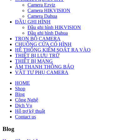
Camera Ezviz
Camera HIKVISION
Camera Dahua
ĐẦU GHI HÌNH
Đầu ghi hình HIKVISION
Đầu ghi hình Dahua
TRỌN BỘ CAMERA
CHUÔNG CỬA CÓ HÌNH
HỆ THỐNG KIỂM SOÁT RA VÀO
THIẾT BỊ LƯU TRỮ
THIẾT BỊ MẠNG
ÂM THANH THÔNG BÁO
VẬT TƯ PHỤ CAMERA
HOME
Shop
Blog
Công Nghệ
Dịch Vụ
Hỗ trợ kỹ thuật
Contact us
Blog