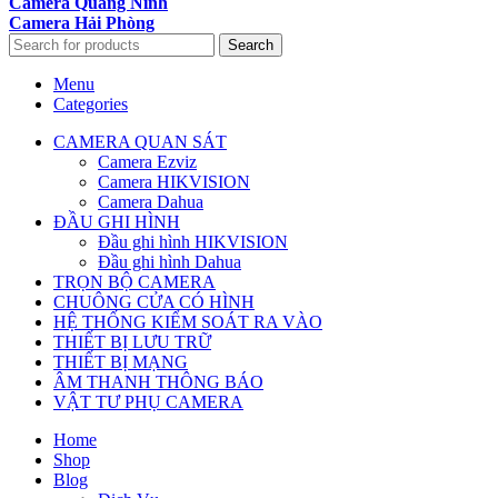
Camera Quảng Ninh
Camera Hải Phòng
Search
Menu
Categories
CAMERA QUAN SÁT
Camera Ezviz
Camera HIKVISION
Camera Dahua
ĐẦU GHI HÌNH
Đầu ghi hình HIKVISION
Đầu ghi hình Dahua
TRỌN BỘ CAMERA
CHUÔNG CỬA CÓ HÌNH
HỆ THỐNG KIỂM SOÁT RA VÀO
THIẾT BỊ LƯU TRỮ
THIẾT BỊ MẠNG
ÂM THANH THÔNG BÁO
VẬT TƯ PHỤ CAMERA
Home
Shop
Blog