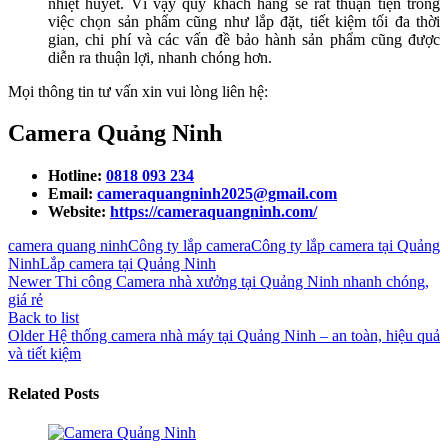
nhiệt huyết. Vì vậy quý khách hàng sẽ rất thuận tiện trong
việc chọn sản phẩm cũng như lắp đặt, tiết kiệm tối đa thời
gian, chi phí và các vấn đề bảo hành sản phẩm cũng được
diễn ra thuận lợi, nhanh chóng hơn.
Mọi thông tin tư vấn xin vui lòng liên hệ:
Camera Quảng Ninh
Hotline:
0818 093 234
Email:
cameraquangninh2025@gmail.com
Website:
https://cameraquangninh.com/
camera quang ninh
Công ty lắp camera
Công ty lắp camera tại Quảng
Ninh
Lắp camera tại Quảng Ninh
Newer
Thi công Camera nhà xưởng tại Quảng Ninh nhanh chóng,
giá rẻ
Back to list
Older
Hệ thống camera nhà máy tại Quảng Ninh – an toàn, hiệu quả
và tiết kiệm
Related Posts