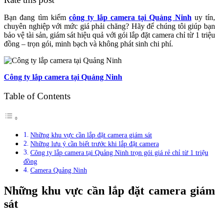
triệu
đồng
Bạn đang tìm kiếm
công ty lắp camera tại Quảng Ninh
uy tín,
chuyên nghiệp với mức giá phải chăng? Hãy để chúng tôi giúp bạn
bảo vệ tài sản, giám sát hiệu quả với gói lắp đặt camera chỉ từ 1 triệu
đồng – trọn gói, minh bạch và không phát sinh chi phí.
Công ty lắp camera tại Quảng Ninh
Table of Contents
Những khu vực cần lắp đặt camera giám sát
Những lưu ý cần biết trước khi lắp đặt camera
Công ty lắp camera tại Quảng Ninh trọn gói giá rẻ chỉ từ 1 triệu
đồng
Camera Quảng Ninh
Những khu vực cần lắp đặt camera giám
sát