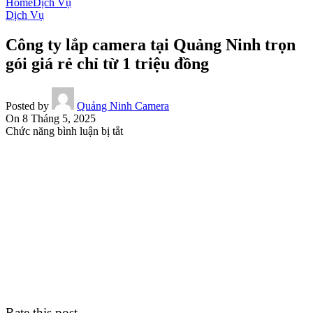
Home
Dịch Vụ
Dịch Vụ
Công ty lắp camera tại Quảng Ninh trọn
gói giá rẻ chỉ từ 1 triệu đồng
Posted by
Quảng Ninh Camera
On 8 Tháng 5, 2025
ở
Chức năng bình luận bị tắt
Công
ty
lắp
camera
tại
Quảng
Ninh
trọn
gói
giá
rẻ
chỉ
từ
1
Rate this post