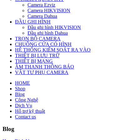
Camera Ezviz
Camera HIKVISION
Camera Dahua
ĐẦU GHI HÌNH
Đầu ghi hình HIKVISION
Đầu ghi hình Dahua
TRỌN BỘ CAMERA
CHUÔNG CỬA CÓ HÌNH
HỆ THỐNG KIỂM SOÁT RA VÀO
THIẾT BỊ LƯU TRỮ
THIẾT BỊ MẠNG
ÂM THANH THÔNG BÁO
VẬT TƯ PHỤ CAMERA
HOME
Shop
Blog
Công Nghệ
Dịch Vụ
Hỗ trợ kỹ thuật
Contact us
Blog