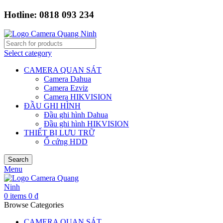
Hotline: 0818 093 234
Select category
CAMERA QUAN SÁT
Camera Dahua
Camera Ezviz
Camera HIKVISION
ĐẦU GHI HÌNH
Đầu ghi hình Dahua
Đầu ghi hình HIKVISION
THIẾT BỊ LƯU TRỮ
Ổ cứng HDD
Search
Menu
0
items
0
₫
Browse Categories
CAMERA QUAN SÁT