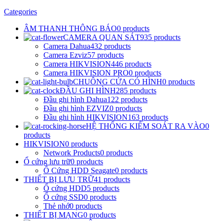
Categories
ÂM THANH THÔNG BÁO
0 products
CAMERA QUAN SÁT
935 products
Camera Dahua
432 products
Camera Ezviz
57 products
Camera HIKVISION
446 products
Camera HIKVISION PRO
0 products
CHUÔNG CỬA CÓ HÌNH
0 products
ĐẦU GHI HÌNH
285 products
Đầu ghi hình Dahua
122 products
Đầu ghi hình EZVIZ
0 products
Đầu ghi hình HIKVISION
163 products
HỆ THỐNG KIỂM SOÁT RA VÀO
0
products
HIKVISION
0 products
Network Products
0 products
Ổ cứng lưu trữ
0 products
Ổ Cứng HDD Seagate
0 products
THIẾT BỊ LƯU TRỮ
41 products
Ổ cứng HDD
5 products
Ổ cứng SSD
0 products
Thẻ nhớ
0 products
THIẾT BỊ MẠNG
0 products