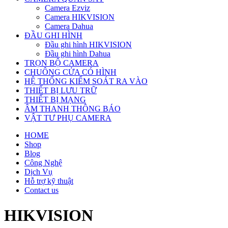
Camera Ezviz
Camera HIKVISION
Camera Dahua
ĐẦU GHI HÌNH
Đầu ghi hình HIKVISION
Đầu ghi hình Dahua
TRỌN BỘ CAMERA
CHUÔNG CỬA CÓ HÌNH
HỆ THỐNG KIỂM SOÁT RA VÀO
THIẾT BỊ LƯU TRỮ
THIẾT BỊ MẠNG
ÂM THANH THÔNG BÁO
VẬT TƯ PHỤ CAMERA
HOME
Shop
Blog
Công Nghệ
Dịch Vụ
Hỗ trợ kỹ thuật
Contact us
HIKVISION