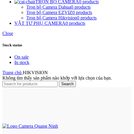
TRỌN BỘ CAMERA
0 products
Trọn bộ Camera Dahua
0 products
Trọn bộ Camera EZVIZ
0 products
Trọn bộ Camera Hikvision
0 products
VẬT TƯ PHỤ CAMERA
0 products
Close
Stock status
On sale
In stock
Trang chủ
HIKVISION
Không tìm thấy sản phẩm nào khớp với lựa chọn của bạn.
Search