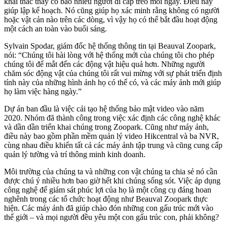
khai thác thấy có bao nhiêu người đi cáp treo mỗi ngày. Điều này
giúp lập kế hoạch. Nó cũng giúp họ xác minh rằng không có người
hoặc vật cản nào trên các dòng, vì vậy họ có thể bắt đầu hoạt động
một cách an toàn vào buổi sáng.
Sylvain Spodar, giám đốc hệ thống thông tin tại Beauval Zoopark,
nói: “Chúng tôi hài lòng với hệ thống mới của chúng tôi cho phép
chúng tôi để mắt đến các động vật hiệu quả hơn. Những người
chăm sóc động vật của chúng tôi rất vui mừng với sự phát triển định
tính này của những hình ảnh họ có thể có, và các máy ảnh mới giúp
họ làm việc hàng ngày.”
Dự án ban đầu là việc cải tạo hệ thống bảo mật video vào năm
2020. Nhóm đã thành công trong việc xác định các công nghệ khác
và dần dần triển khai chúng trong Zoopark. Cũng như máy ảnh,
điều này bao gồm phần mềm quản lý video Hikcentral và ba NVR,
cùng nhau điều khiển tất cả các máy ảnh tập trung và cũng cung cấp
quản lý tường và trí thông minh kinh doanh.
Môi trường của chúng ta và những con vật chúng ta chia sẻ nó cần
được chú ý nhiều hơn bao giờ hết khi chúng sống sót. Việc áp dụng
công nghệ để giám sát phúc lợi của họ là một công cụ đáng hoan
nghênh trong các tổ chức hoạt động như Beauval Zoopark thực
hiện. Các máy ảnh đã giúp chào đón những con gấu trúc mới vào
thế giới – và mọi người đều yêu một con gấu trúc con, phải không?