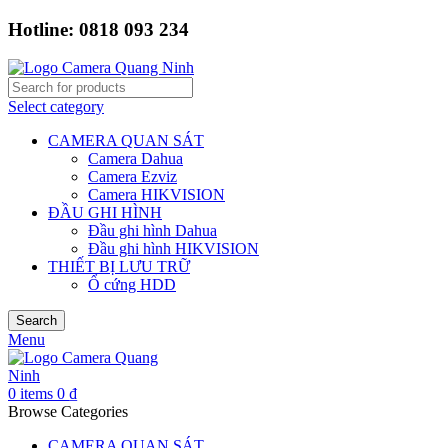
Hotline: 0818 093 234
Select category
CAMERA QUAN SÁT
Camera Dahua
Camera Ezviz
Camera HIKVISION
ĐẦU GHI HÌNH
Đầu ghi hình Dahua
Đầu ghi hình HIKVISION
THIẾT BỊ LƯU TRỮ
Ổ cứng HDD
Search
Menu
0
items
0
₫
Browse Categories
CAMERA QUAN SÁT