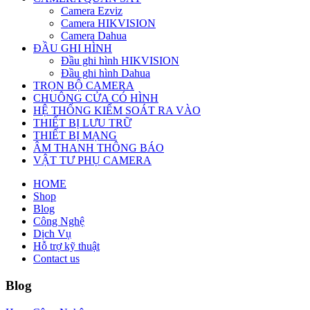
Camera Ezviz
Camera HIKVISION
Camera Dahua
ĐẦU GHI HÌNH
Đầu ghi hình HIKVISION
Đầu ghi hình Dahua
TRỌN BỘ CAMERA
CHUÔNG CỬA CÓ HÌNH
HỆ THỐNG KIỂM SOÁT RA VÀO
THIẾT BỊ LƯU TRỮ
THIẾT BỊ MẠNG
ÂM THANH THÔNG BÁO
VẬT TƯ PHỤ CAMERA
HOME
Shop
Blog
Công Nghệ
Dịch Vụ
Hỗ trợ kỹ thuật
Contact us
Blog