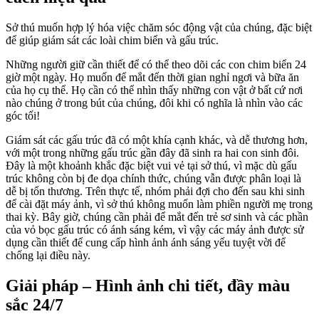
Sở thú muốn hợp lý hóa việc chăm sóc động vật của chúng, đặc biệt
để giúp giám sát các loài chim biển và gấu trúc.
Những người giữ cần thiết để có thể theo dõi các con chim biển 24
giờ một ngày. Họ muốn để mắt đến thời gian nghỉ ngơi và bữa ăn
của họ cụ thể. Họ cần có thể nhìn thấy những con vật ở bất cứ nơi
nào chúng ở trong bút của chúng, đôi khi có nghĩa là nhìn vào các
góc tối!
Giám sát các gấu trúc đã có một khía cạnh khác, và dễ thương hơn,
với một trong những gấu trúc gần đây đã sinh ra hai con sinh đôi.
Đây là một khoảnh khắc đặc biệt vui vẻ tại sở thú, vì mặc dù gấu
trúc không còn bị đe dọa chính thức, chúng vẫn được phân loại là
dễ bị tổn thương. Trên thực tế, nhóm phải đợi cho đến sau khi sinh
để cài đặt máy ảnh, vì sở thú không muốn làm phiền người mẹ trong
thai kỳ. Bây giờ, chúng cần phải để mắt đến trẻ sơ sinh và các phần
của vỏ bọc gấu trúc có ánh sáng kém, vì vậy các máy ảnh được sử
dụng cần thiết để cung cấp hình ảnh ánh sáng yếu tuyệt vời để
chống lại điều này.
Giải pháp – Hình ảnh chi tiết, đầy màu
sắc 24/7