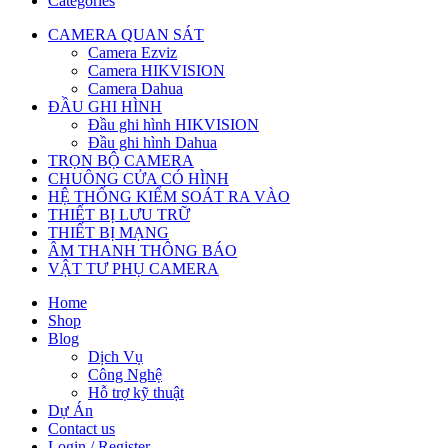
Categories
CAMERA QUAN SÁT
Camera Ezviz
Camera HIKVISION
Camera Dahua
ĐẦU GHI HÌNH
Đầu ghi hình HIKVISION
Đầu ghi hình Dahua
TRỌN BỘ CAMERA
CHUÔNG CỬA CÓ HÌNH
HỆ THỐNG KIỂM SOÁT RA VÀO
THIẾT BỊ LƯU TRỮ
THIẾT BỊ MẠNG
ÂM THANH THÔNG BÁO
VẬT TƯ PHỤ CAMERA
Home
Shop
Blog
Dịch Vụ
Công Nghệ
Hỗ trợ kỹ thuật
Dự Án
Contact us
Login / Register