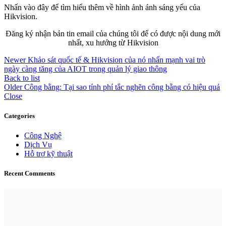
Nhấn vào đây để tìm hiểu thêm về hình ảnh ánh sáng yếu của
Hikvision.
Đăng ký nhận bản tin email của chúng tôi để có được nội dung mới
nhất, xu hướng từ Hikvision
Newer
Khảo sát quốc tế & Hikvision của nó nhấn mạnh vai trò
ngày càng tăng của AIOT trong quản lý giao thông
Back to list
Older
Công bằng: Tại sao tính phí tắc nghẽn công bằng có hiệu quả
Close
Categories
Công Nghệ
Dịch Vụ
Hỗ trợ kỹ thuật
Recent Comments