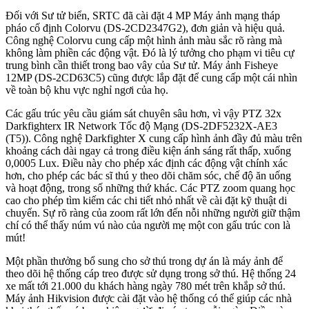
Đối với Sư tử biển, SRTC đã cài đặt 4 MP Máy ảnh mạng tháp
pháo cố định Colorvu (DS-2CD2347G2), đơn giản và hiệu quả.
Công nghệ Colorvu cung cấp một hình ảnh màu sắc rõ ràng mà
không làm phiền các động vật. Đó là lý tưởng cho phạm vi tiêu cự
trung bình cần thiết trong bao vây của Sư tử. Máy ảnh Fisheye
12MP (DS-2CD63C5) cũng được lắp đặt để cung cấp một cái nhìn
về toàn bộ khu vực nghỉ ngơi của họ.
Các gấu trúc yêu cầu giám sát chuyên sâu hơn, vì vậy PTZ 32x
Darkfighterx IR Network Tốc độ Mạng (DS-2DF5232X-AE3
(T5)). Công nghệ Darkfighter X cung cấp hình ảnh đầy đủ màu trên
khoảng cách dài ngay cả trong điều kiện ánh sáng rất thấp, xuống
0,0005 Lux. Điều này cho phép xác định các động vật chính xác
hơn, cho phép các bác sĩ thú y theo dõi chăm sóc, chế độ ăn uống
và hoạt động, trong số những thứ khác. Các PTZ zoom quang học
cao cho phép tìm kiếm các chi tiết nhỏ nhất về cài đặt kỹ thuật di
chuyển. Sự rõ ràng của zoom rất lớn đến nỗi những người giữ thậm
chí có thể thấy núm vú nào của người mẹ một con gấu trúc con là
mút!
Một phần thưởng bổ sung cho sở thú trong dự án là máy ảnh để
theo dõi hệ thống cáp treo được sử dụng trong sở thú. Hệ thống 24
xe mất tới 21.000 du khách hàng ngày 780 mét trên khắp sở thú.
Máy ảnh Hikvision được cài đặt vào hệ thống có thể giúp các nhà