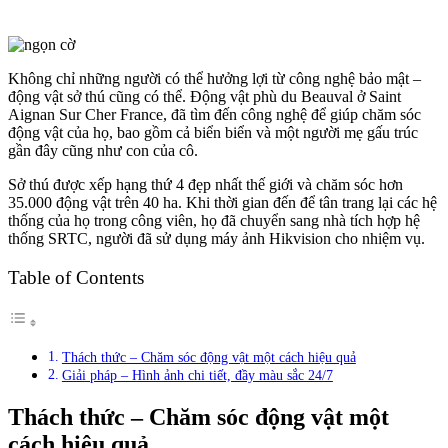
Không chỉ những người có thể hưởng lợi từ công nghệ bảo mật –
động vật sở thú cũng có thể. Động vật phù du Beauval ở Saint
Aignan Sur Cher France, đã tìm đến công nghệ để giúp chăm sóc
động vật của họ, bao gồm cả biển biển và một người mẹ gấu trúc
gần đây cũng như con của cô.
Sở thú được xếp hạng thứ 4 đẹp nhất thế giới và chăm sóc hơn
35.000 động vật trên 40 ha. Khi thời gian đến để tân trang lại các hệ
thống của họ trong công viên, họ đã chuyển sang nhà tích hợp hệ
thống SRTC, người đã sử dụng máy ảnh Hikvision cho nhiệm vụ.
Table of Contents
Thách thức – Chăm sóc động vật một cách hiệu quả
Giải pháp – Hình ảnh chi tiết, đầy màu sắc 24/7
Thách thức – Chăm sóc động vật một
cách hiệu quả