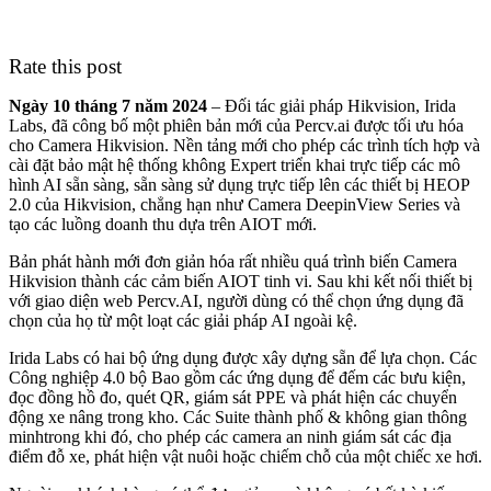
Rate this post
Ngày 10 tháng 7 năm 2024
– Đối tác giải pháp Hikvision, Irida
Labs, đã công bố một phiên bản mới của Percv.ai được tối ưu hóa
cho Camera Hikvision. Nền tảng mới cho phép các trình tích hợp và
cài đặt bảo mật hệ thống không Expert triển khai trực tiếp các mô
hình AI sẵn sàng, sẵn sàng sử dụng trực tiếp lên các thiết bị HEOP
2.0 của Hikvision, chẳng hạn như Camera DeepinView Series và
tạo các luồng doanh thu dựa trên AIOT mới.
Bản phát hành mới đơn giản hóa rất nhiều quá trình biến Camera
Hikvision thành các cảm biến AIOT tinh vi. Sau khi kết nối thiết bị
với giao diện web Percv.AI, người dùng có thể chọn ứng dụng đã
chọn của họ từ một loạt các giải pháp AI ngoài kệ.
Irida Labs có hai bộ ứng dụng được xây dựng sẵn để lựa chọn. Các
Công nghiệp 4.0 bộ Bao gồm các ứng dụng để đếm các bưu kiện,
đọc đồng hồ đo, quét QR, giám sát PPE và phát hiện các chuyển
động xe nâng trong kho. Các Suite thành phố & không gian thông
minhtrong khi đó, cho phép các camera an ninh giám sát các địa
điểm đỗ xe, phát hiện vật nuôi hoặc chiếm chỗ của một chiếc xe hơi.