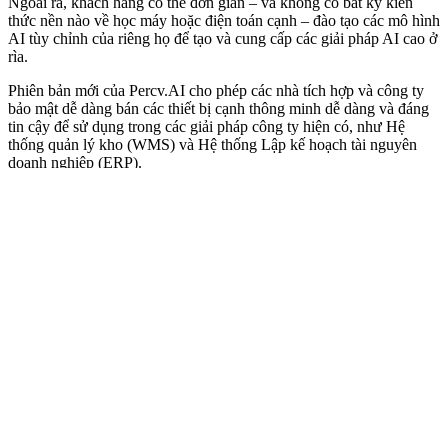
Ngoài ra, khách hàng có thể đơn giản – và không có bất kỳ kiến ​​
thức nền nào về học máy hoặc điện toán cạnh – đào tạo các mô hình
AI tùy chỉnh của riêng họ để tạo và cung cấp các giải pháp AI cao ở
rìa.
Phiên bản mới của Percv.AI cho phép các nhà tích hợp và công ty
bảo mật dễ dàng bán các thiết bị cạnh thông minh dễ dàng và đáng
tin cậy để sử dụng trong các giải pháp công ty hiện có, như Hệ
thống quản lý kho (WMS) và Hệ thống Lập kế hoạch tài nguyên
doanh nghiệp (ERP).
Ra mắt sản phẩm trùng với việc quảng bá Irida Labs để trở thành
đối tác giải pháp trong Chương trình Đối tác Công nghệ (TPP) của
Hikvision. Điều này công nhận cam kết của công ty trong việc cung
cấp các giải pháp sáng tạo và tích hợp bằng cách sử dụng các công
nghệ tiên tiến của Hikvision.
Demetris Anastassiou, người đứng đầu sự phát triển sản phẩm tại
Irida Labs cho biết, trở thành đối tác giải pháp của Hikvision là một
cột mốc quan trọng đối với công ty của chúng tôi, Demetris
Anastassiou, người đứng đầu tăng trưởng sản phẩm tại Irida Labs
cho biết. Chúng tôi đã theo dõi điều này với việc phát hành phiên
bản cụ thể của HEOP của nền tảng đám mây Percv.ai của chúng tôi.
Với điều này, chúng tôi đã cho phép các chủ sở hữu Camera
Hikvision triển khai các giải pháp AI mạnh mẽ bên trong thiết bị của
họ, chỉ bằng vài lần nhấp vào vài phút. Công nghiệp 4.0 hoặc