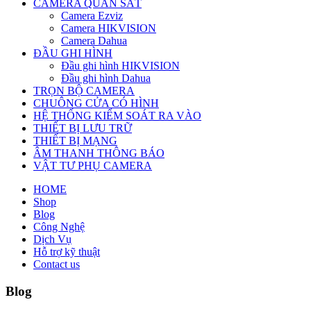
CAMERA QUAN SÁT
Camera Ezviz
Camera HIKVISION
Camera Dahua
ĐẦU GHI HÌNH
Đầu ghi hình HIKVISION
Đầu ghi hình Dahua
TRỌN BỘ CAMERA
CHUÔNG CỬA CÓ HÌNH
HỆ THỐNG KIỂM SOÁT RA VÀO
THIẾT BỊ LƯU TRỮ
THIẾT BỊ MẠNG
ÂM THANH THÔNG BÁO
VẬT TƯ PHỤ CAMERA
HOME
Shop
Blog
Công Nghệ
Dịch Vụ
Hỗ trợ kỹ thuật
Contact us
Blog