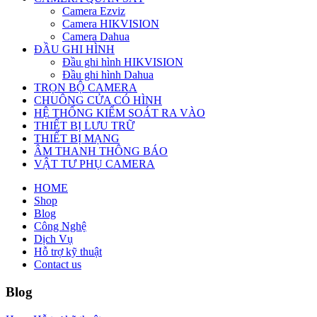
Camera Ezviz
Camera HIKVISION
Camera Dahua
ĐẦU GHI HÌNH
Đầu ghi hình HIKVISION
Đầu ghi hình Dahua
TRỌN BỘ CAMERA
CHUÔNG CỬA CÓ HÌNH
HỆ THỐNG KIỂM SOÁT RA VÀO
THIẾT BỊ LƯU TRỮ
THIẾT BỊ MẠNG
ÂM THANH THÔNG BÁO
VẬT TƯ PHỤ CAMERA
HOME
Shop
Blog
Công Nghệ
Dịch Vụ
Hỗ trợ kỹ thuật
Contact us
Blog