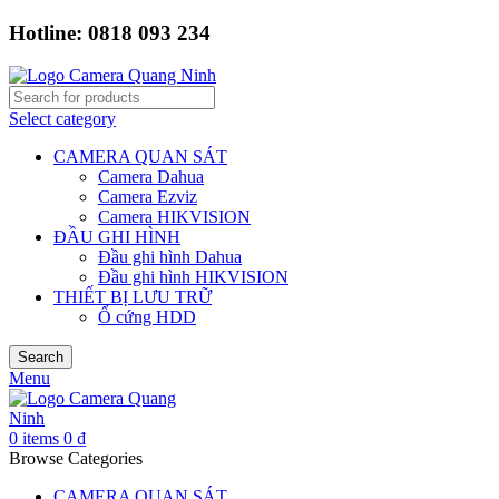
Hotline: 0818 093 234
Select category
CAMERA QUAN SÁT
Camera Dahua
Camera Ezviz
Camera HIKVISION
ĐẦU GHI HÌNH
Đầu ghi hình Dahua
Đầu ghi hình HIKVISION
THIẾT BỊ LƯU TRỮ
Ổ cứng HDD
Search
Menu
0
items
0
₫
Browse Categories
CAMERA QUAN SÁT