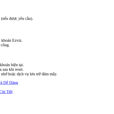
 (nếu được yêu cầu).
i khoản Ezviz.
 công.
 khoản hiện tại.
 sau khi reset.
ẻ nhớ hoặc dịch vụ lưu trữ đám mây.
và Dễ Dàng
hi Tiết