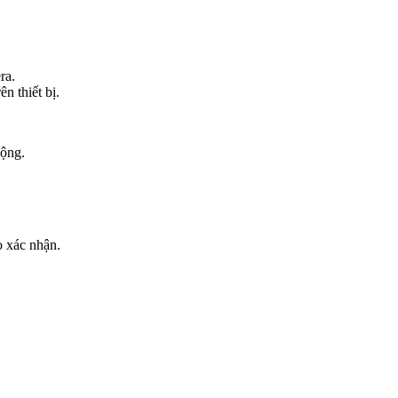
ra.
ên thiết bị.
động.
o xác nhận.