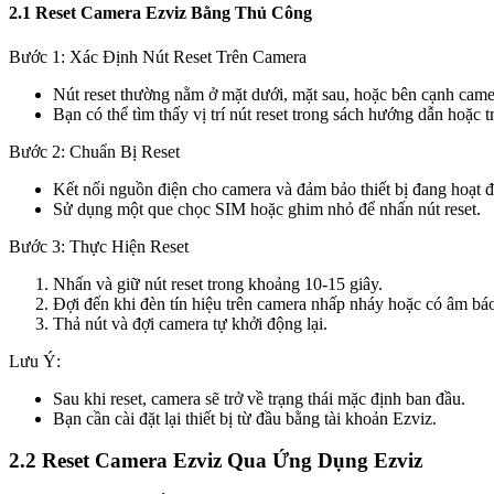
2.1 Reset Camera Ezviz Bằng Thủ Công
Bước 1: Xác Định Nút Reset Trên Camera
Nút reset thường nằm ở mặt dưới, mặt sau, hoặc bên cạnh came
Bạn có thể tìm thấy vị trí nút reset trong sách hướng dẫn hoặc tr
Bước 2: Chuẩn Bị Reset
Kết nối nguồn điện cho camera và đảm bảo thiết bị đang hoạt 
Sử dụng một que chọc SIM hoặc ghim nhỏ để nhấn nút reset.
Bước 3: Thực Hiện Reset
Nhấn và giữ nút reset trong khoảng 10-15 giây.
Đợi đến khi đèn tín hiệu trên camera nhấp nháy hoặc có âm bá
Thả nút và đợi camera tự khởi động lại.
Lưu Ý:
Sau khi reset, camera sẽ trở về trạng thái mặc định ban đầu.
Bạn cần cài đặt lại thiết bị từ đầu bằng tài khoản Ezviz.
2.2 Reset Camera Ezviz Qua Ứng Dụng Ezviz