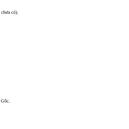
 chưa có).
t Gốc.