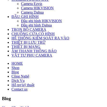
Camera Ezviz
Camera HIKVISION
Camera Dahua
ĐẦU GHI HÌNH
Đầu ghi hình HIKVISION
Đầu ghi hình Dahua
TRỌN BỘ CAMERA
CHUÔNG CỬA CÓ HÌNH
HỆ THỐNG KIỂM SOÁT RA VÀO
THIẾT BỊ LƯU TRỮ
THIẾT BỊ MẠNG
ÂM THANH THÔNG BÁO
VẬT TƯ PHỤ CAMERA
HOME
Shop
Blog
Công Nghệ
Dịch Vụ
Hỗ trợ kỹ thuật
Contact us
Blog