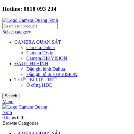
Hotline: 0818 093 234
Select category
CAMERA QUAN SÁT
Camera Dahua
Camera Ezviz
Camera HIKVISION
ĐẦU GHI HÌNH
Đầu ghi hình Dahua
Đầu ghi hình HIKVISION
THIẾT BỊ LƯU TRỮ
Ổ cứng HDD
Search
Menu
0
items
0
₫
Browse Categories
CAMERA QUAN SÁT