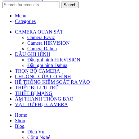
Search
Menu
Categories
CAMERA QUAN SÁT
Camera Ezviz
Camera HIKVISION
Camera Dahua
ĐẦU GHI HÌNH
Đầu ghi hình HIKVISION
Đầu ghi hình Dahua
TRỌN BỘ CAMERA
CHUÔNG CỬA CÓ HÌNH
HỆ THỐNG KIỂM SOÁT RA VÀO
THIẾT BỊ LƯU TRỮ
THIẾT BỊ MẠNG
ÂM THANH THÔNG BÁO
VẬT TƯ PHỤ CAMERA
Home
Shop
Blog
Dịch Vụ
Công Nghệ