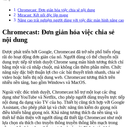
Chromecast: Đơn giản hóa việc chia sẻ nội dung
Miracast: Kết nối độc lập mạng
Nâng cao trải nghiệm người dùng với việc đúc màn hình nâng cao
Chromecast: Đơn giản hóa việc chia sẻ
nội dung
Được phát triển bởi Google, Chromecast đã trở nên phổ biến rộng
rãi do hoạt động đơn giản của nó. Người dùng có thể chuyển nội
dung trực tiếp từ trình duyệt Chrome sang màn hình tương thích chỉ
bằng một vài cú nhấp chuột, mà không cần thêm phần mềm. Chức
năng này đặc biệt thuận lợi cho các bài thuyết trình nhanh, chia sẻ
video hoặc hiển thị nội dung web. Chromecast tương thích trên
nhiều nền tảng, bao gồm Windows và MacOS.
Ngoài việc đúc trình duyệt, Chromecast hỗ trợ một loạt các ứng
dụng như YouTube và Netflix, cho phép người dùng truyền trực tiếp
nội dung đa dạng vào TV của họ. Thiết bị cũng tích hợp với Google
Assistant, cho phép phát lại và chức năng tìm kiếm do giọng nói
điều khiển bằng giọng nói. Khả năng tương thích đa nền tảng và
thiết kế thân thiện với người dùng đã thiết lập Chromecast như một
lựa chọn ưa thích cho truyền thông truyền thông liền mạch trong