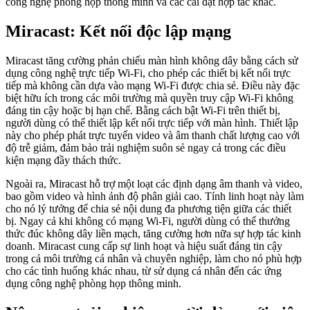
công nghệ phòng họp thông minh và các cài đặt hợp tác khác.
Miracast: Kết nối độc lập mạng
Miracast tăng cường phản chiếu màn hình không dây bằng cách sử
dụng công nghệ trực tiếp Wi-Fi, cho phép các thiết bị kết nối trực
tiếp mà không cần dựa vào mạng Wi-Fi được chia sẻ. Điều này đặc
biệt hữu ích trong các môi trường mà quyền truy cập Wi-Fi không
đáng tin cậy hoặc bị hạn chế. Bằng cách bật Wi-Fi trên thiết bị,
người dùng có thể thiết lập kết nối trực tiếp với màn hình. Thiết lập
này cho phép phát trực tuyến video và âm thanh chất lượng cao với
độ trễ giảm, đảm bảo trải nghiệm suôn sẻ ngay cả trong các điều
kiện mạng đầy thách thức.
Ngoài ra, Miracast hỗ trợ một loạt các định dạng âm thanh và video,
bao gồm video và hình ảnh độ phân giải cao. Tính linh hoạt này làm
cho nó lý tưởng để chia sẻ nội dung đa phương tiện giữa các thiết
bị. Ngay cả khi không có mạng Wi-Fi, người dùng có thể thưởng
thức đúc không dây liền mạch, tăng cường hơn nữa sự hợp tác kinh
doanh. Miracast cung cấp sự linh hoạt và hiệu suất đáng tin cậy
trong cả môi trường cá nhân và chuyên nghiệp, làm cho nó phù hợp
cho các tình huống khác nhau, từ sử dụng cá nhân đến các ứng
dụng công nghệ phòng họp thông minh.