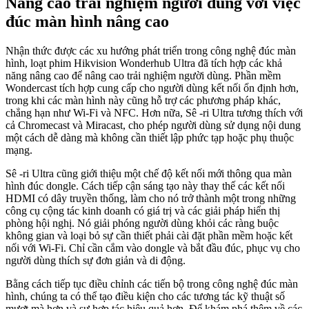
Nâng cao trải nghiệm người dùng với việc
đúc màn hình nâng cao
Nhận thức được các xu hướng phát triển trong công nghệ đúc màn
hình, loạt phim Hikvision Wonderhub Ultra đã tích hợp các khả
năng nâng cao để nâng cao trải nghiệm người dùng. Phần mềm
Wondercast tích hợp cung cấp cho người dùng kết nối ổn định hơn,
trong khi các màn hình này cũng hỗ trợ các phương pháp khác,
chẳng hạn như Wi-Fi và NFC. Hơn nữa, Sê -ri Ultra tương thích với
cả Chromecast và Miracast, cho phép người dùng sử dụng nội dung
một cách dễ dàng mà không cần thiết lập phức tạp hoặc phụ thuộc
mạng.
Sê -ri Ultra cũng giới thiệu một chế độ kết nối mới thông qua màn
hình đúc dongle. Cách tiếp cận sáng tạo này thay thế các kết nối
HDMI có dây truyền thống, làm cho nó trở thành một trong những
công cụ cộng tác kinh doanh có giá trị và các giải pháp hiển thị
phòng hội nghị. Nó giải phóng người dùng khỏi các ràng buộc
không gian và loại bỏ sự cần thiết phải cài đặt phần mềm hoặc kết
nối với Wi-Fi. Chỉ cần cắm vào dongle và bắt đầu đúc, phục vụ cho
người dùng thích sự đơn giản và di động.
Bằng cách tiếp tục điều chỉnh các tiến bộ trong công nghệ đúc màn
hình, chúng ta có thể tạo điều kiện cho các tương tác kỹ thuật số
mượt mà hơn và sự hợp tác hiệu quả hơn. Để khám phá thêm về các