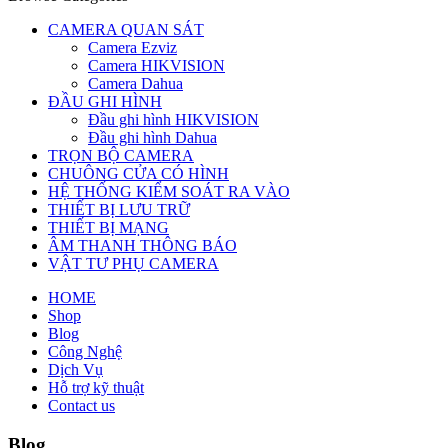
CAMERA QUAN SÁT
Camera Ezviz
Camera HIKVISION
Camera Dahua
ĐẦU GHI HÌNH
Đầu ghi hình HIKVISION
Đầu ghi hình Dahua
TRỌN BỘ CAMERA
CHUÔNG CỬA CÓ HÌNH
HỆ THỐNG KIỂM SOÁT RA VÀO
THIẾT BỊ LƯU TRỮ
THIẾT BỊ MẠNG
ÂM THANH THÔNG BÁO
VẬT TƯ PHỤ CAMERA
HOME
Shop
Blog
Công Nghệ
Dịch Vụ
Hỗ trợ kỹ thuật
Contact us
Blog