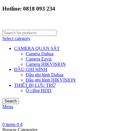
Hotline: 0818 093 234
Select category
CAMERA QUAN SÁT
Camera Dahua
Camera Ezviz
Camera HIKVISION
ĐẦU GHI HÌNH
Đầu ghi hình Dahua
Đầu ghi hình HIKVISION
THIẾT BỊ LƯU TRỮ
Ổ cứng HDD
Search
Menu
0
items
0
₫
Browse Categories