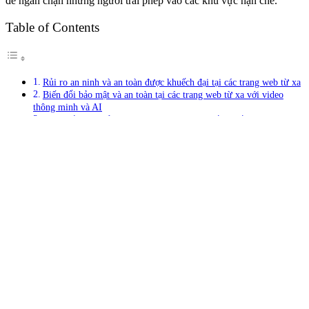
để ngăn chặn những người trái phép vào các khu vực hạn chế.
Table of Contents
Rủi ro an ninh và an toàn được khuếch đại tại các trang web từ xa
Biến đổi bảo mật và an toàn tại các trang web từ xa với video
thông minh và AI
Cung cấp các khả năng video thông minh thế hệ tiếp theo trong
khu vực Urals của Nga
Rủi ro an ninh và an toàn được khuếch
đại tại các trang web từ xa
Những thách thức này áp dụng cho tất cả các hoạt động công
nghiệp và dầu khí nặng trên toàn thế giới. Tuy nhiên, nơi các trang
web được đặt ở vùng sâu vùng xa, các công ty được tiếp xúc với
một lớp phức tạp và rủi ro. Trường hợp các bệnh viện và các cơ sở
chăm sóc khác không dễ tiếp cận, việc cung cấp sức khỏe và an
toàn trở nên quan trọng hơn.
Các trang web từ xa cũng có thể dễ bị xâm nhập và các rủi ro bảo
mật khác, đòi hỏi phải giám sát liên tục các chu vi trang web và của