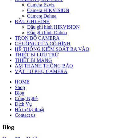
Camera Ezviz
Camera HIKVISION
Camera Dahua
ĐẦU GHI HÌNH
Đầu ghi hình HIKVISION
Đầu ghi hình Dahua
TRỌN BỘ CAMERA
CHUÔNG CỬA CÓ HÌNH
HỆ THỐNG KIỂM SOÁT RA VÀO
THIẾT BỊ LƯU TRỮ
THIẾT BỊ MẠNG
ÂM THANH THÔNG BÁO
VẬT TƯ PHỤ CAMERA
HOME
Shop
Blog
Công Nghệ
Dịch Vụ
Hỗ trợ kỹ thuật
Contact us
Blog