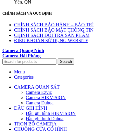
Yên, QN
CHÍNH SÁCH VÀ QUY ĐỊNH
CHÍNH SÁCH BẢO HÀNH – BẢO TRÌ
CHÍNH SÁCH BẢO MẬT THÔNG TIN
CHÍNH SÁCH ĐỔI TRẢ SẢN PHẨM
ĐIỀU KHOẢN SỬ DỤNG WEBSITE
Camera Quảng Ninh
Camera Hải Phòng
Search
Menu
Categories
CAMERA QUAN SÁT
Camera Ezviz
Camera HIKVISION
Camera Dahua
ĐẦU GHI HÌNH
Đầu ghi hình HIKVISION
Đầu ghi hình Dahua
TRỌN BỘ CAMERA
CHUÔNG CỬA CÓ HÌNH