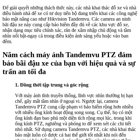
Để giải quyết những thách thức này, các nhà khai thác đỗ xe và nhà
điều hành nhà để xe có tư duy tiến bộ đang triển khai các công nghệ
bảo mật nâng cao như Hikvision Tandemvu. Các camera an ninh
bãi đậu xe này cung cấp bảo hiểm đầy đủ về các khu vực đỗ xe,
nhận dạng mục tiêu chính xác, răn đe xâm nhập chủ động và tầm
nhìn nổi bật-ngay cả trong điều kiện ánh sáng yếu hoặc vào ban
đêm.
Năm cách máy ảnh Tandemvu PTZ đảm
bảo bãi đậu xe của bạn với hiệu quả và sự
trấn an tối đa
1. Đồng thời tập trung và góc rộng
Với máy ảnh tĩnh truyền thống, lĩnh vực nhìn thường bị hạn
chế, gây mất tầm nhìn ở ngoại vi. Ngược lại, camera
Tandemvu PTZ cung cấp phạm vi bảo hiểm rộng hơn nhiều
với nhiều ống kính hoạt động song song. Cụ thể, họ có một
ống kính đạn bao phủ một diện tích rộng mọi lúc, trong khi
ống kính PTZ, nghiêng và phóng to để xem xét các chi tiết
nhỏ nhất. Sử dụng camera Tandemvu PTZ, các nhà khai thác
bảo mật luôn có được cả hai thế giới tốt nhất khi nói đến