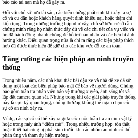
báo cáo tai nạn mà họ đã gây ra.
Đối với chủ sở hữu tài sản, các biến chứng phát sinh khi xảy ra sự
cố và cư dân hoặc khách hàng quyết định khiếu nại, hoặc thậm chí
kiện tụng. Trong những trường hợp như vậy, chủ sở hữu cơ sở cần
chứng minh rằng họ nhận thức đầy đủ về các chi tiết của vụ việc và
họ đã hành động nhanh chóng để hỗ trợ nạn nhân và các bên bị ảnh
hưởng khác. Điều quan trọng nữa là chỉ ra rằng các biện pháp thích
hợp đã được thực hiện để giữ cho các khu vực đỗ xe an toàn.
Tăng cường các biện pháp an ninh truyền
thống
Trong nhiều năm, các nhà khai thác bãi đậu xe và nhà để xe đã sử
dụng một loạt các biện pháp bảo mật để bảo vệ người dùng. Chúng
bao gồm tuần tra nhân viên bảo vệ thường xuyên, ánh sáng tốt và
lắp đặt camera quan sát. Nhưng trong khi các giải pháp truyền thống
này là cực kỳ quan trọng, chúng thường không thể ngăn chặn các
sự cố an ninh xảy ra.
Ví dụ, các sự cố có thể xảy ra giữa các cuộc tuần tra an ninh vật lý
hoặc trong máy ảnh “điểm mù”. Trong nhiều trường hợp, tổn thất
hoặc thiệt hại cũng bị phát sinh trước khi các nhóm an ninh có thể
phản ứng và tham dự hiện trường.