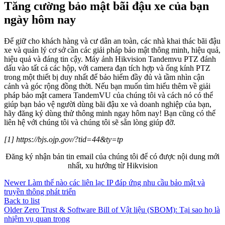
Tăng cường bảo mật bãi đậu xe của bạn
ngày hôm nay
Để giữ cho khách hàng và cư dân an toàn, các nhà khai thác bãi đậu
xe và quản lý cơ sở cần các giải pháp bảo mật thông minh, hiệu quả,
hiệu quả và đáng tin cậy. Máy ảnh Hikvision Tandemvu PTZ đánh
dấu vào tất cả các hộp, với camera đạn tích hợp và ống kính PTZ
trong một thiết bị duy nhất để bảo hiểm đầy đủ và tầm nhìn cận
cảnh và góc rộng đồng thời. Nếu bạn muốn tìm hiểu thêm về giải
pháp bảo mật camera TandemVU của chúng tôi và cách nó có thể
giúp bạn bảo vệ người dùng bãi đậu xe và doanh nghiệp của bạn,
hãy đăng ký dùng thử thông minh ngay hôm nay! Bạn cũng có thể
liên hệ với chúng tôi và chúng tôi sẽ sẵn lòng giúp đỡ.
[1] https://bjs.ojp.gov/?tid=44&ty=tp
Đăng ký nhận bản tin email của chúng tôi để có được nội dung mới
nhất, xu hướng từ Hikvision
Newer
Làm thế nào các liên lạc IP đáp ứng nhu cầu bảo mật và
truyền thông phát triển
Back to list
Older
Zero Trust & Software Bill of Vật liệu (SBOM): Tại sao họ là
nhiệm vụ quan trọng