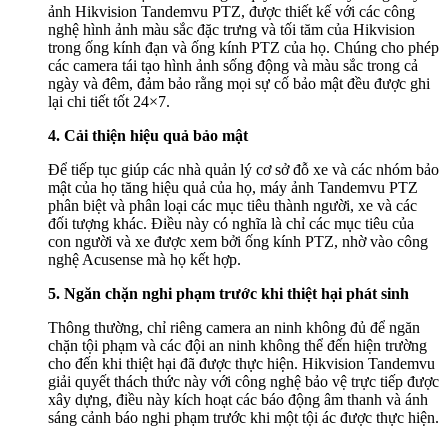
ảnh Hikvision Tandemvu PTZ, được thiết kế với các công
nghệ hình ảnh màu sắc đặc trưng và tối tăm của Hikvision
trong ống kính đạn và ống kính PTZ của họ. Chúng cho phép
các camera tái tạo hình ảnh sống động và màu sắc trong cả
ngày và đêm, đảm bảo rằng mọi sự cố bảo mật đều được ghi
lại chi tiết tốt 24×7.
4. Cải thiện hiệu quả bảo mật
Để tiếp tục giúp các nhà quản lý cơ sở đỗ xe và các nhóm bảo
mật của họ tăng hiệu quả của họ, máy ảnh Tandemvu PTZ
phân biệt và phân loại các mục tiêu thành người, xe và các
đối tượng khác. Điều này có nghĩa là chỉ các mục tiêu của
con người và xe được xem bởi ống kính PTZ, nhờ vào công
nghệ Acusense mà họ kết hợp.
5. Ngăn chặn nghi phạm trước khi thiệt hại phát sinh
Thông thường, chỉ riêng camera an ninh không đủ để ngăn
chặn tội phạm và các đội an ninh không thể đến hiện trường
cho đến khi thiệt hại đã được thực hiện. Hikvision Tandemvu
giải quyết thách thức này với công nghệ bảo vệ trực tiếp được
xây dựng, điều này kích hoạt các báo động âm thanh và ánh
sáng cảnh báo nghi phạm trước khi một tội ác được thực hiện.