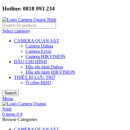
Hotline: 0818 093 234
Select category
CAMERA QUAN SÁT
Camera Dahua
Camera Ezviz
Camera HIKVISION
ĐẦU GHI HÌNH
Đầu ghi hình Dahua
Đầu ghi hình HIKVISION
THIẾT BỊ LƯU TRỮ
Ổ cứng HDD
Search
Menu
0
items
0
₫
Browse Categories
CAMERA QUAN SÁT