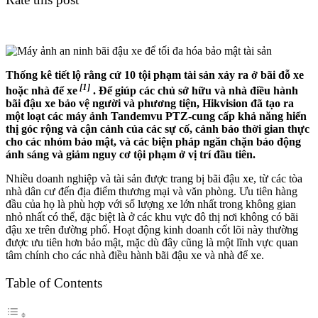
Thống kê tiết lộ rằng cứ 10 tội phạm tài sản xảy ra ở bãi đỗ xe
[1]
hoặc nhà để xe
. Để giúp các chủ sở hữu và nhà điều hành
bãi đậu xe bảo vệ người và phương tiện, Hikvision đã tạo ra
một loạt các máy ảnh Tandemvu PTZ-cung cấp khả năng hiển
thị góc rộng và cận cảnh của các sự cố, cảnh báo thời gian thực
cho các nhóm bảo mật, và các biện pháp ngăn chặn báo động
ánh sáng và giảm nguy cơ tội phạm ở vị trí đầu tiên.
Nhiều doanh nghiệp và tài sản được trang bị bãi đậu xe, từ các tòa
nhà dân cư đến địa điểm thương mại và văn phòng. Ưu tiên hàng
đầu của họ là phù hợp với số lượng xe lớn nhất trong không gian
nhỏ nhất có thể, đặc biệt là ở các khu vực đô thị nơi không có bãi
đậu xe trên đường phố. Hoạt động kinh doanh cốt lõi này thường
được ưu tiên hơn bảo mật, mặc dù đây cũng là một lĩnh vực quan
tâm chính cho các nhà điều hành bãi đậu xe và nhà để xe.
Table of Contents