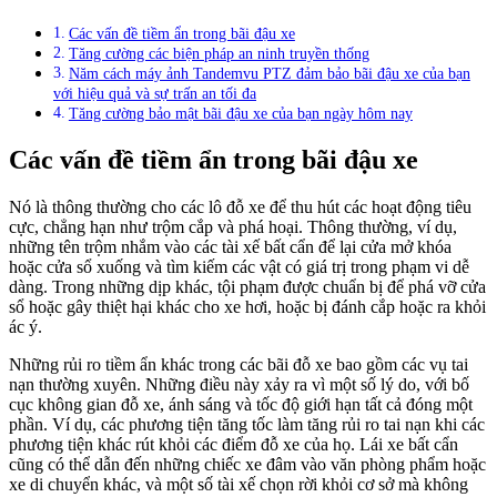
Các vấn đề tiềm ẩn trong bãi đậu xe
Tăng cường các biện pháp an ninh truyền thống
Năm cách máy ảnh Tandemvu PTZ đảm bảo bãi đậu xe của bạn
với hiệu quả và sự trấn an tối đa
Tăng cường bảo mật bãi đậu xe của bạn ngày hôm nay
Các vấn đề tiềm ẩn trong bãi đậu xe
Nó là thông thường cho các lô đỗ xe để thu hút các hoạt động tiêu
cực, chẳng hạn như trộm cắp và phá hoại. Thông thường, ví dụ,
những tên trộm nhắm vào các tài xế bất cẩn để lại cửa mở khóa
hoặc cửa sổ xuống và tìm kiếm các vật có giá trị trong phạm vi dễ
dàng. Trong những dịp khác, tội phạm được chuẩn bị để phá vỡ cửa
sổ hoặc gây thiệt hại khác cho xe hơi, hoặc bị đánh cắp hoặc ra khỏi
ác ý.
Những rủi ro tiềm ẩn khác trong các bãi đỗ xe bao gồm các vụ tai
nạn thường xuyên. Những điều này xảy ra vì một số lý do, với bố
cục không gian đỗ xe, ánh sáng và tốc độ giới hạn tất cả đóng một
phần. Ví dụ, các phương tiện tăng tốc làm tăng rủi ro tai nạn khi các
phương tiện khác rút khỏi các điểm đỗ xe của họ. Lái xe bất cẩn
cũng có thể dẫn đến những chiếc xe đâm vào văn phòng phẩm hoặc
xe di chuyển khác, và một số tài xế chọn rời khỏi cơ sở mà không