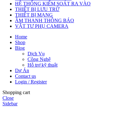
HỆ THỐNG KIỂM SOÁT RA VÀO
THIẾT BỊ LƯU TRỮ
THIẾT BỊ MẠNG
ÂM THANH THÔNG BÁO
VẬT TƯ PHỤ CAMERA
Home
Shop
Blog
Dịch Vụ
Công Nghệ
Hỗ trợ kỹ thuật
Dự Án
Contact us
Login / Register
Shopping cart
Close
Sidebar