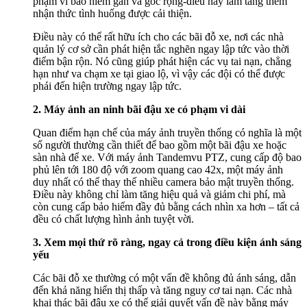
phạm vi bảo hiểm gần và góc rộng-điều này làm tăng thêm
nhận thức tình huống được cải thiện.
Điều này có thể rất hữu ích cho các bãi đỗ xe, nơi các nhà
quản lý cơ sở cần phát hiện tắc nghẽn ngay lập tức vào thời
điểm bận rộn. Nó cũng giúp phát hiện các vụ tai nạn, chẳng
hạn như va chạm xe tại giao lộ, vì vậy các đội có thể được
phái đến hiện trường ngay lập tức.
2. Máy ảnh an ninh bãi đậu xe có phạm vi dài
Quan điểm hạn chế của máy ảnh truyền thống có nghĩa là một
số người thường cần thiết để bao gồm một bãi đậu xe hoặc
sàn nhà để xe. Với máy ảnh Tandemvu PTZ, cung cấp độ bao
phủ lên tới 180 độ với zoom quang cao 42x, một máy ảnh
duy nhất có thể thay thế nhiều camera bảo mật truyền thống.
Điều này không chỉ làm tăng hiệu quả và giảm chi phí, mà
còn cung cấp bảo hiểm đầy đủ bằng cách nhìn xa hơn – tất cả
đều có chất lượng hình ảnh tuyệt vời.
3. Xem mọi thứ rõ ràng, ngay cả trong điều kiện ánh sáng
yếu
Các bãi đỗ xe thường có một vấn đề không đủ ánh sáng, dẫn
đến khả năng hiển thị thấp và tăng nguy cơ tai nạn. Các nhà
khai thác bãi đậu xe có thể giải quyết vấn đề này bằng máy