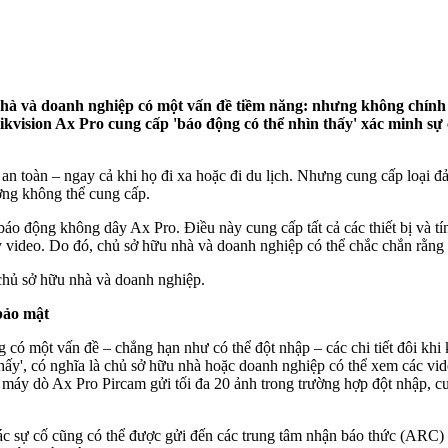
 nhà và doanh nghiệp có một vấn đề tiềm năng: nhưng không chín
ikvision Ax Pro cung cấp 'báo động có thể nhìn thấy' xác minh sự
 an toàn – ngay cả khi họ đi xa hoặc đi du lịch. Nhưng cung cấp loại đ
ờng không thể cung cấp.
 báo động không dây Ax Pro. Điều này cung cấp tất cả các thiết bị và 
video. Do đó, chủ sở hữu nhà và doanh nghiệp có thể chắc chắn rằng tài
chủ sở hữu nhà và doanh nghiệp.
bảo mật
ng có một vấn đề – chẳng hạn như có thể đột nhập – các chi tiết đôi k
ấy', có nghĩa là chủ sở hữu nhà hoặc doanh nghiệp có thể xem các vide
, máy dò Ax Pro Pircam gửi tối đa 20 ảnh trong trường hợp đột nhập, cu
c sự cố cũng có thể được gửi đến các trung tâm nhận báo thức (ARC) 