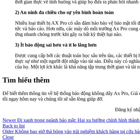
thời gian thực về tình huống và giúp họ đưa ra phản hồi nhanh
2) An ninh đa chiều cho sự yên bình hoàn toàn
Nhiều loại thiết bị AX Pro có sẵn đảm bảo bảo vệ bảo mật tối 
tức và báo cáo. Hơn nữa, các máy dò môi trường Ax Pro cung c
ứng nhanh chóng trước khi gây ra bất kỳ thiệt hại nào.
3) Ít báo động sai hơn và ít lo lắng hơn
Được cung cấp bởi các thuật toán học sâu trên tàu, các thiết 
thực sự như một người đột nhập vào tài sản. Điều này có nghĩa
của họ. Một lợi ích khác là khả năng tập trung thời gian và tà
Tìm hiểu thêm
Để biết thêm thông tin về hệ thống báo động không dây Ax Pro, Giá c
tôi ngay hôm nay và chúng tôi sẽ sẵn lòng giúp đỡ.
Đăng ký nhận
Newer
Đi xanh trong ngành bảo mật: Hai xu hướng chính hình thành
Back to list
Older
Không bao giờ thả bóng vào trải nghiệm khách hàng tại cửa hà
Close