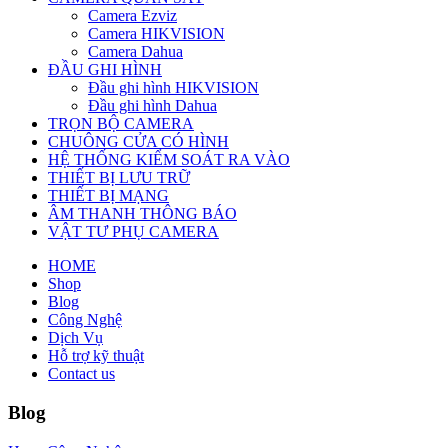
Camera Ezviz
Camera HIKVISION
Camera Dahua
ĐẦU GHI HÌNH
Đầu ghi hình HIKVISION
Đầu ghi hình Dahua
TRỌN BỘ CAMERA
CHUÔNG CỬA CÓ HÌNH
HỆ THỐNG KIỂM SOÁT RA VÀO
THIẾT BỊ LƯU TRỮ
THIẾT BỊ MẠNG
ÂM THANH THÔNG BÁO
VẬT TƯ PHỤ CAMERA
HOME
Shop
Blog
Công Nghệ
Dịch Vụ
Hỗ trợ kỹ thuật
Contact us
Blog