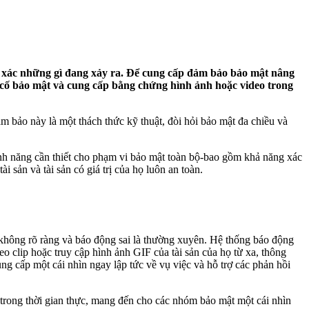
h xác những gì đang xảy ra. Để cung cấp đảm bảo bảo mật nâng
 cố bảo mật và cung cấp bằng chứng hình ảnh hoặc video trong
ảm bảo này là một thách thức kỹ thuật, đòi hỏi bảo mật đa chiều và
tính năng cần thiết cho phạm vi bảo mật toàn bộ-bao gồm khả năng xác
 sản và tài sản có giá trị của họ luôn an toàn.
hi không rõ ràng và báo động sai là thường xuyên. Hệ thống báo động
o clip hoặc truy cập hình ảnh GIF của tài sản của họ từ xa, thông
ng cấp một cái nhìn ngay lập tức về vụ việc và hỗ trợ các phản hồi
trong thời gian thực, mang đến cho các nhóm bảo mật một cái nhìn