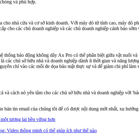
 chóng và phù hợp.
đa cho nhà cửa và cơ sở kinh doanh. Với máy dò từ tính cao, máy dò p
ấp cho các chủ doanh nghiệp và các chủ doanh nghiệp cảnh báo sớm về 
bị hệ thống báo động không dây Ax Pro có thể phân biệt giữa vật nuôi v
 là các chủ sở hữu nhà và doanh nghiệp dành ít thời gian và năng lượng
i nguyên chỉ vào các mối đe dọa bảo mật thực sự và để giảm chi phí làm
ả và cách nó yên tâm cho các chủ sở hữu nhà và doanh nghiệp với 'báo 
 bản tin email của chúng tôi để có được nội dung mới nhất, xu hướng
 một tương lai bền vững hơn
ng: Video thông minh có thể giúp ích như thế nào