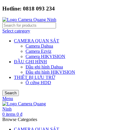
Hotline: 0818 093 234
Select category
CAMERA QUAN SÁT
Camera Dahua
Camera Ezviz
Camera HIKVISION
ĐẦU GHI HÌNH
Đầu ghi hình Dahua
Đầu ghi hình HIKVISION
THIẾT BỊ LƯU TRỮ
Ổ cứng HDD
Search
Menu
0
items
0
₫
Browse Categories
CAMERA QUAN SÁT