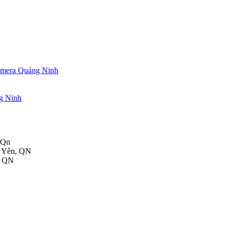
 Camera Quảng Ninh
ng Ninh
 Qn
g Yên, QN
, QN