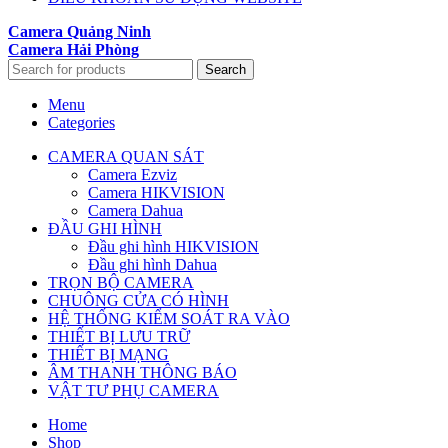
Camera Quảng Ninh
Camera Hải Phòng
Search
Menu
Categories
CAMERA QUAN SÁT
Camera Ezviz
Camera HIKVISION
Camera Dahua
ĐẦU GHI HÌNH
Đầu ghi hình HIKVISION
Đầu ghi hình Dahua
TRỌN BỘ CAMERA
CHUÔNG CỬA CÓ HÌNH
HỆ THỐNG KIỂM SOÁT RA VÀO
THIẾT BỊ LƯU TRỮ
THIẾT BỊ MẠNG
ÂM THANH THÔNG BÁO
VẬT TƯ PHỤ CAMERA
Home
Shop