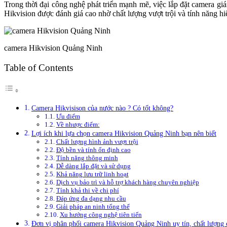
Trong thời đại công nghệ phát triển mạnh mẽ, việc lắp đặt camera giá
Hikvision được đánh giá cao nhờ chất lượng vượt trội và tính năng h
camera Hikvision Quảng Ninh
Table of Contents
Camera Hikvisison của nước nào ? Có tốt không?
Ưu điểm
Về nhược điểm:
Lợi ích khi lựa chọn camera Hikvision Quảng Ninh bạn nên biết
Chất lượng hình ảnh vượt trội
Độ bền và tính ổn định cao
Tính năng thông minh
Dễ dàng lắp đặt và sử dụng
Khả năng lưu trữ linh hoạt
Dịch vụ bảo trì và hỗ trợ khách hàng chuyên nghiệp
Tính khả thi về chi phí
Đáp ứng đa dạng nhu cầu
Giải pháp an ninh tổng thể
Xu hướng công nghệ tiên tiến
Đơn vị phân phối camera Hikvision Quảng Ninh uy tín, chất lượng 