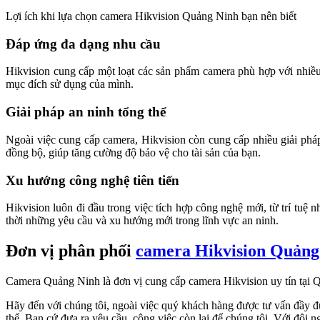
Lợi ích khi lựa chọn camera Hikvision Quảng Ninh bạn nên biết
Đáp ứng đa dạng nhu cầu
Hikvision cung cấp một loạt các sản phẩm camera phù hợp với nhiề
mục đích sử dụng của mình.
Giải pháp an ninh tổng thể
Ngoài việc cung cấp camera, Hikvision còn cung cấp nhiều giải pháp
đồng bộ, giúp tăng cường độ bảo vệ cho tài sản của bạn.
Xu hướng công nghệ tiên tiến
Hikvision luôn đi đầu trong việc tích hợp công nghệ mới, từ trí tuệ
thời những yêu cầu và xu hướng mới trong lĩnh vực an ninh.
Đơn vị phân phối
camera Hikvision Quảng
Camera Quảng Ninh là đơn vị cung cấp camera Hikvision uy tín tại Q
Hãy đến với chúng tôi, ngoài việc quý khách hàng được tư vấn đầy đ
thể. Bạn cứ đưa ra yêu cầu, công việc còn lại để chúng tôi. Với đội