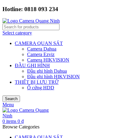
Hotline: 0818 093 234
Select category
CAMERA QUAN SÁT
Camera Dahua
Camera Ezviz
Camera HIKVISION
ĐẦU GHI HÌNH
Đầu ghi hình Dahua
Đầu ghi hình HIKVISION
THIẾT BỊ LƯU TRỮ
Ổ cứng HDD
Search
Menu
0
items
0
₫
Browse Categories
CAMERA QUAN SÁT