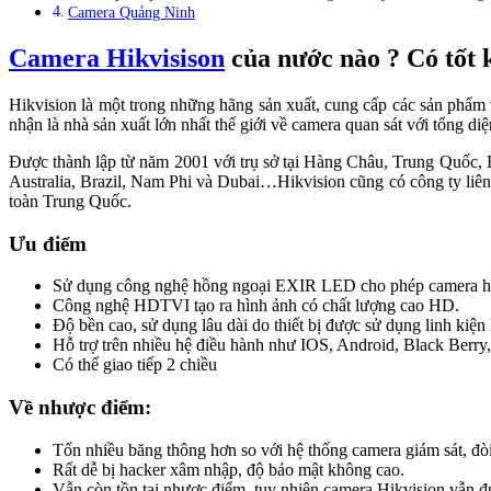
Camera Quảng Ninh
Camera Hikvisison
của nước nào ? Có tốt
Hikvision là một trong những hãng sản xuất, cung cấp các sản phẩm và
nhận là nhà sản xuất lớn nhất thế giới về camera quan sát với tổng diệ
Được thành lập từ năm 2001 với trụ sở tại Hàng Châu, Trung Quốc, H
Australia, Brazil, Nam Phi và Dubai…Hikvision cũng có công ty liên
toàn Trung Quốc.
Ưu điểm
Sử dụng công nghệ hồng ngoại EXIR LED cho phép camera hoạt đ
Công nghệ HDTVI tạo ra hình ảnh có chất lượng cao HD.
Độ bền cao, sử dụng lâu dài do thiết bị được sử dụng linh kiện 
Hỗ trợ trên nhiều hệ điều hành như IOS, Android, Black Ber
Có thể giao tiếp 2 chiều
Về nhược điểm:
Tốn nhiều băng thông hơn so với hệ thống camera giám sát, đòi
Rất dễ bị hacker xâm nhập, độ bảo mật không cao.
Vẫn còn tồn tại nhược điểm, tuy nhiên camera Hikvision vẫn đ