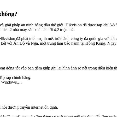
 không?
 giải pháp an ninh hàng đầu thế giới. Hikvision đã được tạp chí A&S, t
n tích 2 nhà máy sản xuất lên tới 4,2 triệu m2.
ikvision đã phát triển mạnh mẽ, trở thành công ty đa quốc gia với 25 
 kết với Ấn Độ và Nga, một trung tâm bảo hành tại Hồng Kong. Ngay t
ộng tốt vào ban đêm giúp ghi lại hình ảnh rõ nét trong điều kiện th
lắp ráp chính hãng.
ry, Windows,…
 hỏi đường truyền internet ổn định.
ược đánh giá cao và xứng đáng có mặt trong mỗi gia đình để từng ngày