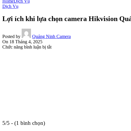
Home
Dịch Vụ
Dịch Vụ
Lợi ích khi lựa chọn camera Hikvision Qu
Posted by
Quảng Ninh Camera
On 18 Tháng 4, 2025
ở
Chức năng bình luận bị tắt
Lợi
ích
khi
lựa
chọn
camera
Hikvision
Quảng
Ninh
bạn
nên
biết
5/5 - (1 bình chọn)