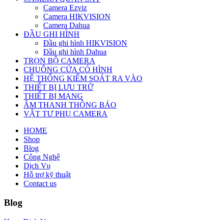
Camera Ezviz
Camera HIKVISION
Camera Dahua
ĐẦU GHI HÌNH
Đầu ghi hình HIKVISION
Đầu ghi hình Dahua
TRỌN BỘ CAMERA
CHUÔNG CỬA CÓ HÌNH
HỆ THỐNG KIỂM SOÁT RA VÀO
THIẾT BỊ LƯU TRỮ
THIẾT BỊ MẠNG
ÂM THANH THÔNG BÁO
VẬT TƯ PHỤ CAMERA
HOME
Shop
Blog
Công Nghệ
Dịch Vụ
Hỗ trợ kỹ thuật
Contact us
Blog