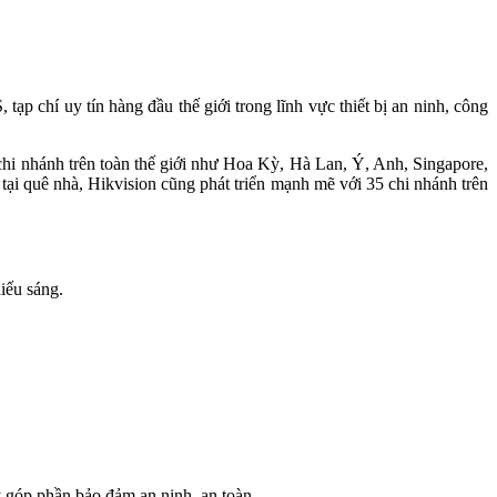
ạp chí uy tín hàng đầu thế giới trong lĩnh vực thiết bị an ninh, công
chi nhánh trên toàn thế giới như Hoa Kỳ, Hà Lan, Ý, Anh, Singapore,
ại quê nhà, Hikvision cũng phát triển mạnh mẽ với 35 chi nhánh trên
iếu sáng.
 góp phần bảo đảm an ninh, an toàn.