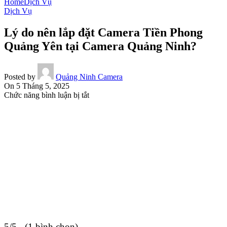
Home
Dịch Vụ
Dịch Vụ
Lý do nên lắp đặt Camera Tiền Phong
Quảng Yên tại Camera Quảng Ninh?
Posted by
Quảng Ninh Camera
On 5 Tháng 5, 2025
ở
Chức năng bình luận bị tắt
Lý
do
nên
lắp
đặt
Camera
Tiền
Phong
Quảng
Yên
tại
Camera
Quảng
Ninh?
5/5 - (1 bình chọn)