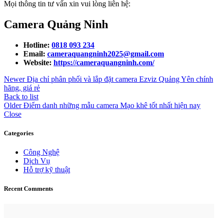
Mọi thông tin tư vấn xin vui lòng liên hệ:
Camera Quảng Ninh
Hotline:
0818 093 234
Email:
cameraquangninh2025@gmail.com
Website:
https://cameraquangninh.com/
Newer
Địa chỉ phân phối và lắp đặt camera Ezviz Quảng Yên chính
hãng, giá rẻ
Back to list
Older
Điểm danh những mẫu camera Mạo khê tốt nhất hiện nay
Close
Categories
Công Nghệ
Dịch Vụ
Hỗ trợ kỹ thuật
Recent Comments