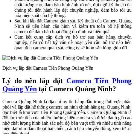
chất lượng cao, đảm bảo hình ảnh rõ nét, đội ngũ kỹ thuật của
chúng tôi tiến hành lắp đặt chuyên nghiệp, đảm bảo tối ưu
hóa hiệu suất của hệ thống.
Sau khi lắp đặt Camera giám sát, Kỹ thuật của Camera Quảng
Ninh sẽ tiến hành cấu hình và kiểm tra toàn bộ hệ thống
camera để đảm bảo hoạt động ổn định và hiệu quả.
Cam kết cung cấp dịch vụ hỗ trợ sau bán hàng chuyên
nghiệp, nếu có bất kỳ vấn đề hoặc yêu cầu hỗ trợ nào liên
quan đến camera quan sát, công ty sẽ luôn sẵn lòng giúp đỡ.
Dịch vụ lắp đặt Camera Tiền Phong Quảng Yên
Lý do nên lắp đặt
Camera Tiền Phong
Quảng Yên
tại Camera Quảng Ninh?
Camera Quảng Ninh là địa chỉ uy tín hàng đầu trong lĩnh vực phân
phối và lắp đặt hệ thống camera an ninh chính hãng tại Quảng Ninh,
đặc biệt là khu vực Tiền Phong Quảng Yên. Camera Quảng Ninh là
đối tác trực tiếp của nhiều thương hiệu camera và được đánh giá cao
nhờ chất lượng hình ảnh sắc nét, độ bền vượt trội và nhiều tính năng
hiện đại như đàm thoại hai chiều, cảnh báo chuyển động, xem từ xa
qua điện thoại.