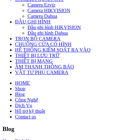
Camera Ezviz
Camera HIKVISION
Camera Dahua
ĐẦU GHI HÌNH
Đầu ghi hình HIKVISION
Đầu ghi hình Dahua
TRỌN BỘ CAMERA
CHUÔNG CỬA CÓ HÌNH
HỆ THỐNG KIỂM SOÁT RA VÀO
THIẾT BỊ LƯU TRỮ
THIẾT BỊ MẠNG
ÂM THANH THÔNG BÁO
VẬT TƯ PHỤ CAMERA
HOME
Shop
Blog
Công Nghệ
Dịch Vụ
Hỗ trợ kỹ thuật
Contact us
Blog