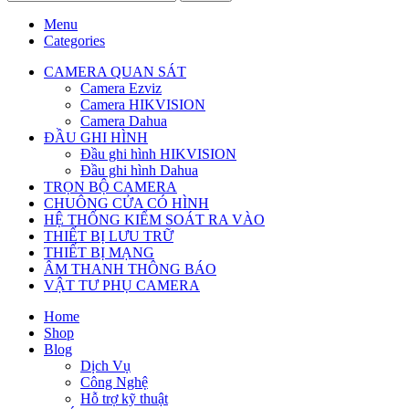
Menu
Categories
CAMERA QUAN SÁT
Camera Ezviz
Camera HIKVISION
Camera Dahua
ĐẦU GHI HÌNH
Đầu ghi hình HIKVISION
Đầu ghi hình Dahua
TRỌN BỘ CAMERA
CHUÔNG CỬA CÓ HÌNH
HỆ THỐNG KIỂM SOÁT RA VÀO
THIẾT BỊ LƯU TRỮ
THIẾT BỊ MẠNG
ÂM THANH THÔNG BÁO
VẬT TƯ PHỤ CAMERA
Home
Shop
Blog
Dịch Vụ
Công Nghệ
Hỗ trợ kỹ thuật