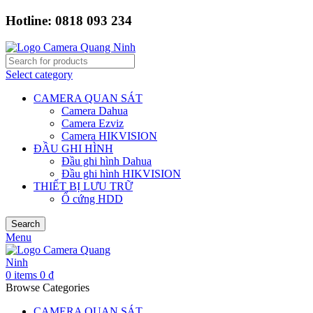
Hotline: 0818 093 234
Select category
CAMERA QUAN SÁT
Camera Dahua
Camera Ezviz
Camera HIKVISION
ĐẦU GHI HÌNH
Đầu ghi hình Dahua
Đầu ghi hình HIKVISION
THIẾT BỊ LƯU TRỮ
Ổ cứng HDD
Search
Menu
0
items
0
₫
Browse Categories
CAMERA QUAN SÁT