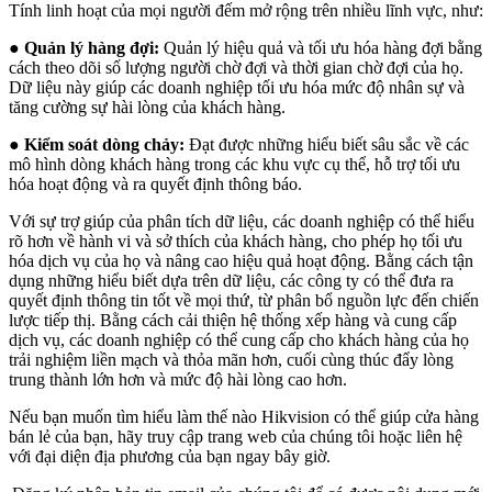
Tính linh hoạt của mọi người đếm mở rộng trên nhiều lĩnh vực, như:
●
Quản lý hàng đợi:
Quản lý hiệu quả và tối ưu hóa hàng đợi bằng
cách theo dõi số lượng người chờ đợi và thời gian chờ đợi của họ.
Dữ liệu này giúp các doanh nghiệp tối ưu hóa mức độ nhân sự và
tăng cường sự hài lòng của khách hàng.
●
Kiểm soát dòng chảy:
Đạt được những hiểu biết sâu sắc về các
mô hình dòng khách hàng trong các khu vực cụ thể, hỗ trợ tối ưu
hóa hoạt động và ra quyết định thông báo.
Với sự trợ giúp của phân tích dữ liệu, các doanh nghiệp có thể hiểu
rõ hơn về hành vi và sở thích của khách hàng, cho phép họ tối ưu
hóa dịch vụ của họ và nâng cao hiệu quả hoạt động. Bằng cách tận
dụng những hiểu biết dựa trên dữ liệu, các công ty có thể đưa ra
quyết định thông tin tốt về mọi thứ, từ phân bổ nguồn lực đến chiến
lược tiếp thị. Bằng cách cải thiện hệ thống xếp hàng và cung cấp
dịch vụ, các doanh nghiệp có thể cung cấp cho khách hàng của họ
trải nghiệm liền mạch và thỏa mãn hơn, cuối cùng thúc đẩy lòng
trung thành lớn hơn và mức độ hài lòng cao hơn.
Nếu bạn muốn tìm hiểu làm thế nào Hikvision có thể giúp cửa hàng
bán lẻ của bạn, hãy truy cập trang web của chúng tôi hoặc liên hệ
với đại diện địa phương của bạn ngay bây giờ.