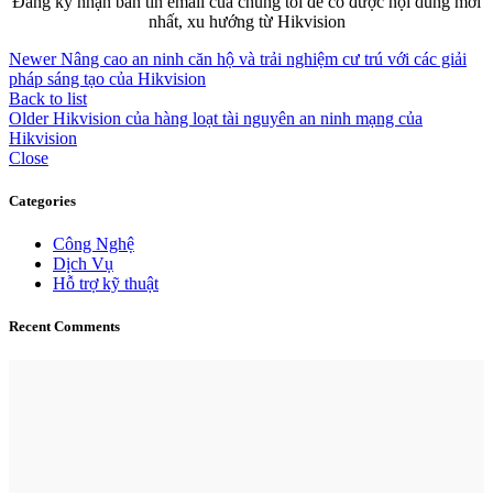
Đăng ký nhận bản tin email của chúng tôi để có được nội dung mới
nhất, xu hướng từ Hikvision
Newer
Nâng cao an ninh căn hộ và trải nghiệm cư trú với các giải
pháp sáng tạo của Hikvision
Back to list
Older
Hikvision của hàng loạt tài nguyên an ninh mạng của
Hikvision
Close
Categories
Công Nghệ
Dịch Vụ
Hỗ trợ kỹ thuật
Recent Comments