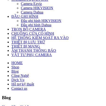
Camera Ezviz
Camera HIKVISION
Camera Dahua
ĐẦU GHI HÌNH
Đầu ghi hình HIKVISION
Đầu ghi hình Dahua
TRỌN BỘ CAMERA
CHUÔNG CỬA CÓ HÌNH
HỆ THỐNG KIỂM SOÁT RA VÀO
THIẾT BỊ LƯU TRỮ
THIẾT BỊ MẠNG
ÂM THANH THÔNG BÁO
VẬT TƯ PHỤ CAMERA
HOME
Shop
Blog
Công Nghệ
Dịch Vụ
Hỗ trợ kỹ thuật
Contact us
Blog