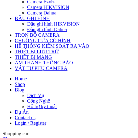
Camera Ezviz
Camera HIKVISION
Camera Dahua
ĐẦU GHI HÌNH
Đầu ghi hình HIKVISION
Đầu ghi hình Dahua
TRỌN BỘ CAMERA
CHUÔNG CỬA CÓ HÌNH
HỆ THỐNG KIỂM SOÁT RA VÀO
THIẾT BỊ LƯU TRỮ
THIẾT BỊ MẠNG
ÂM THANH THÔNG BÁO
VẬT TƯ PHỤ CAMERA
Home
Shop
Blog
Dịch Vụ
Công Nghệ
Hỗ trợ kỹ thuật
Dự Án
Contact us
Login / Register
Shopping cart