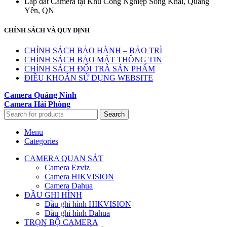
Lắp đăt Camera tại Khu Công Nghiệp Sông Khai, Quảng
Yên, QN
CHÍNH SÁCH VÀ QUY ĐỊNH
CHÍNH SÁCH BẢO HÀNH – BẢO TRÌ
CHÍNH SÁCH BẢO MẬT THÔNG TIN
CHÍNH SÁCH ĐỔI TRẢ SẢN PHẨM
ĐIỀU KHOẢN SỬ DỤNG WEBSITE
Camera Quảng Ninh
Camera Hải Phòng
Search
Menu
Categories
CAMERA QUAN SÁT
Camera Ezviz
Camera HIKVISION
Camera Dahua
ĐẦU GHI HÌNH
Đầu ghi hình HIKVISION
Đầu ghi hình Dahua
TRỌN BỘ CAMERA