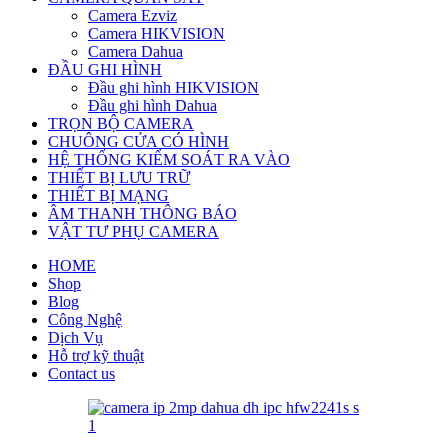
Camera Ezviz
Camera HIKVISION
Camera Dahua
ĐẦU GHI HÌNH
Đầu ghi hình HIKVISION
Đầu ghi hình Dahua
TRỌN BỘ CAMERA
CHUÔNG CỬA CÓ HÌNH
HỆ THỐNG KIỂM SOÁT RA VÀO
THIẾT BỊ LƯU TRỮ
THIẾT BỊ MẠNG
ÂM THANH THÔNG BÁO
VẬT TƯ PHỤ CAMERA
HOME
Shop
Blog
Công Nghệ
Dịch Vụ
Hỗ trợ kỹ thuật
Contact us