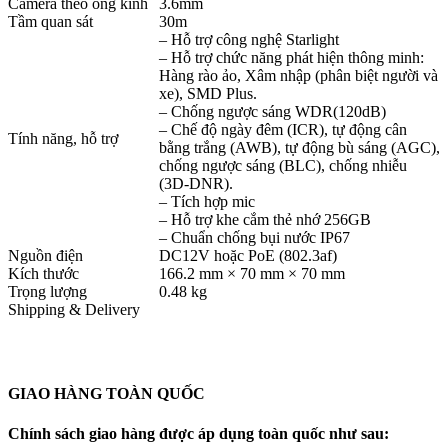
Camera theo ống kính
3.6mm
Tầm quan sát
30m
– Hỗ trợ công nghệ Starlight
– Hỗ trợ chức năng phát hiện thông minh:
Hàng rào ảo, Xâm nhập (phân biệt người và
xe), SMD Plus.
– Chống ngược sáng WDR(120dB)
– Chế độ ngày đêm (ICR), tự động cân
Tính năng, hỗ trợ
bằng trắng (AWB), tự động bù sáng (AGC),
chống ngược sáng (BLC), chống nhiễu
(3D-DNR).
– Tích hợp mic
– Hỗ trợ khe cắm thẻ nhớ 256GB
– Chuẩn chống bụi nước IP67
Nguồn điện
DC12V hoặc PoE (802.3af)
Kích thước
166.2 mm × 70 mm × 70 mm
Trọng lượng
0.48 kg
Shipping & Delivery
GIAO HÀNG TOÀN QUỐC
Chính sách giao hàng được áp dụng toàn quốc như sau: