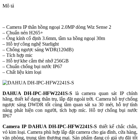
Mô tả
– Camera IP thân hồng ngoại 2.0MP dòng Wiz Sense 2
– Chuẩn nén H265+
– Ống kính cố định 3.6mm, tầm xa hồng ngoại 30m
– Hỗ trợ công nghệ Starlight
– Chống ngược sáng WDR(120dB)
– Tích hợp mic
– Hỗ trợ khe cắm thẻ nhớ 256GB
– Chuẩn chống bụi nước IP67
– Chất liệu kim loại
DAHUA DH-IPC-HFW2241S-S
là camera quan sát IP chính
hãng, thiết kế dạng thân trụ, lắp đặt ngoài trời. Camera hỗ trợ chống
ngược sáng DWDR tốt cùng tầm quan sát xa 30 mét, hỗ trợ tính
năng phát hiện con người, tích hợp míc. Hỗ trợ chống bụi nước
IP67
Camera IP DAHUA DH-IPC-HFW2241S-S
thiết kế chắc chắn,
vỏ kim loại. Camera phù hợp lắp đặt camera cho gia đình, cửa hàng,
văn phòng, trung tâm thương mại. Sản phẩm đang có giá ưu đãi tốt