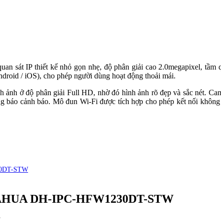
an sát IP thiết kế nhỏ gọn nhẹ, độ phân giải cao 2.0megapixel, tầm
ndroid / iOS), cho phép người dùng hoạt động thoải mái.
nh ảnh ở độ phân giải Full HD, nhờ đó hình ảnh rõ đẹp và sắc nét. C
g báo cảnh báo. Mô đun Wi-Fi được tích hợp cho phép kết nối không 
230DT-STW
P DAHUA DH-IPC-HFW1230DT-STW
.