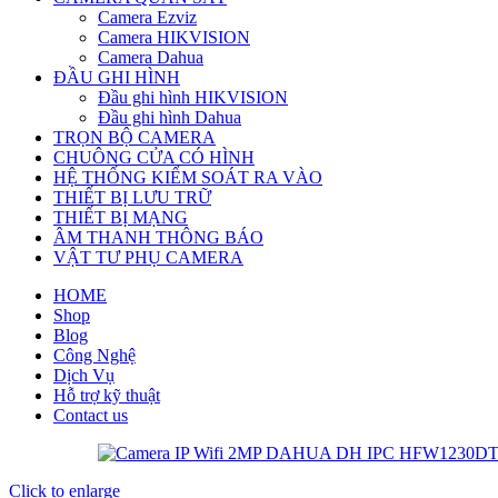
Camera Ezviz
Camera HIKVISION
Camera Dahua
ĐẦU GHI HÌNH
Đầu ghi hình HIKVISION
Đầu ghi hình Dahua
TRỌN BỘ CAMERA
CHUÔNG CỬA CÓ HÌNH
HỆ THỐNG KIỂM SOÁT RA VÀO
THIẾT BỊ LƯU TRỮ
THIẾT BỊ MẠNG
ÂM THANH THÔNG BÁO
VẬT TƯ PHỤ CAMERA
HOME
Shop
Blog
Công Nghệ
Dịch Vụ
Hỗ trợ kỹ thuật
Contact us
Click to enlarge