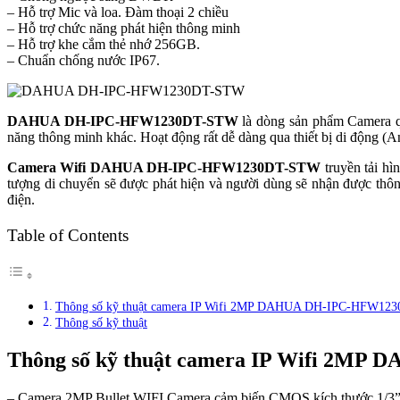
– Hỗ trợ Mic và loa. Đàm thoại 2 chiều
– Hỗ trợ chức năng phát hiện thông minh
– Hỗ trợ khe cắm thẻ nhớ 256GB.
– Chuẩn chống nước IP67.
DAHUA DH-IPC-HFW1230DT-STW
là dòng sản phẩm Camera qu
năng thông minh khác. Hoạt động rất dễ dàng qua thiết bị di động (A
Camera Wifi DAHUA DH-IPC-HFW1230DT-STW
truyền tải hì
tượng di chuyển sẽ được phát hiện và người dùng sẽ nhận được thôn
điện.
Table of Contents
Thông số kỹ thuật camera IP Wifi 2MP DAHUA DH-IPC-HFW1
Thông số kỹ thuật
Thông số kỹ thuật camera IP Wifi 2M
– Camera 2MP Bullet WIFI Camera cảm biến CMOS kích thước 1/3”