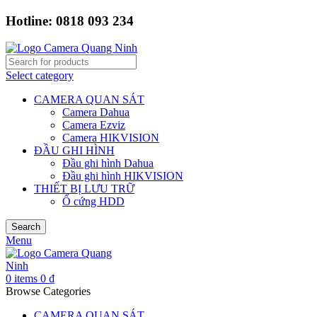
Hotline: 0818 093 234
Select category
CAMERA QUAN SÁT
Camera Dahua
Camera Ezviz
Camera HIKVISION
ĐẦU GHI HÌNH
Đầu ghi hình Dahua
Đầu ghi hình HIKVISION
THIẾT BỊ LƯU TRỮ
Ổ cứng HDD
Search
Menu
0
items
0
₫
Browse Categories
CAMERA QUAN SÁT