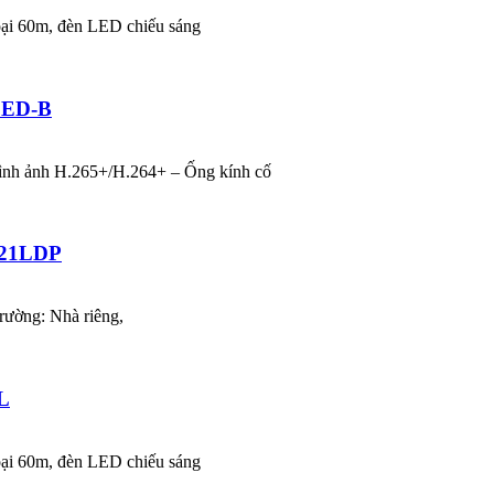
oại 60m, đèn LED chiếu sáng
LED-B
ình ảnh H.265+/H.264+ – Ống kính cố
121LDP
trường: Nhà riêng,
L
oại 60m, đèn LED chiếu sáng