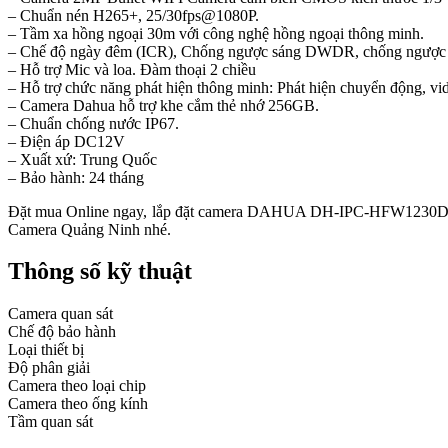
– Chuẩn nén H265+, 25/30fps@1080P.
– Tầm xa hồng ngoại 30m với công nghệ hồng ngoại thông minh.
– Chế độ ngày đêm (ICR), Chống ngược sáng DWDR, chống ngược
– Hỗ trợ Mic và loa. Đàm thoại 2 chiều
– Hỗ trợ chức năng phát hiện thông minh: Phát hiện chuyển động, video
– Camera Dahua hỗ trợ khe cắm thẻ nhớ 256GB.
– Chuẩn chống nước IP67.
– Điện áp DC12V
– Xuất xứ: Trung Quốc
– Bảo hành: 24 tháng
Đặt mua Online ngay, lắp đặt camera DAHUA DH-IPC-HFW1230DT-ST
Camera Quảng Ninh nhé.
Thông số kỹ thuật
Camera quan sát
Chế độ bảo hành
Loại thiết bị
Độ phân giải
Camera theo loại chip
Camera theo ống kính
Tầm quan sát