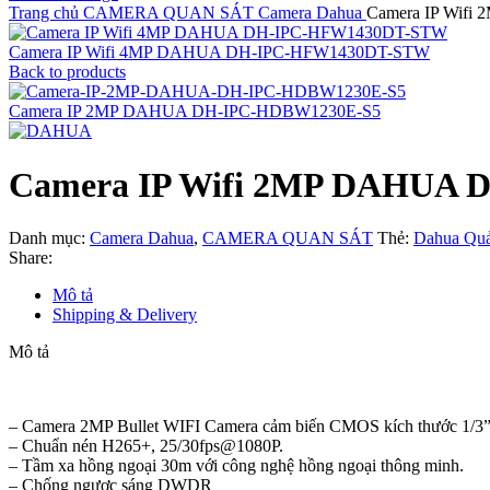
Trang chủ
CAMERA QUAN SÁT
Camera Dahua
Camera IP Wif
Camera IP Wifi 4MP DAHUA DH-IPC-HFW1430DT-STW
Back to products
Camera IP 2MP DAHUA DH-IPC-HDBW1230E-S5
Camera IP Wifi 2MP DAHUA
Danh mục:
Camera Dahua
,
CAMERA QUAN SÁT
Thẻ:
Dahua Qu
Share:
Mô tả
Shipping & Delivery
Mô tả
– Camera 2MP Bullet WIFI Camera cảm biến CMOS kích thước 1/3”
– Chuẩn nén H265+, 25/30fps@1080P.
– Tầm xa hồng ngoại 30m với công nghệ hồng ngoại thông minh.
– Chống ngược sáng DWDR