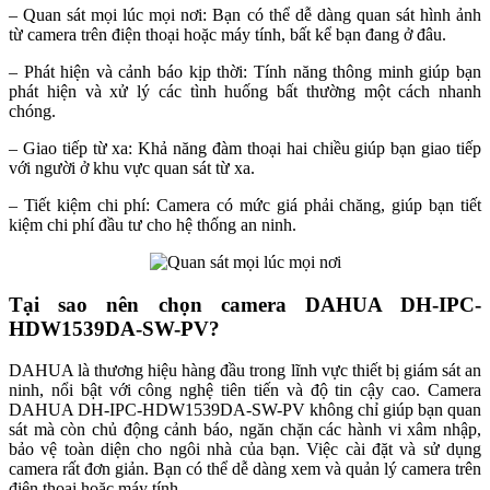
– Quan sát mọi lúc mọi nơi: Bạn có thể dễ dàng quan sát hình ảnh
từ camera trên điện thoại hoặc máy tính, bất kể bạn đang ở đâu.
– Phát hiện và cảnh báo kịp thời: Tính năng thông minh giúp bạn
phát hiện và xử lý các tình huống bất thường một cách nhanh
chóng.
– Giao tiếp từ xa: Khả năng đàm thoại hai chiều giúp bạn giao tiếp
với người ở khu vực quan sát từ xa.
– Tiết kiệm chi phí: Camera có mức giá phải chăng, giúp bạn tiết
kiệm chi phí đầu tư cho hệ thống an ninh.
Tại sao nên chọn camera DAHUA DH-IPC-
HDW1539DA-SW-PV?
DAHUA là thương hiệu hàng đầu trong lĩnh vực thiết bị giám sát an
ninh, nổi bật với công nghệ tiên tiến và độ tin cậy cao. Camera
DAHUA DH-IPC-HDW1539DA-SW-PV không chỉ giúp bạn quan
sát mà còn chủ động cảnh báo, ngăn chặn các hành vi xâm nhập,
bảo vệ toàn diện cho ngôi nhà của bạn. Việc cài đặt và sử dụng
camera rất đơn giản. Bạn có thể dễ dàng xem và quản lý camera trên
điện thoại hoặc máy tính.