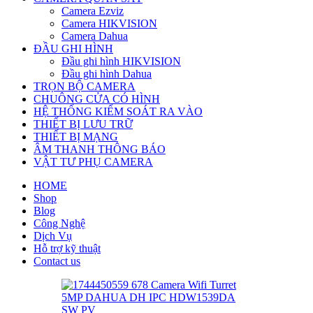
Camera Ezviz
Camera HIKVISION
Camera Dahua
ĐẦU GHI HÌNH
Đầu ghi hình HIKVISION
Đầu ghi hình Dahua
TRỌN BỘ CAMERA
CHUÔNG CỬA CÓ HÌNH
HỆ THỐNG KIỂM SOÁT RA VÀO
THIẾT BỊ LƯU TRỮ
THIẾT BỊ MẠNG
ÂM THANH THÔNG BÁO
VẬT TƯ PHỤ CAMERA
HOME
Shop
Blog
Công Nghệ
Dịch Vụ
Hỗ trợ kỹ thuật
Contact us