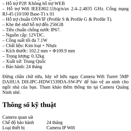
– Hỗ trợ P2P. Không hỗ trợ WEB
– Hỗ trợ Wifi IEEE802.11b/g/n/ax 2.4–2.4835 GHz. Cổng mạng
RJ-45 (10/100 Base-T) x 01
– Hỗ trợ chuẩn ONVIF (Profile S & Profile G & Profile T).
– Khe thẻ nhớ hỗ trợ đến 256GB
– Tiêu chuẩn chống nước IP67.
– Nguồn cấp: 12VDC.
– Công suất tối đa 7.1W
– Chất liệu: Kim loại + Nhựa
– Kích thước: 102.2 mm × Φ109.9 mm
– Trọng lượng: 0.32kg
– Xuất xứ: Trung Quốc
– Bảo hành: 24 tháng
Đừng chần chừ nữa, hãy sở hữu ngay Camera Wifi Turret 5MP
DAHUA DH-IPC-HDW1539DA-SW-PV để bảo vệ an ninh cho
ngôi nhà của bạn. Tham khảo thêm thông tin tại Camera Quảng
Ninh nhé.
Thông số kỹ thuật
Camera quan sát
Chế độ bảo hành
24 tháng
Loại thiết bị
Camera IP Wifi