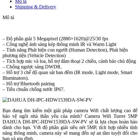
Mô tả
Shipping & Delivery
Mô tả
– Độ phân giải 5 Megapixel (2880×1620)@25/30 fps
– Công nghệ ánh sáng kép thông minh IR và Warm Light
– Tính năng Phát hiện con người (Human Detection), Phát hiện
phương tiện (Vehicle Detection)
– Tích hợp mic và loa, hỗ trợ đàm thoại 2 chiều, cảnh báo chủ động
– Chống ngược sáng DWDR.
– Hỗ trợ 3 chế độ quan sát ban đêm (IR mode, Light mode, Smart
Illuminators).
– Hỗ trợ Bluetooth pairing
– Tiêu chuẩn chống nước IP67.
Bạn đang tìm kiếm một giải pháp camera Wifi chất lượng cao để
bảo vệ ngôi nhà thân yêu của mình? Camera Wifi Turret 5MP
DAHUA DH-IPC-HDW1539DA-SW-PV sẽ là lựa chọn hoàn hảo
dành cho bạn. Với độ phân giải siêu nét 5MP, tích hợp nhiều tính
năng thông minh, camera này sẽ mang đến sự an tâm tuyệt đối cho
bạn và gia đình.