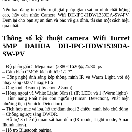
Nếu bạn đang tìm kiếm một giải pháp giám sát an ninh chất lượng
cao, hãy cân nhắc Camera Wifi DH-IPC-HDW1339DA-SW-PV.
Đem lại cho bạn sự an tâm và bảo vệ gia đình, tài sản một cách hiệu
quả nhất.
Thông số kỹ thuật camera Wifi Turret
5MP DAHUA DH-IPC-HDW1539DA-
SW-PV
– Độ phân giải 5 Megapixel (2880×1620)@25/30 fps
– Cảm biến CMOS kích thước 1/2.7″
– Công nghệ ánh sáng kép thông minh IR và Warm Light, với độ
nhạy sáng 0.007
lux@F1.6
– Ống kính 3.6mm (tùy chọn 2.8mm)
– Hồng ngoại và White Light: 30m (1 (IR LED) và 1 (Warm light))
– Tính năng Phát hiện con người (Human Detection), Phát hiện
phương tiện (Vehicle Detection)
– Tích hợp mic và loa, hỗ trợ đàm thoại 2 chiều, cảnh báo chủ động
– Chống ngược sáng DWDR.
– Hỗ trợ 3 chế độ quan sát ban đêm (IR mode, Light mode, Smart
Illuminators).
– Hỗ trợ Bluetooth pairing