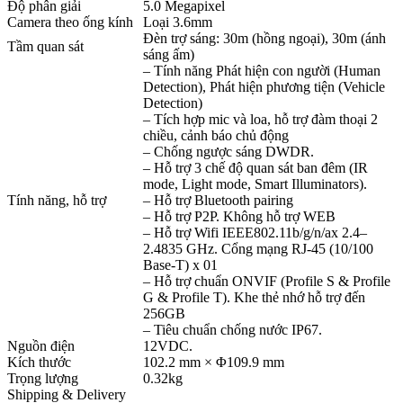
Độ phân giải
5.0 Megapixel
Camera theo ống kính
Loại 3.6mm
Đèn trợ sáng: 30m (hồng ngoại), 30m (ánh
Tầm quan sát
sáng ấm)
– Tính năng Phát hiện con người (Human
Detection), Phát hiện phương tiện (Vehicle
Detection)
– Tích hợp mic và loa, hỗ trợ đàm thoại 2
chiều, cảnh báo chủ động
– Chống ngược sáng DWDR.
– Hỗ trợ 3 chế độ quan sát ban đêm (IR
mode, Light mode, Smart Illuminators).
Tính năng, hỗ trợ
– Hỗ trợ Bluetooth pairing
– Hỗ trợ P2P. Không hỗ trợ WEB
– Hỗ trợ Wifi IEEE802.11b/g/n/ax 2.4–
2.4835 GHz. Cổng mạng RJ-45 (10/100
Base-T) x 01
– Hỗ trợ chuẩn ONVIF (Profile S & Profile
G & Profile T). Khe thẻ nhớ hỗ trợ đến
256GB
– Tiêu chuẩn chống nước IP67.
Nguồn điện
12VDC.
Kích thước
102.2 mm × Φ109.9 mm
Trọng lượng
0.32kg
Shipping & Delivery