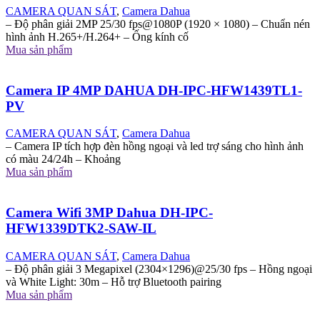
CAMERA QUAN SÁT
,
Camera Dahua
– Độ phân giải 2MP 25/30 fps@1080P (1920 × 1080) – Chuẩn nén
hình ảnh H.265+/H.264+ – Ống kính cố
Mua sản phẩm
Camera IP 4MP DAHUA DH-IPC-HFW1439TL1-
PV
CAMERA QUAN SÁT
,
Camera Dahua
– Camera IP tích hợp đèn hồng ngoại và led trợ sáng cho hình ảnh
có màu 24/24h – Khoảng
Mua sản phẩm
Camera Wifi 3MP Dahua DH-IPC-
HFW1339DTK2-SAW-IL
CAMERA QUAN SÁT
,
Camera Dahua
– Độ phân giải 3 Megapixel (2304×1296)@25/30 fps – Hồng ngoại
và White Light: 30m – Hỗ trợ Bluetooth pairing
Mua sản phẩm