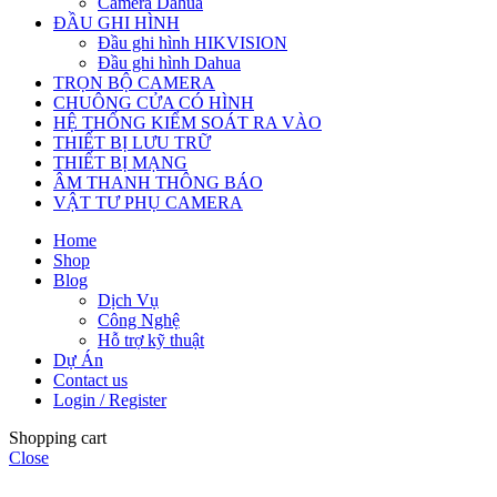
Camera Dahua
ĐẦU GHI HÌNH
Đầu ghi hình HIKVISION
Đầu ghi hình Dahua
TRỌN BỘ CAMERA
CHUÔNG CỬA CÓ HÌNH
HỆ THỐNG KIỂM SOÁT RA VÀO
THIẾT BỊ LƯU TRỮ
THIẾT BỊ MẠNG
ÂM THANH THÔNG BÁO
VẬT TƯ PHỤ CAMERA
Home
Shop
Blog
Dịch Vụ
Công Nghệ
Hỗ trợ kỹ thuật
Dự Án
Contact us
Login / Register
Shopping cart
Close