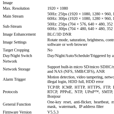
Image
Max. Resolution
1920 × 1080
50Hz: 25fps (1920 × 1080, 1280 × 960, 
Main Stream
60Hz: 30fps (1920 × 1080, 1280 × 960, 
50Hz: 25fps (704 × 576, 640 × 480, 352 
Sub-Stream
60Hz: 30fps (704 × 480, 640 × 480, 352 
Image Enhancement
BLC/3D DNR
Rotate mode, saturation, brightness, contr
Image Settings
software or web browser
Target Cropping
No
Day/Night Switch
Day/Night/Auto/Schedule/Triggered by al
Network
Support built-in micro SD/micro SDHC/m
Network Storage
and NAS (NFS, SMB/CIFS), ANR
Motion detection, video tampering, networ
Alarm Trigger
illegal login, HDD full, HDD error
TCP/IP, ICMP, HTTP, HTTPS, FTP,
Protocols
RTCP, PPPoE, NTP, UPnP™, SMTP, S
Bonjour
One-key reset, anti-flicker, heartbeat, 
General Function
mask, watermark, IP address filter
Firmware Version
V5.5.3