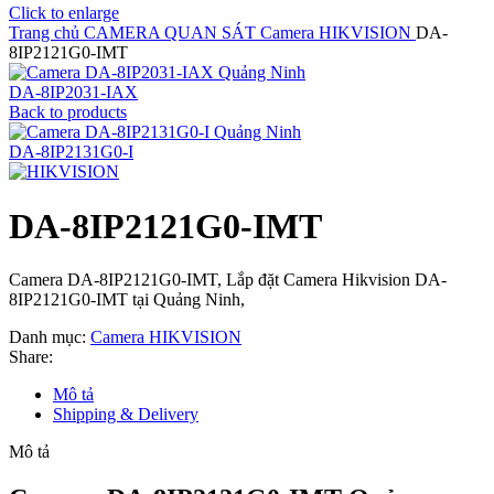
Click to enlarge
Trang chủ
CAMERA QUAN SÁT
Camera HIKVISION
DA-
8IP2121G0-IMT
DA-8IP2031-IAX
Back to products
DA-8IP2131G0-I
DA-8IP2121G0-IMT
Camera DA-8IP2121G0-IMT, Lắp đặt Camera Hikvision DA-
8IP2121G0-IMT tại Quảng Ninh,
Danh mục:
Camera HIKVISION
Share:
Mô tả
Shipping & Delivery
Mô tả