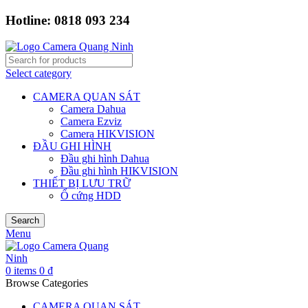
Hotline: 0818 093 234
Select category
CAMERA QUAN SÁT
Camera Dahua
Camera Ezviz
Camera HIKVISION
ĐẦU GHI HÌNH
Đầu ghi hình Dahua
Đầu ghi hình HIKVISION
THIẾT BỊ LƯU TRỮ
Ổ cứng HDD
Search
Menu
0
items
0
₫
Browse Categories
CAMERA QUAN SÁT