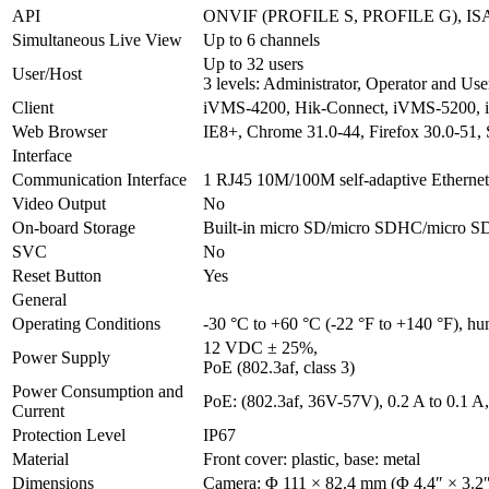
API
ONVIF (PROFILE S, PROFILE G), IS
Simultaneous Live View
Up to 6 channels
Up to 32 users
User/Host
3 levels: Administrator, Operator and Use
Client
iVMS-4200, Hik-Connect, iVMS-5200,
Web Browser
IE8+, Chrome 31.0-44, Firefox 30.0-51, 
Interface
Communication Interface
1 RJ45 10M/100M self-adaptive Ethernet
Video Output
No
On-board Storage
Built-in micro SD/micro SDHC/micro SD
SVC
No
Reset Button
Yes
General
Operating Conditions
-30 °C to +60 °C (-22 °F to +140 °F), hu
12 VDC ± 25%,
Power Supply
PoE (802.3af, class 3)
Power Consumption and
PoE: (802.3af, 36V-57V), 0.2 A to 0.1
Current
Protection Level
IP67
Material
Front cover: plastic, base: metal
Dimensions
Camera: Φ 111 × 82.4 mm (Φ 4.4″ × 3.2