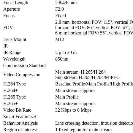
Focal Length
2.8/4/6 mm
Aperture
F2.0
Focus
Fixed
2.8 mm: horizontal FOV: 115°, vertical
FOV
horizontal FOV: 86°, vertical FOV: 47°,
6 mm: horizontal FOV: 55°, vertical FOV
Lens Mount
M12
IR
IR Range
Up to 30 m
Wavelength
850nm
Compression Standard
Main stream: H.265/H.264
Video Compression
Sub-stream: H.265/H.264/MJPEG
H.264 Type
Baseline Profile/Main Profile/High Profil
H.264+
Main stream supports
H.265 Type
Main Profile
H.265+
Main stream supports
Video Bit Rate
32 Kbps to 8 Mbps
Smart Feature-set
Behavior Analysis
Line crossing detection, intrusion detecti
Region of Interest
1 fixed region for main stream