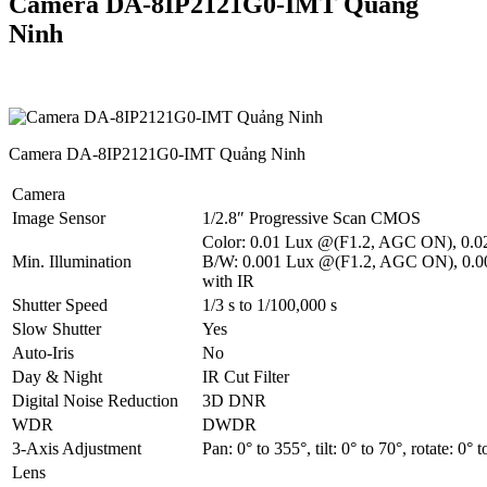
Camera DA-8IP2121G0-IMT Quảng
Ninh
Camera DA-8IP2121G0-IMT Quảng Ninh
Camera
Image Sensor
1/2.8″ Progressive Scan CMOS
Color: 0.01 Lux @(F1.2, AGC ON), 0.
Min. Illumination
B/W: 0.001 Lux @(F1.2, AGC ON), 0.
with IR
Shutter Speed
1/3 s to 1/100,000 s
Slow Shutter
Yes
Auto-Iris
No
Day & Night
IR Cut Filter
Digital Noise Reduction
3D DNR
WDR
DWDR
3-Axis Adjustment
Pan: 0° to 355°, tilt: 0° to 70°, rotate: 0° 
Lens