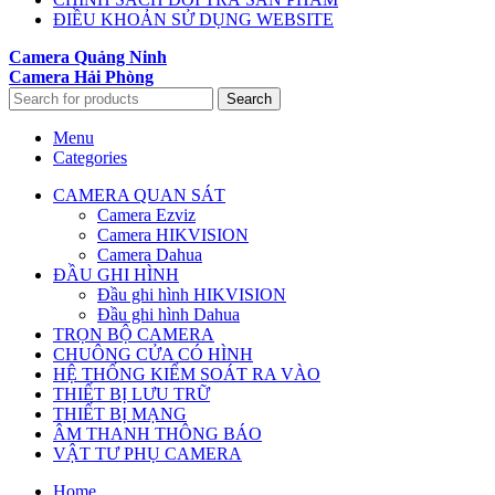
ĐIỀU KHOẢN SỬ DỤNG WEBSITE
Camera Quảng Ninh
Camera Hải Phòng
Search
Menu
Categories
CAMERA QUAN SÁT
Camera Ezviz
Camera HIKVISION
Camera Dahua
ĐẦU GHI HÌNH
Đầu ghi hình HIKVISION
Đầu ghi hình Dahua
TRỌN BỘ CAMERA
CHUÔNG CỬA CÓ HÌNH
HỆ THỐNG KIỂM SOÁT RA VÀO
THIẾT BỊ LƯU TRỮ
THIẾT BỊ MẠNG
ÂM THANH THÔNG BÁO
VẬT TƯ PHỤ CAMERA
Home