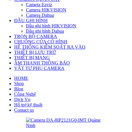
Camera Ezviz
Camera HIKVISION
Camera Dahua
ĐẦU GHI HÌNH
Đầu ghi hình HIKVISION
Đầu ghi hình Dahua
TRỌN BỘ CAMERA
CHUÔNG CỬA CÓ HÌNH
HỆ THỐNG KIỂM SOÁT RA VÀO
THIẾT BỊ LƯU TRỮ
THIẾT BỊ MẠNG
ÂM THANH THÔNG BÁO
VẬT TƯ PHỤ CAMERA
HOME
Shop
Blog
Công Nghệ
Dịch Vụ
Hỗ trợ kỹ thuật
Contact us