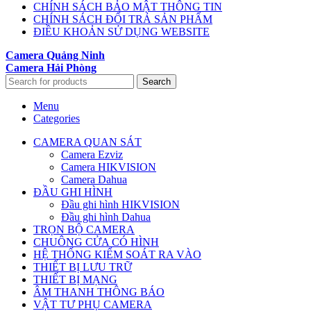
CHÍNH SÁCH BẢO MẬT THÔNG TIN
CHÍNH SÁCH ĐỔI TRẢ SẢN PHẨM
ĐIỀU KHOẢN SỬ DỤNG WEBSITE
Camera Quảng Ninh
Camera Hải Phòng
Search
Menu
Categories
CAMERA QUAN SÁT
Camera Ezviz
Camera HIKVISION
Camera Dahua
ĐẦU GHI HÌNH
Đầu ghi hình HIKVISION
Đầu ghi hình Dahua
TRỌN BỘ CAMERA
CHUÔNG CỬA CÓ HÌNH
HỆ THỐNG KIỂM SOÁT RA VÀO
THIẾT BỊ LƯU TRỮ
THIẾT BỊ MẠNG
ÂM THANH THÔNG BÁO
VẬT TƯ PHỤ CAMERA