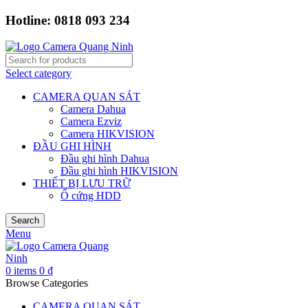
Hotline: 0818 093 234
Select category
CAMERA QUAN SÁT
Camera Dahua
Camera Ezviz
Camera HIKVISION
ĐẦU GHI HÌNH
Đầu ghi hình Dahua
Đầu ghi hình HIKVISION
THIẾT BỊ LƯU TRỮ
Ổ cứng HDD
Search
Menu
0
items
0
₫
Browse Categories
CAMERA QUAN SÁT