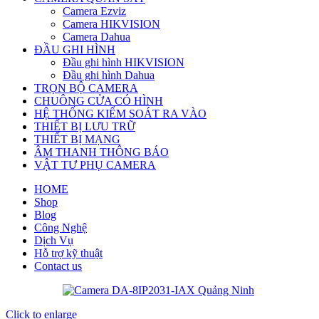
Camera Ezviz
Camera HIKVISION
Camera Dahua
ĐẦU GHI HÌNH
Đầu ghi hình HIKVISION
Đầu ghi hình Dahua
TRỌN BỘ CAMERA
CHUÔNG CỬA CÓ HÌNH
HỆ THỐNG KIỂM SOÁT RA VÀO
THIẾT BỊ LƯU TRỮ
THIẾT BỊ MẠNG
ÂM THANH THÔNG BÁO
VẬT TƯ PHỤ CAMERA
HOME
Shop
Blog
Công Nghệ
Dịch Vụ
Hỗ trợ kỹ thuật
Contact us
Click to enlarge