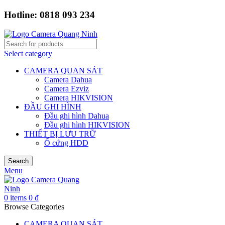
Hotline: 0818 093 234
Select category
CAMERA QUAN SÁT
Camera Dahua
Camera Ezviz
Camera HIKVISION
ĐẦU GHI HÌNH
Đầu ghi hình Dahua
Đầu ghi hình HIKVISION
THIẾT BỊ LƯU TRỮ
Ổ cứng HDD
Search
Menu
0
items
0
₫
Browse Categories
CAMERA QUAN SÁT