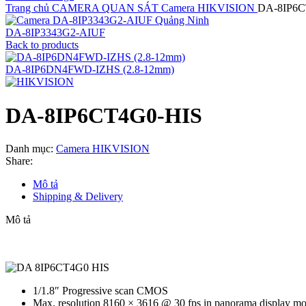
Trang chủ
CAMERA QUAN SÁT
Camera HIKVISION
DA-8IP6C
DA-8IP3343G2-AIUF
Back to products
DA-8IP6DN4FWD-IZHS (2.8-12mm)
DA-8IP6CT4G0-HIS
Danh mục:
Camera HIKVISION
Share:
Mô tả
Shipping & Delivery
Mô tả
1/1.8″ Progressive scan CMOS
Max. resolution 8160 × 3616 @ 30 fps in panorama display m