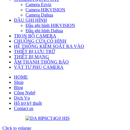
Camera Ezviz
Camera HIKVISION
Camera Dahua
ĐẦU GHI HÌNH
Đầu ghi hình HIKVISION
Đầu ghi hình Dahua
TRỌN BỘ CAMERA
CHUÔNG CỬA CÓ HÌNH
HỆ THỐNG KIỂM SOÁT RA VÀO
THIẾT BỊ LƯU TRỮ
THIẾT BỊ MẠNG
ÂM THANH THÔNG BÁO
VẬT TƯ PHỤ CAMERA
HOME
Shop
Blog
Công Nghệ
Dịch Vụ
Hỗ trợ kỹ thuật
Contact us
Click to enlarge