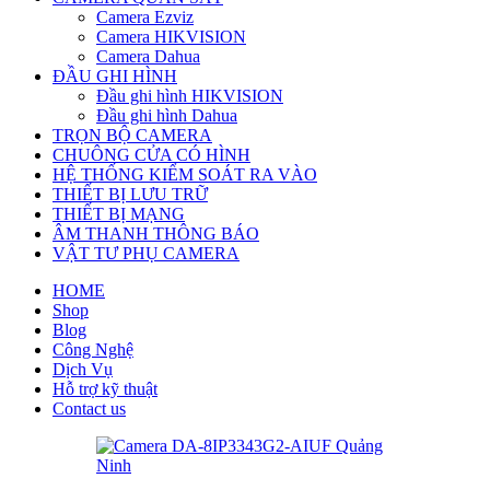
Camera Ezviz
Camera HIKVISION
Camera Dahua
ĐẦU GHI HÌNH
Đầu ghi hình HIKVISION
Đầu ghi hình Dahua
TRỌN BỘ CAMERA
CHUÔNG CỬA CÓ HÌNH
HỆ THỐNG KIỂM SOÁT RA VÀO
THIẾT BỊ LƯU TRỮ
THIẾT BỊ MẠNG
ÂM THANH THÔNG BÁO
VẬT TƯ PHỤ CAMERA
HOME
Shop
Blog
Công Nghệ
Dịch Vụ
Hỗ trợ kỹ thuật
Contact us