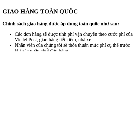
GIAO HÀNG TOÀN QUỐC
Chính sách giao hàng được áp dụng toàn quốc như sau:
Các đơn hàng sẽ được tính phí vận chuyển theo cước phí của
Viettel Post, giao hàng tiết kiệm, nhà xe…
Nhân viên của chúng tôi sẽ thỏa thuận mức phí cụ thể trước
khi xác nhận chốt đơn hàng.
THỜI GIAN LIÊN HỆ VÀ XỬ LÝ ĐƠN HÀNG
Trước khi giao hàng, nhân viên giao nhận sẽ gọi điện cho
Quý khách trước để xác nhận địa chỉ, họ tên người nhận và
thời gian giao hàng chính xác.Trong một số chương trình
khuyến mãi, việc giao hàng cho quý khách có thể chậm hơn
vì đơn đặt hàng nhiều mong quý khách thông cảm. Tùy vào
tình hình kinh doanh, chúng tôi sẽ giải quyết những yêu cầu
đặc biệt của quý khách.
Quy định thời gian xử lý đơn hàng online:
Đơn đặt hàng từ: 8h30 – 17h00 thì chúng tôi sẽ liên hệ