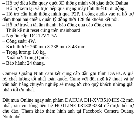
– Hỗ trợ điều kiển quay quét 3D thông minh với giao thức Dahua
– Hỗ trợ xem lại và trực tiếp qua mạng máy tính thiết bị di động.
– Hỗ trợ cấu hình thông minh qua P2P, 1 cổng audio vào ra hỗ trợ
đàm thoại hai chiều, quản lý đồng thời 128 tài khoản kết nối.
– Hỗ trợ truyền tải âm thanh, báo động qua cáp đồng trục
– Thiết kế nút reset cứng trên mainboard
– Nguồn cấp: DC 12V/1.5A.
– Công suất: 4W.
– Kích thước: 260 mm × 238 mm × 48 mm.
– Trọng lượng: 1.0 kg.
– Xuất xứ: Trung Quốc.
– Bảo hành: 24 tháng.
Camera Quảng Ninh cam kết cung cấp đầu ghi hình DAHUA giá
rẻ, chất lượng tốt nhất toàn quốc. Cùng với đội ngũ kỹ thuật và tư
vấn bán hàng chuyên nghiệp sẽ mang tới cho quý khách những giải
pháp tối ưu nhất.
Đặt mua Online ngay sản phẩm DAHUA DH-XVR5104HS-I2 mới
nhất, xin vui lòng liên hệ HOTLINE 0818093234 để được hỗ trợ
chu đáo. Tham khảo thêm hình ảnh tại Facebook Camera Quảng
Ninh nhé.