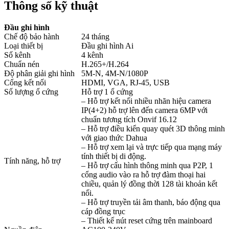
Thông số kỹ thuật
Đầu ghi hình
Chế độ bảo hành
24 tháng
Loại thiết bị
Đầu ghi hình Ai
Số kênh
4 kênh
Chuẩn nén
H.265+/H.264
Độ phân giải ghi hình
5M-N, 4M-N/1080P
Cổng kết nối
HDMI, VGA, RJ-45, USB
Số lượng ổ cứng
Hỗ trợ 1 ổ cứng
– Hỗ trợ kết nối nhiều nhãn hiệu camera
IP(4+2) hỗ trợ lên đến camera 6MP với
chuẩn tương tích Onvif 16.12
– Hỗ trợ điều kiển quay quét 3D thông minh
với giao thức Dahua
– Hỗ trợ xem lại và trực tiếp qua mạng máy
tính thiết bị di động.
Tính năng, hỗ trợ
– Hỗ trợ cấu hình thông minh qua P2P, 1
cổng audio vào ra hỗ trợ đàm thoại hai
chiều, quản lý đồng thời 128 tài khoản kết
nối.
– Hỗ trợ truyền tải âm thanh, báo động qua
cáp đồng trục
– Thiết kế nút reset cứng trên mainboard