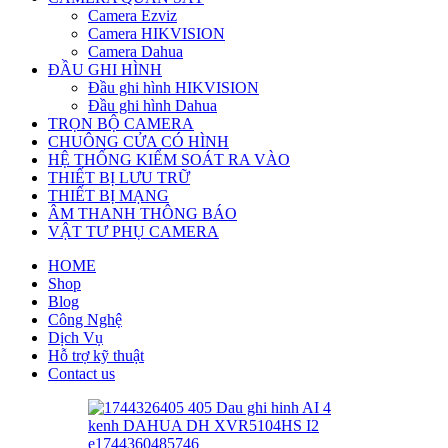
Camera Ezviz
Camera HIKVISION
Camera Dahua
ĐẦU GHI HÌNH
Đầu ghi hình HIKVISION
Đầu ghi hình Dahua
TRỌN BỘ CAMERA
CHUÔNG CỬA CÓ HÌNH
HỆ THỐNG KIỂM SOÁT RA VÀO
THIẾT BỊ LƯU TRỮ
THIẾT BỊ MẠNG
ÂM THANH THÔNG BÁO
VẬT TƯ PHỤ CAMERA
HOME
Shop
Blog
Công Nghệ
Dịch Vụ
Hỗ trợ kỹ thuật
Contact us