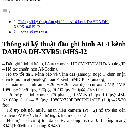
Thông số kỹ thuật đầu ghi hình AI 4 kênh DAHUA DH-
XVR5104HS-I2
Thông số kỹ thuật
Thông số kỹ thuật đầu ghi hình AI 4 kênh
DAHUA DH-XVR5104HS-I2
– Đầu ghi hình 4 kênh, hỗ trợ camera HDCVI/TVI/AHD/Analog/IP
– Hỗ trợ chuẩn nén AI-Coding
– Hỗ trợ tối đa 2 kênh bảo vệ vành đai (analog) hoặc 1 kênh nhận
diện khuôn mặt (analog) hoặc 4 kênh SMD Plus (analog).
– Chuẩn nén hình ảnh H265+/H265 với độ phân giải 5MP, 4MP,
1080p@ 25/30 fps, 720p@ 50/60 fps, 720p@ 25/30 fps
– Hỗ trợ ghi hình camera độ phân giải 5M-N (1 fps–10 fps); 4M-
N/1080p (1 fps–15 fps); 1080N/720P/960H/D1/CIF (1 fps–25/30
fps)
– Hỗ trợ kết nối nhiều nhãn hiệu camera IP(4+2) hỗ trợ lên đến
camera 6MP với chuẩn tương tích Onvif 16.12
– Hỗ trợ 1 ổ cứng tối đa 6TB, 2 cổng usb 2.0, 1 cổng mạng
RJ45(100Mbps), 1 cổng RS485.