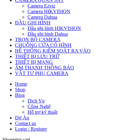
CAMERA QUAN SÁT
Camera Ezviz
Camera HIKVISION
Camera Dahua
ĐẦU GHI HÌNH
Đầu ghi hình HIKVISION
Đầu ghi hình Dahua
TRỌN BỘ CAMERA
CHUÔNG CỬA CÓ HÌNH
HỆ THỐNG KIỂM SOÁT RA VÀO
THIẾT BỊ LƯU TRỮ
THIẾT BỊ MẠNG
ÂM THANH THÔNG BÁO
VẬT TƯ PHỤ CAMERA
Home
Shop
Blog
Dịch Vụ
Công Nghệ
Hỗ trợ kỹ thuật
Dự Án
Contact us
Login / Register
Shopping cart