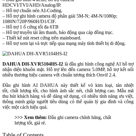
HDCVI/TVI/AHD/Analog/IP.
– Hỗ trợ chuẩn nén AI-Coding.
– Hỗ trợ ghi hình camera độ phân giải 5M-N; 4M-N/1080p;
1080N/720P/960H/D1/CIF.
– Hỗ trợ 1 ổ cứng tối đa 6TB
– Hỗ trợ truyền tải âm thanh, báo động qua cáp đồng trục.
– Thiết kế nút reset cứng trên mainboard.
– Hỗ trợ xem lại và trực tiếp qua mạng máy tính thiết bị di động.
DAHUA DH-XVR5104HS-I2
là đầu ghi hình công nghệ AI hỗ trợ
nhận diện khuôn mặt. Hỗ trợ lên đến camera 5.0MP, hỗ trợ kết nối
nhiều thương hiệu camera với chuẩn tương thích Onvif 2.4.
Đầu ghi hình AI DAHUA này thiết kế vỏ kim loại, tản nhiệt
tốt, chất lượng tốt, cho hình ảnh sắc nét, chất lượng cao. Mẫu mã
thu hút khách hàng và dễ dàng sử dụng, có nhiều tính năng ưu việt,
thông minh giúp người tiêu dùng có thể quản lý gia đình và công
việc một cách hiệu quả.
>>> Xem thêm:
Đầu ghi camera chính hãng, chất
lượng tốt, giá rẻ.
Table of Contents