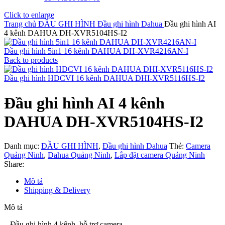
Click to enlarge
Trang chủ
ĐẦU GHI HÌNH
Đầu ghi hình Dahua
Đầu ghi hình AI
4 kênh DAHUA DH-XVR5104HS-I2
Đầu ghi hình 5in1 16 kênh DAHUA DH-XVR4216AN-I
Back to products
Đầu ghi hình HDCVI 16 kênh DAHUA DHI-XVR5116HS-I2
Đầu ghi hình AI 4 kênh
DAHUA DH-XVR5104HS-I2
Danh mục:
ĐẦU GHI HÌNH
,
Đầu ghi hình Dahua
Thẻ:
Camera
Quảng Ninh
,
Dahua Quảng Ninh
,
Lắp đặt camera Quảng Ninh
Share:
Mô tả
Shipping & Delivery
Mô tả
– Đầu ghi hình 4 kênh, hỗ trợ camera