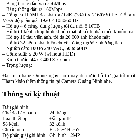
– Băng thông đầu vào 256Mbps
– Băng thông đầu ra 160Mbps
– Cổng ra HDMI độ phân giải 4K (3840 × 2160)/30 Hz, Cổng ra
VGA độ phân giải 1920 × 1080/60 Hz
– Hỗ trợ 4 ổ cứng, dung lượng tối đa mỗi ổ 10TB
– Hỗ trợ 1 kênh chụp hình khuôn mặt, 4 kênh nhận diện khuôn mặt
– Hỗ trợ 16 thư viện ảnh, tối đa 20,000 ảnh khuôn mặt
– Hỗ trợ 32 kênh phát hiện chuyển động người / phương tiện.
– Nguồn cấp: 100 to 240 VAC, 50 to 60Hz
– Công suất: ≤ 20 W (without HDD)
– Kích thước: 445 × 400 × 75 mm
– Trọng lượng:
Đặt mua hàng Online ngay hôm nay để được hỗ trợ giá tốt nhất.
Tham khảo thêm thông tin tại Camera Quảng Ninh nhé.
Thông số kỹ thuật
Đầu ghi hình
Chế độ bảo hành
24 tháng
Loại thiết bị
Đầu ghi IP
Số kênh
32 kênh
Chuẩn nén
H.265+/ H.265
Độ phân giải ghi hình
Ghi hình 12MP