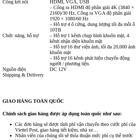
Cổng kết nối
HDMI, VGA, USB
– Cổng ra HDMI độ phân giải 4K (3840 ×
2160)/30 Hz, Cổng ra VGA độ phân giải
1920 × 1080/60 Hz
– Hỗ trợ 4 ổ cứng, dung lượng tối đa mỗi ổ
10TB
Chức năng, hỗ trợ
– Hỗ trợ 1 kênh chụp hình khuôn mặt, 4
kênh nhận diện khuôn mặt
– Hỗ trợ 16 thư viện ảnh, tối đa 20,000 ảnh
khuôn mặt
– Hỗ trợ 16 kênh phát hiện chuyển động
người / phương tiện.
Nguồn điện
DC 12V
Shipping & Delivery
GIAO HÀNG TOÀN QUỐC
Chính sách giao hàng được áp dụng toàn quốc như sau:
Các đơn hàng sẽ được tính phí vận chuyển theo cước phí của
Viettel Post, giao hàng tiết kiệm, nhà xe…
Nhân viên của chúng tôi sẽ thỏa thuận mức phí cụ thể trước