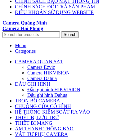
CHÍNH SÁCH BẢO MẬT THÔNG TIN
CHÍNH SÁCH ĐỔI TRẢ SẢN PHẨM
ĐIỀU KHOẢN SỬ DỤNG WEBSITE
Camera Quảng Ninh
Camera Hải Phòng
Search
Menu
Categories
CAMERA QUAN SÁT
Camera Ezviz
Camera HIKVISION
Camera Dahua
ĐẦU GHI HÌNH
Đầu ghi hình HIKVISION
Đầu ghi hình Dahua
TRỌN BỘ CAMERA
CHUÔNG CỬA CÓ HÌNH
HỆ THỐNG KIỂM SOÁT RA VÀO
THIẾT BỊ LƯU TRỮ
THIẾT BỊ MẠNG
ÂM THANH THÔNG BÁO
VẬT TƯ PHỤ CAMERA