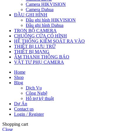
Camera HIKVISION
Camera Dahua
ĐẦU GHI HÌNH
Đầu ghi hình HIKVISION
Đầu ghi hình Dahua
TRỌN BỘ CAMERA
CHUÔNG CỬA CÓ HÌNH
HỆ THỐNG KIỂM SOÁT RA VÀO
THIẾT BỊ LƯU TRỮ
THIẾT BỊ MẠNG
ÂM THANH THÔNG BÁO
VẬT TƯ PHỤ CAMERA
Home
Shop
Blog
Dịch Vụ
Công Nghệ
Hỗ trợ kỹ thuật
Dự Án
Contact us
Login / Register
Shopping cart
Close