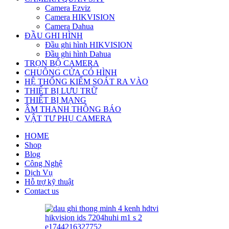
Camera Ezviz
Camera HIKVISION
Camera Dahua
ĐẦU GHI HÌNH
Đầu ghi hình HIKVISION
Đầu ghi hình Dahua
TRỌN BỘ CAMERA
CHUÔNG CỬA CÓ HÌNH
HỆ THỐNG KIỂM SOÁT RA VÀO
THIẾT BỊ LƯU TRỮ
THIẾT BỊ MẠNG
ÂM THANH THÔNG BÁO
VẬT TƯ PHỤ CAMERA
HOME
Shop
Blog
Công Nghệ
Dịch Vụ
Hỗ trợ kỹ thuật
Contact us