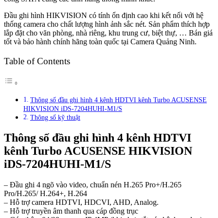
Đầu ghi hình HIKVISION có tính ổn định cao khi kết nối với hệ
thống camera cho chất lượng hình ảnh sắc nét. Sản phẩm thích hợp
lắp đặt cho văn phòng, nhà riêng, khu trung cư, biệt thự, … Bán giá
tốt và bảo hành chính hãng toàn quốc tại Camera Quảng Ninh.
Table of Contents
Thông số đầu ghi hình 4 kênh HDTVI kênh Turbo ACUSENSE
HIKVISION iDS-7204HUHI-M1/S
Thông số kỹ thuật
Thông số đầu ghi hình 4 kênh HDTVI
kênh Turbo ACUSENSE HIKVISION
iDS-7204HUHI-M1/S
– Đầu ghi 4 ngõ vào video, chuẩn nén H.265 Pro+/H.265
Pro/H.265/ H.264+, H.264
– Hỗ trợ camera HDTVI, HDCVI, AHD, Analog.
– Hỗ trợ truyền âm thanh qua cáp đồng trục