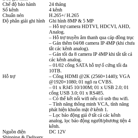
Chế độ bảo hành
24 tháng
Số kênh
4 kênh
Chuẩn nén
H.265+/ H.265
Độ phân giải ghi hình
Ghi hình 8MP & 5 MP
– Hỗ trợ camera HDTVI, HDCVI, AHD,
Analog.
– Hỗ trợ truyền âm thanh qua cáp đồng trục
– Gán thêm 04/08 camera IP 4MP (khi chưa
tắt các kênh analog).
– Gán tối đa 8 camera IP 4MP khi tắt tất cả
các kênh analog.
– 01/02 cổng SATA hỗ trợ ổ cứng tối đa
10TB.
Hỗ trợ
– Cổng HDMI @2K (2560×1440); VGA
@1920×1080; 01 ngõ ra CVBS.
– 01 x RJ45 10/100M; 01 x USB 2.0; 01
cổng USB 3.0; 01 x RS485.
– Có thể kết nối wifi nếu có usb thu wifi.
– Tính năng thông minh VCA, tính năng
phát hiện khuôn mặt ở kênh 1.
– Lọc báo động giả ở tất cả các kênh
analog, lọc báo động người/phương tiện 4
kênh.
Nguồn điện
DC 12V
Shipping & Delivery