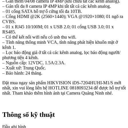
– Gán thêm 04/08 camera IP 4MP (khi chưa tắt các kênh analog).
– Gán tối đa 8 camera IP 4MP khi tắt tất cả các kênh analog.
– 01 cổng SATA hỗ trợ ổ cứng tối đa 10TB.
– Cổng HDMI @2K (2560×1440); VGA @1920×1080; 01 ngõ ra
CVBS.
– 01 x RJ45 10/100M; 01 x USB 2.0; 01 cổng USB 3.0; 01 x
RS485.
– Có thể kết nối wifi nếu có usb thu wifi.
– Tính năng thông minh VCA, tính năng phát hiện khuôn mặt ở
kênh 1.
– Lọc báo động giả ở tất cả các kênh analog, lọc báo động người/
phương tiện 4 kênh.
– Nguồn cấp: 12VDC, 1.5A/2.3A.
– Xuất xứ: Trung Quốc.
– Bảo hành: 24 tháng.
Đặt mua ngay sản phẩm HIKVISION iDS-7204HUHI-M1/S mới
nhất, xin vui lòng liên hệ HOTLINE 0818093234 để được hỗ trợ tốt
nhất. Tham khảo thêm hình ảnh tại Camera Quảng Ninh nhé.
Thông số kỹ thuật
Đầu ghi hình