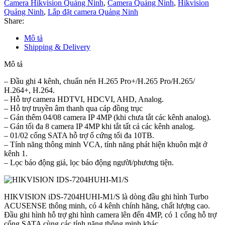
Camera Hikvision Quảng Ninh
,
Camera Quảng Ninh
,
Hikvision
Quảng Ninh
,
Lắp đặt camera Quảng Ninh
Share:
Mô tả
Shipping & Delivery
Mô tả
– Đầu ghi 4 kênh, chuẩn nén H.265 Pro+/H.265 Pro/H.265/
H.264+, H.264.
– Hỗ trợ camera HDTVI, HDCVI, AHD, Analog.
– Hỗ trợ truyền âm thanh qua cáp đồng trục
– Gán thêm 04/08 camera IP 4MP (khi chưa tắt các kênh analog).
– Gán tối đa 8 camera IP 4MP khi tắt tất cả các kênh analog.
– 01/02 cổng SATA hỗ trợ ổ cứng tối đa 10TB.
– Tính năng thông minh VCA, tính năng phát hiện khuôn mặt ở
kênh 1.
– Lọc báo động giả, lọc báo động người/phương tiện.
HIKVISION iDS-7204HUHI-M1/S là dòng đầu ghi hình Turbo
ACUSENSE thông minh, có 4 kênh chính hãng, chất lượng cao.
Đầu ghi hình hỗ trợ ghi hình camera lên đến 4MP, có 1 cổng hỗ trợ
cổng SATA cùng các tính năng thông minh khác.