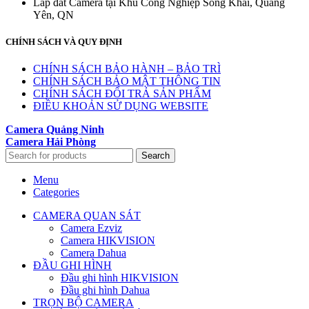
Lắp đăt Camera tại Khu Công Nghiệp Sông Khai, Quảng
Yên, QN
CHÍNH SÁCH VÀ QUY ĐỊNH
CHÍNH SÁCH BẢO HÀNH – BẢO TRÌ
CHÍNH SÁCH BẢO MẬT THÔNG TIN
CHÍNH SÁCH ĐỔI TRẢ SẢN PHẨM
ĐIỀU KHOẢN SỬ DỤNG WEBSITE
Camera Quảng Ninh
Camera Hải Phòng
Search
Menu
Categories
CAMERA QUAN SÁT
Camera Ezviz
Camera HIKVISION
Camera Dahua
ĐẦU GHI HÌNH
Đầu ghi hình HIKVISION
Đầu ghi hình Dahua
TRỌN BỘ CAMERA