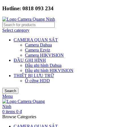
Hotline: 0818 093 234
Select category
CAMERA QUAN SÁT
Camera Dahua
Camera Ezviz
Camera HIKVISION
ĐẦU GHI HÌNH
Đầu ghi hình Dahua
Đầu ghi hình HIKVISION
THIẾT BỊ LƯU TRỮ
Ổ cứng HDD
Search
Menu
0
items
0
₫
Browse Categories
CAMERA QUAN SÁT