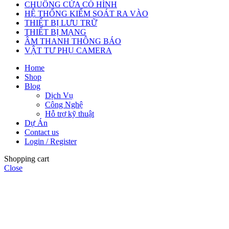
CHUÔNG CỬA CÓ HÌNH
HỆ THỐNG KIỂM SOÁT RA VÀO
THIẾT BỊ LƯU TRỮ
THIẾT BỊ MẠNG
ÂM THANH THÔNG BÁO
VẬT TƯ PHỤ CAMERA
Home
Shop
Blog
Dịch Vụ
Công Nghệ
Hỗ trợ kỹ thuật
Dự Án
Contact us
Login / Register
Shopping cart
Close