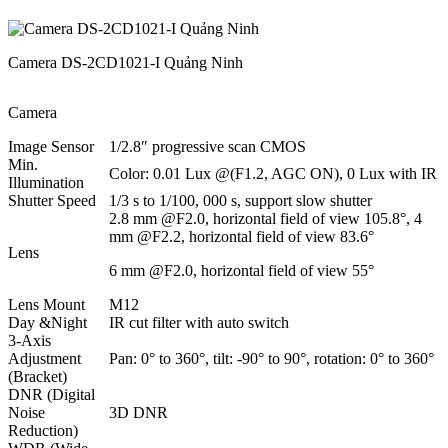
Camera DS-2CD1021-I Quảng Ninh
Camera
Image Sensor
1/2.8″ progressive scan CMOS
Min.
Color: 0.01 Lux @(F1.2, AGC ON), 0 Lux with IR
Illumination
Shutter Speed
1/3 s to 1/100, 000 s, support slow shutter
2.8 mm @F2.0, horizontal field of view 105.8°, 4
mm @F2.2, horizontal field of view 83.6°
Lens
6 mm @F2.0, horizontal field of view 55°
Lens Mount
M12
Day &Night
IR cut filter with auto switch
3-Axis
Adjustment
Pan: 0° to 360°, tilt: -90° to 90°, rotation: 0° to 360°
(Bracket)
DNR (Digital
Noise
3D DNR
Reduction)