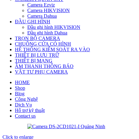
Camera Ezviz
Camera HIKVISION
Camera Dahua
ĐẦU GHI HÌNH
Đầu ghi hình HIKVISION
Đầu ghi hình Dahua
TRỌN BỘ CAMERA
CHUÔNG CỬA CÓ HÌNH
HỆ THỐNG KIỂM SOÁT RA VÀO
THIẾT BỊ LƯU TRỮ
THIẾT BỊ MẠNG
ÂM THANH THÔNG BÁO
VẬT TƯ PHỤ CAMERA
HOME
Shop
Blog
Công Nghệ
Dịch Vụ
Hỗ trợ kỹ thuật
Contact us
Click to enlarge