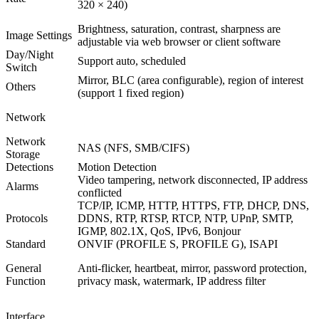
320 × 240)
Brightness, saturation, contrast, sharpness are
Image Settings
adjustable via web browser or client software
Day/Night
Support auto, scheduled
Switch
Mirror, BLC (area configurable), region of interest
Others
(support 1 fixed region)
Network
Network
NAS (NFS, SMB/CIFS)
Storage
Detections
Motion Detection
Video tampering, network disconnected, IP address
Alarms
conflicted
TCP/IP, ICMP, HTTP, HTTPS, FTP, DHCP, DNS,
Protocols
DDNS, RTP, RTSP, RTCP, NTP, UPnP, SMTP,
IGMP, 802.1X, QoS, IPv6, Bonjour
Standard
ONVIF (PROFILE S, PROFILE G), ISAPI
General
Anti-flicker, heartbeat, mirror, password protection,
Function
privacy mask, watermark, IP address filter
Interface