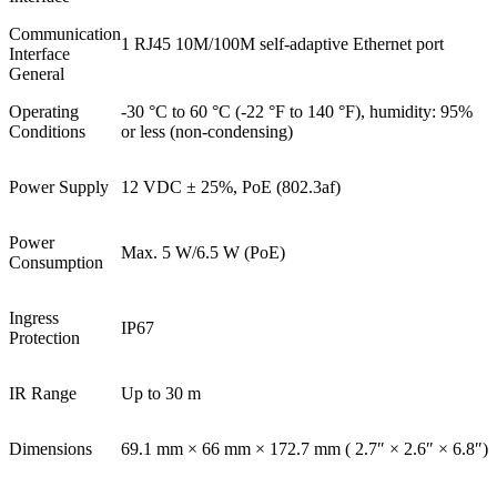
Communication
1 RJ45 10M/100M self-adaptive Ethernet port
Interface
General
Operating
-30 °C to 60 °C (-22 °F to 140 °F), humidity: 95%
Conditions
or less (non-condensing)
Power Supply
12 VDC ± 25%, PoE (802.3af)
Power
Max. 5 W/6.5 W (PoE)
Consumption
Ingress
IP67
Protection
IR Range
Up to 30 m
Dimensions
69.1 mm × 66 mm × 172.7 mm ( 2.7″ × 2.6″ × 6.8″)