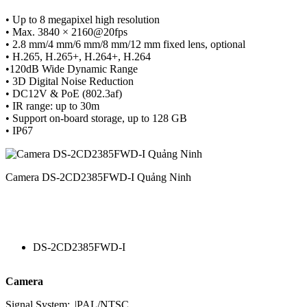
• Up to 8 megapixel high resolution
• Max. 3840 × 2160@20fps
• 2.8 mm/4 mm/6 mm/8 mm/12 mm fixed lens, optional
• H.265, H.265+, H.264+, H.264
•120dB Wide Dynamic Range
• 3D Digital Noise Reduction
• DC12V & PoE (802.3af)
• IR range: up to 30m
• Support on-board storage, up to 128 GB
• IP67
Camera DS-2CD2385FWD-I Quảng Ninh
DS-2CD2385FWD-I
Camera
Signal System:
|
PAL/NTSC