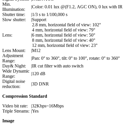
Min.
|
Color: 0.01 lux @(F1.2, AGC ON), 0 lux with IR
Illumination:
Shutter time:
|
1/3 s to 1/100,000 s
Slow shutter:
|
Support
2.8 mm, horizontal field of view: 102°
4 mm, horizontal field of view: 79°
Lens:
|
6 mm, horizontal field of view: 50°
8 mm, horizontal field of view: 40°
12 mm, horizontal field of view: 23°
Lens Mount:
|
M12
Adjustment
|
Pan: 0° to 360°, tilt: 0° to 100°, rotate: 0° to 360°
Range:
Day& Night:
|
IR cut filter with auto switch
Wide Dynamic
|
120 dB
Range:
Digital noise
|
3D DNR
reduction:
Compression Standard
Video bit rate:
|
32Kbps~16Mbps
Triple Streams:
|
Yes
Image