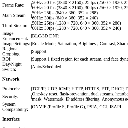
50Hz: 20 fps (3840 × 2160), 25 fps (2560 × 1920, 
Frame Rate:
|
60Hz: 20 fps (3840 × 2160), 30 fps (2560 × 1920, 
50Hz: 25fps (640 × 360, 352 × 288)
Main Stream:
|
60Hz: 30fps (640 × 360, 352 × 240)
50Hz: 25fps (1280 × 720, 640 × 360, 352 × 288)
Third Stream:
|
60Hz: 30fps (1280 × 720, 640 × 360, 352 × 240)
Image
|
BLC/3D DNR
Enhancement:
Image Settings:
|
Rotate Mode, Saturation, Brightness, Contrast, Sharp
Regional
|
Support
Cropping:
ROI:
|
Support 1 fixed region for each stream, and face dyn
Day/Night
|
Auto/Scheduled
Switch:
Network
Protocols:
|
TCP/IP, UDP, ICMP, HTTP, HTTPS, FTP, DHCP, 
One-key reset, flash-prevention, dual streams, heartb
Security:
|
mask, Watermark, IP address filtering, Anonymous a
System
|
ONVIF (Profile S, Profile G), PSIA, CGI, ISAPI
Compatibility:
Interface