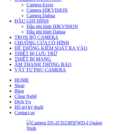
Camera Ezviz
Camera HIKVISION
Camera Dahua
ĐẦU GHI HÌNH
Đầu ghi hình HIKVISION
Đầu ghi hình Dahua
TRỌN BỘ CAMERA
CHUÔNG CỬA CÓ HÌNH
HỆ THỐNG KIỂM SOÁT RA VÀO
THIẾT BỊ LƯU TRỮ
THIẾT BỊ MẠNG
ÂM THANH THÔNG BÁO
VẬT TƯ PHỤ CAMERA
HOME
Shop
Blog
Công Nghệ
Dịch Vụ
Hỗ trợ kỹ thuật
Contact us