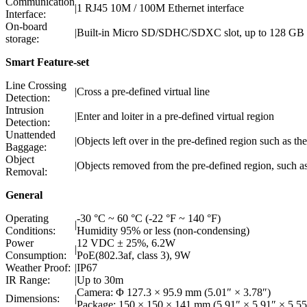
Communication
|
1 RJ45 10M / 100M Ethernet interface
Interface:
On-board
|
Built-in Micro SD/SDHC/SDXC slot, up to 128 GB
storage:
Smart Feature-set
Line Crossing
|
Cross a pre-defined virtual line
Detection:
Intrusion
|
Enter and loiter in a pre-defined virtual region
Detection:
Unattended
|
Objects left over in the pre-defined region such as t
Baggage:
Object
|
Objects removed from the pre-defined region, such as 
Removal:
General
Operating
-30 °C ~ 60 °C (-22 °F ~ 140 °F)
|
Conditions:
Humidity 95% or less (non-condensing)
Power
12 VDC ± 25%, 6.2W
|
Consumption:
PoE(802.3af, class 3), 9W
Weather Proof:
|
IP67
IR Range:
|
Up to 30m
Camera: Φ 127.3 × 95.9 mm (5.01″ × 3.78″)
Dimensions:
|
Package: 150 × 150 × 141 mm (5.91″ × 5.91″ × 5.55