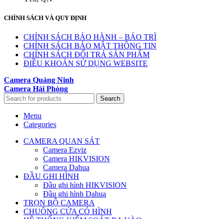
CHÍNH SÁCH VÀ QUY ĐỊNH
CHÍNH SÁCH BẢO HÀNH – BẢO TRÌ
CHÍNH SÁCH BẢO MẬT THÔNG TIN
CHÍNH SÁCH ĐỔI TRẢ SẢN PHẨM
ĐIỀU KHOẢN SỬ DỤNG WEBSITE
Camera Quảng Ninh
Camera Hải Phòng
Search
Menu
Categories
CAMERA QUAN SÁT
Camera Ezviz
Camera HIKVISION
Camera Dahua
ĐẦU GHI HÌNH
Đầu ghi hình HIKVISION
Đầu ghi hình Dahua
TRỌN BỘ CAMERA
CHUÔNG CỬA CÓ HÌNH