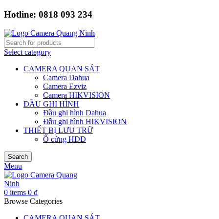
Hotline: 0818 093 234
Select category
CAMERA QUAN SÁT
Camera Dahua
Camera Ezviz
Camera HIKVISION
ĐẦU GHI HÌNH
Đầu ghi hình Dahua
Đầu ghi hình HIKVISION
THIẾT BỊ LƯU TRỮ
Ổ cứng HDD
Search
Menu
0
items
0
₫
Browse Categories
CAMERA QUAN SÁT