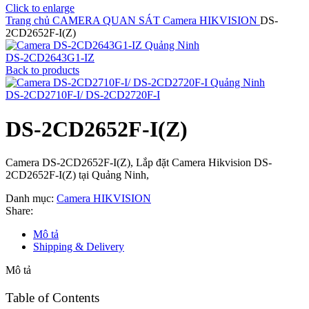
Click to enlarge
Trang chủ
CAMERA QUAN SÁT
Camera HIKVISION
DS-
2CD2652F-I(Z)
DS-2CD2643G1-IZ
Back to products
DS-2CD2710F-I/ DS-2CD2720F-I
DS-2CD2652F-I(Z)
Camera DS-2CD2652F-I(Z), Lắp đặt Camera Hikvision DS-
2CD2652F-I(Z) tại Quảng Ninh,
Danh mục:
Camera HIKVISION
Share:
Mô tả
Shipping & Delivery
Mô tả
Table of Contents