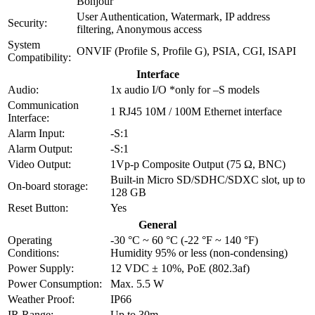
Bonjour
User Authentication, Watermark, IP address
Security:
filtering, Anonymous access
System
ONVIF (Profile S, Profile G), PSIA, CGI, ISAPI
Compatibility:
Interface
Audio:
1x audio I/O *only for –S models
Communication
1 RJ45 10M / 100M Ethernet interface
Interface:
Alarm Input:
-S:1
Alarm Output:
-S:1
Video Output:
1Vp-p Composite Output (75 Ω, BNC)
Built-in Micro SD/SDHC/SDXC slot, up to
On-board storage:
128 GB
Reset Button:
Yes
General
Operating
-30 °C ~ 60 °C (-22 °F ~ 140 °F)
Conditions:
Humidity 95% or less (non-condensing)
Power Supply:
12 VDC ± 10%, PoE (802.3af)
Power Consumption:
Max. 5.5 W
Weather Proof:
IP66
IR Range:
Up to 30m