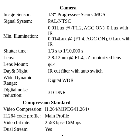
Camera
Image Sensor:
1/3″ Progressive Scan CMOS
Signal System:
PAL/NTSC
0.01Lux @ (F1.2, AGC ON), 0 Lux with
IR
Min. Illumination:
0.014Lux @ (F1.4, AGC ON), 0 Lux with
IR
Shutter time:
1/3 s to 1/10,000 s
Lens:
2.8-12mm @ F1.4, -Z: motorized lens
Lens Mount:
φ14
Day& Night:
IR cut filter with auto switch
Wide Dynamic
Digital WDR
Range:
Digital noise
3D DNR
reduction:
Compression Standard
Video Compression:
H.264/MJPEG/H.264+
H.264 code profile:
Main Profile
Video bit rate:
256Kbps~16Mbps
Dual Stream:
Yes