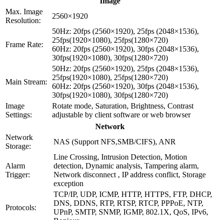
Image
Max. Image
2560×1920
Resolution:
50Hz: 20fps (2560×1920), 25fps (2048×1536),
25fps(1920×1080), 25fps(1280×720)
Frame Rate:
60Hz: 20fps (2560×1920), 30fps (2048×1536),
30fps(1920×1080), 30fps(1280×720)
50Hz: 20fps (2560×1920), 25fps (2048×1536),
25fps(1920×1080), 25fps(1280×720)
Main Stream:
60Hz: 20fps (2560×1920), 30fps (2048×1536),
30fps(1920×1080), 30fps(1280×720)
Image
Rotate mode, Saturation, Brightness, Contrast
Settings:
adjustable by client software or web browser
Network
Network
NAS (Support NFS,SMB/CIFS), ANR
Storage:
Line Crossing, Intrusion Detection, Motion
Alarm
detection, Dynamic analysis, Tampering alarm,
Trigger:
Network disconnect , IP address conflict, Storage
exception
TCP/IP, UDP, ICMP, HTTP, HTTPS, FTP, DHCP,
DNS, DDNS, RTP, RTSP, RTCP, PPPoE, NTP,
Protocols:
UPnP, SMTP, SNMP, IGMP, 802.1X, QoS, IPv6,