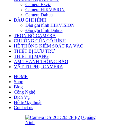
Camera Ezviz
Camera HIKVISION
Camera Dahua
ĐẦU GHI HÌNH
Đầu ghi hình HIKVISION
Đầu ghi hình Dahua
TRỌN BỘ CAMERA
CHUÔNG CỬA CÓ HÌNH
HỆ THỐNG KIỂM SOÁT RA VÀO
THIẾT BỊ LƯU TRỮ
THIẾT BỊ MẠNG
ÂM THANH THÔNG BÁO
VẬT TƯ PHỤ CAMERA
HOME
Shop
Blog
Công Nghệ
Dịch Vụ
Hỗ trợ kỹ thuật
Contact us