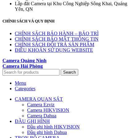
Lắp đăt Camera tại Khu Công Nghiệp Sông Khai, Quảng
Yên, QN
CHÍNH SÁCH VÀ QUY ĐỊNH
CHÍNH SÁCH BẢO HÀNH – BẢO TRÌ
CHÍNH SÁCH BẢO MẬT THÔNG TIN
CHÍNH SÁCH ĐỔI TRẢ SẢN PHẨM
ĐIỀU KHOẢN SỬ DỤNG WEBSITE
Camera Quảng Ninh
Camera Hải Phòng
Search
Menu
Categories
CAMERA QUAN SÁT
Camera Ezviz
Camera HIKVISION
Camera Dahua
ĐẦU GHI HÌNH
Đầu ghi hình HIKVISION
Đầu ghi hình Dahua
TRỌN BỘ CAMERA