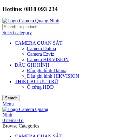
Hotline: 0818 093 234
Select category
CAMERA QUAN SÁT
Camera Dahua
Camera Ezviz
Camera HIKVISION
ĐẦU GHI HÌNH
Đầu ghi hình Dahua
Đầu ghi hình HIKVISION
THIẾT BỊ LƯU TRỮ
Ổ cứng HDD
Search
Menu
0
items
0
₫
Browse Categories
CAMERA QUAN SÁT