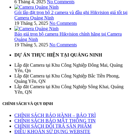
6 Tháng 4, 2025
No Comments
Gói lắp đặt trọn bộ 2 camera và đầu ghi Hikvision giá tốt tại
Camera Quảng Ninh
19 Tháng 5, 2025
No Comments
Báo giá trọn bộ camera Hikvision chính hãng tại Camera
Quảng Ninh
19 Tháng 5, 2025
No Comments
DỰ ÁN THỰC HIỆN TẠI QUẢNG NINH
Lắp đặt Camera tại Khu Công Nghiệp Đông Mai, Quảng
Yên, Qn
Lắp đặt Camera tại Khu Công Nghiệp Bắc Tiền Phong,
Quảng Yên, QN
Lắp đăt Camera tại Khu Công Nghiệp Sông Khai, Quảng
Yên, QN
CHÍNH SÁCH VÀ QUY ĐỊNH
CHÍNH SÁCH BẢO HÀNH – BẢO TRÌ
CHÍNH SÁCH BẢO MẬT THÔNG TIN
CHÍNH SÁCH ĐỔI TRẢ SẢN PHẨM
ĐIỀU KHOẢN SỬ DỤNG WEBSITE