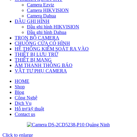
Camera Ezviz
Camera HIKVISION
Camera Dahua
ĐẦU GHI HÌNH
Đầu ghi hình HIKVISION
Đầu ghi hình Dahua
TRỌN BỘ CAMERA
CHUÔNG CỬA CÓ HÌNH
HỆ THỐNG KIỂM SOÁT RA VÀO
THIẾT BỊ LƯU TRỮ
THIẾT BỊ MẠNG
ÂM THANH THÔNG BÁO
VẬT TƯ PHỤ CAMERA
HOME
Shop
Blog
Công Nghệ
Dịch Vụ
Hỗ trợ kỹ thuật
Contact us
Click to enlarge