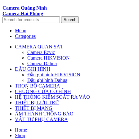
Camera Quảng Ninh
Camera Hải Phòng
Search
Menu
Categories
CAMERA QUAN SÁT
Camera Ezviz
Camera HIKVISION
Camera Dahua
ĐẦU GHI HÌNH
Đầu ghi hình HIKVISION
Đầu ghi hình Dahua
TRỌN BỘ CAMERA
CHUÔNG CỬA CÓ HÌNH
HỆ THỐNG KIỂM SOÁT RA VÀO
THIẾT BỊ LƯU TRỮ
THIẾT BỊ MẠNG
ÂM THANH THÔNG BÁO
VẬT TƯ PHỤ CAMERA
Home
Shop