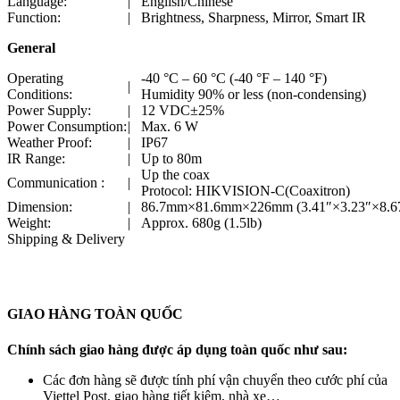
Language:
|
English/Chinese
Function:
|
Brightness, Sharpness, Mirror, Smart IR
General
Operating
-40 °C – 60 °C (-40 °F – 140 °F)
|
Conditions:
Humidity 90% or less (non-condensing)
Power Supply:
|
12 VDC±25%
Power Consumption:
|
Max. 6 W
Weather Proof:
|
IP67
IR Range:
|
Up to 80m
Up the coax
Communication :
|
Protocol: HIKVISION-C(Coaxitron)
Dimension:
|
86.7mm×81.6mm×226mm (3.41″×3.23″×8.6
Weight:
|
Approx. 680g (1.5lb)
Shipping & Delivery
GIAO HÀNG TOÀN QUỐC
Chính sách giao hàng được áp dụng toàn quốc như sau:
Các đơn hàng sẽ được tính phí vận chuyển theo cước phí của
Viettel Post, giao hàng tiết kiệm, nhà xe…