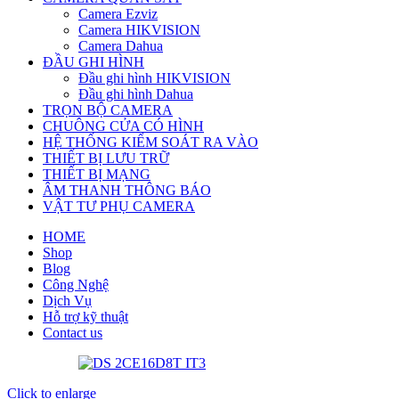
Camera Ezviz
Camera HIKVISION
Camera Dahua
ĐẦU GHI HÌNH
Đầu ghi hình HIKVISION
Đầu ghi hình Dahua
TRỌN BỘ CAMERA
CHUÔNG CỬA CÓ HÌNH
HỆ THỐNG KIỂM SOÁT RA VÀO
THIẾT BỊ LƯU TRỮ
THIẾT BỊ MẠNG
ÂM THANH THÔNG BÁO
VẬT TƯ PHỤ CAMERA
HOME
Shop
Blog
Công Nghệ
Dịch Vụ
Hỗ trợ kỹ thuật
Contact us
Click to enlarge