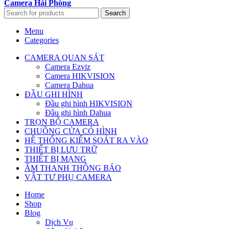
Camera Hải Phòng
Search
Menu
Categories
CAMERA QUAN SÁT
Camera Ezviz
Camera HIKVISION
Camera Dahua
ĐẦU GHI HÌNH
Đầu ghi hình HIKVISION
Đầu ghi hình Dahua
TRỌN BỘ CAMERA
CHUÔNG CỬA CÓ HÌNH
HỆ THỐNG KIỂM SOÁT RA VÀO
THIẾT BỊ LƯU TRỮ
THIẾT BỊ MẠNG
ÂM THANH THÔNG BÁO
VẬT TƯ PHỤ CAMERA
Home
Shop
Blog
Dịch Vụ