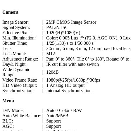
Camera
Image Sensor:
|
2MP CMOS Image Sensor
Signal System:
|
PAL/NTSC
Effective Pixels:
|
1920(H)*1080(V)
Min. Illumination:
|
Color: 0.005 Lux @ (F2.0, AGC ON), 0 Lux
Shutter Time:
|
1/25(1/30) s to 1/50,000 s
Lens:
|
3.6 mm, 6 mm, 8 mm, 12 mm fixed focal lens
Lens Mount:
|
M12
Adjustment Range:
|
Pan: 0° to 360°, Tilt: 0° to 180°, Rotate: 0° to
Day& Night:
|
IR cut filter with auto switch
Wide Dynamic
|
120dB
Range:
Video Frame Rate:
|
1080p@25fps/1080p@30fps
HD Video Output:
|
1 Analog HD output
Synchronization:
|
Internal Synchronization
Menu
D/N Mode:
|
Auto / Color / B/W
Auto White Balance:
|
Auto/MWB
BLC:
|
Support
AGC:
|
Support