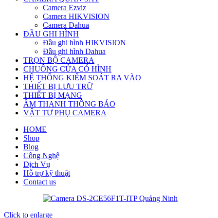
Camera Ezviz
Camera HIKVISION
Camera Dahua
ĐẦU GHI HÌNH
Đầu ghi hình HIKVISION
Đầu ghi hình Dahua
TRỌN BỘ CAMERA
CHUÔNG CỬA CÓ HÌNH
HỆ THỐNG KIỂM SOÁT RA VÀO
THIẾT BỊ LƯU TRỮ
THIẾT BỊ MẠNG
ÂM THANH THÔNG BÁO
VẬT TƯ PHỤ CAMERA
HOME
Shop
Blog
Công Nghệ
Dịch Vụ
Hỗ trợ kỹ thuật
Contact us
Click to enlarge