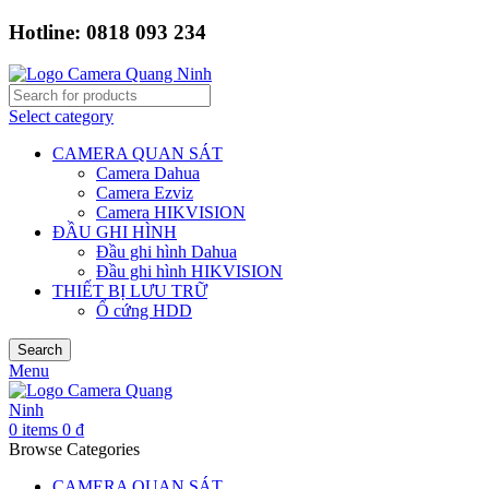
Hotline: 0818 093 234
Select category
CAMERA QUAN SÁT
Camera Dahua
Camera Ezviz
Camera HIKVISION
ĐẦU GHI HÌNH
Đầu ghi hình Dahua
Đầu ghi hình HIKVISION
THIẾT BỊ LƯU TRỮ
Ổ cứng HDD
Search
Menu
0
items
0
₫
Browse Categories
CAMERA QUAN SÁT