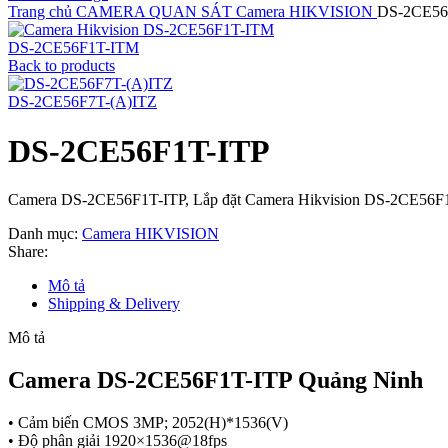
Trang chủ
CAMERA QUAN SÁT
Camera HIKVISION
DS-2CE56
DS-2CE56F1T-ITM
Back to products
DS-2CE56F7T-(A)ITZ
DS-2CE56F1T-ITP
Camera DS-2CE56F1T-ITP, Lắp đặt Camera Hikvision DS-2CE56F
Danh mục:
Camera HIKVISION
Share:
Mô tả
Shipping & Delivery
Mô tả
Camera DS-2CE56F1T-ITP Quảng Ninh
• Cảm biến CMOS 3MP; 2052(H)*1536(V)
• Độ phân giải 1920×1536@18fps