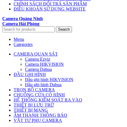
CHÍNH SÁCH ĐỔI TRẢ SẢN PHẨM
ĐIỀU KHOẢN SỬ DỤNG WEBSITE
Camera Quảng Ninh
Camera Hải Phòng
Search
Menu
Categories
CAMERA QUAN SÁT
Camera Ezviz
Camera HIKVISION
Camera Dahua
ĐẦU GHI HÌNH
Đầu ghi hình HIKVISION
Đầu ghi hình Dahua
TRỌN BỘ CAMERA
CHUÔNG CỬA CÓ HÌNH
HỆ THỐNG KIỂM SOÁT RA VÀO
THIẾT BỊ LƯU TRỮ
THIẾT BỊ MẠNG
ÂM THANH THÔNG BÁO
VẬT TƯ PHỤ CAMERA