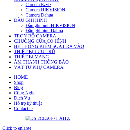
Camera Ezviz
Camera HIKVISION
Camera Dahua
ĐẦU GHI HÌNH
Đầu ghi hình HIKVISION
Đầu ghi hình Dahua
TRỌN BỘ CAMERA
CHUÔNG CỬA CÓ HÌNH
HỆ THỐNG KIỂM SOÁT RA VÀO
THIẾT BỊ LƯU TRỮ
THIẾT BỊ MẠNG
ÂM THANH THÔNG BÁO
VẬT TƯ PHỤ CAMERA
HOME
Shop
Blog
Công Nghệ
Dịch Vụ
Hỗ trợ kỹ thuật
Contact us
Click to enlarge