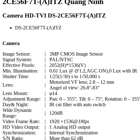
2CE56F7T-(A)ITZ Quảng Ninh
Camera HD-TVI DS-2CE56F7T-(A)ITZ
DS-2CE56F7T-(A)ITZ
Camera
Image Sensor:
|
3MP CMOS Image Sensor
Signal System:
|
PAL/NTSC
Effective Pixels:
|
2052(H)*1536(V)
Min. Illumination:
|
0.01 Lux @ (F1.2,AGC ON),0 Lux with IR
Shutter Time:
|
1/25(1/30) s to 1/50,000 s
Motorized VF lens; 2.8 – 12 mm
Lens:
|
Angel of view: 26.8°-83°
Lens Mount:
|
φ14
Adjustment Range:
|
Pan: 0 – 355°, Tilt: 0 – 75°, Rotation: 0 – 355
Day& Night:
|
IR cut filter with auto switch
Wide Dynamic
|
120dB
Range:
Video Frame Rate:
|
1920 ×1536@18fps
HD Video Output:
|
1 Analog HD output
Synchronization:
|
Internal Synchronization
S/N Ratio:
|
More than 62 dB