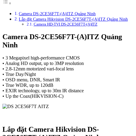
Camera DS-2CE56F7T-(A)ITZ Quảng Ninh
Lắp đặt Camera Hikvision DS-2CE56F7T-(A)ITZ Quảng Ninh
Camera HD-TVI DS-2CE56F7T-(A)ITZ
Camera DS-2CE56F7T-(A)ITZ Quảng
Ninh
• 3 Megapixel high-performance CMOS
• Analog HD output, up to 3MP resolution
• 2.8-12mm motorized vari-focal lens
• True Day/Night
• OSD menu, DNR, Smart IR
• True WDR, up to 120dB
• EXIR technology, up to 30m IR distance
• Up the Coax(HIKVISION-C)
Lắp đặt Camera Hikvision DS-