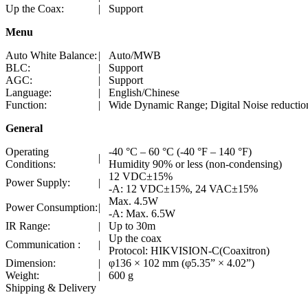
Up the Coax:
|
Support
Menu
Auto White Balance:
|
Auto/MWB
BLC:
|
Support
AGC:
|
Support
Language:
|
English/Chinese
Function:
|
Wide Dynamic Range; Digital Noise reducti
General
Operating
-40 °C – 60 °C (-40 °F – 140 °F)
|
Conditions:
Humidity 90% or less (non-condensing)
12 VDC±15%
Power Supply:
|
-A: 12 VDC±15%, 24 VAC±15%
Max. 4.5W
Power Consumption:
|
-A: Max. 6.5W
IR Range:
|
Up to 30m
Up the coax
Communication :
|
Protocol: HIKVISION-C(Coaxitron)
Dimension:
|
φ136 × 102 mm (φ5.35” × 4.02”)
Weight:
|
600 g
Shipping & Delivery