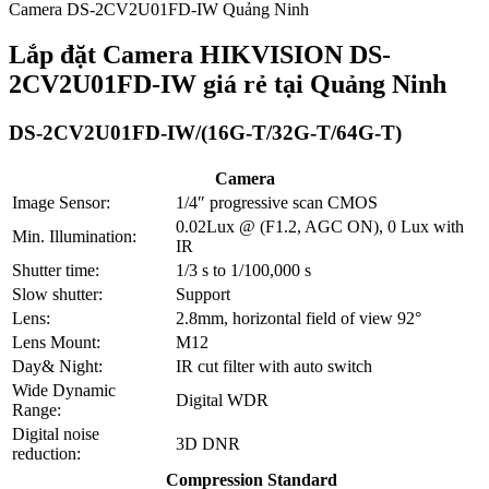
Camera DS-2CV2U01FD-IW Quảng Ninh
Lắp đặt Camera HIKVISION DS-
2CV2U01FD-IW giá rẻ tại Quảng Ninh
DS-2CV2U01FD-IW/(16G-T/32G-T/64G-T)
Camera
Image Sensor:
1/4″ progressive scan CMOS
0.02Lux @ (F1.2, AGC ON), 0 Lux with
Min. Illumination:
IR
Shutter time:
1/3 s to 1/100,000 s
Slow shutter:
Support
Lens:
2.8mm, horizontal field of view 92°
Lens Mount:
M12
Day& Night:
IR cut filter with auto switch
Wide Dynamic
Digital WDR
Range:
Digital noise
3D DNR
reduction:
Compression Standard