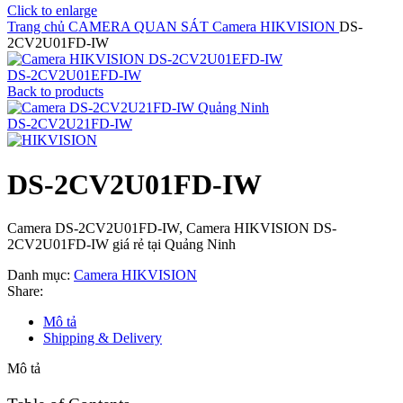
Click to enlarge
Trang chủ
CAMERA QUAN SÁT
Camera HIKVISION
DS-
2CV2U01FD-IW
DS-2CV2U01EFD-IW
Back to products
DS-2CV2U21FD-IW
DS-2CV2U01FD-IW
Camera DS-2CV2U01FD-IW, Camera HIKVISION DS-
2CV2U01FD-IW giá rẻ tại Quảng Ninh
Danh mục:
Camera HIKVISION
Share:
Mô tả
Shipping & Delivery
Mô tả