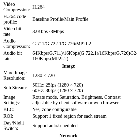
Video
H.264
Compression:
H.264 code
Baseline Profile/Main Profile
profile:
Video bit
32Kbps~8Mbps
rate:
Audio
G.711/G.722.1/G.726/MP2L2
Compression:
Audio bit
64Kbps(G.711)/16Kbps(G.722.1)/16Kbps(G.726)/32
rate:
160Kbps(MP2L2)
Image
Max. Image
1280 × 720
Resolution:
50Hz: 25fps (1280 × 720)
Sub Stream:
60Hz: 30fps (1280 × 720)
Image
Rotate mode, Saturation, Brightness, Contrast
Settings:
adjustable by client software or web browser
BLC:
Yes, zone configurable
ROI:
Support 1 fixed region for each stream
Day/Night
Support auto/scheduled
Switch:
Network