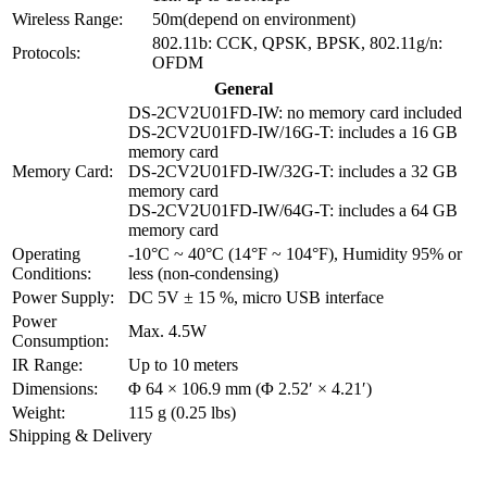
Wireless Range:
50m(depend on environment)
802.11b: CCK, QPSK, BPSK, 802.11g/n:
Protocols:
OFDM
General
DS-2CV2U01FD-IW: no memory card included
DS-2CV2U01FD-IW/16G-T: includes a 16 GB
memory card
Memory Card:
DS-2CV2U01FD-IW/32G-T: includes a 32 GB
memory card
DS-2CV2U01FD-IW/64G-T: includes a 64 GB
memory card
Operating
-10°C ~ 40°C (14°F ~ 104°F), Humidity 95% or
Conditions:
less (non-condensing)
Power Supply:
DC 5V ± 15 %, micro USB interface
Power
Max. 4.5W
Consumption:
IR Range:
Up to 10 meters
Dimensions:
Φ 64 × 106.9 mm (Φ 2.52′ × 4.21′)
Weight:
115 g (0.25 lbs)
Shipping & Delivery