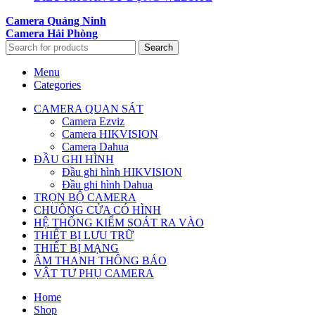
Camera Quảng Ninh
Camera Hải Phòng
Search
Menu
Categories
CAMERA QUAN SÁT
Camera Ezviz
Camera HIKVISION
Camera Dahua
ĐẦU GHI HÌNH
Đầu ghi hình HIKVISION
Đầu ghi hình Dahua
TRỌN BỘ CAMERA
CHUÔNG CỬA CÓ HÌNH
HỆ THỐNG KIỂM SOÁT RA VÀO
THIẾT BỊ LƯU TRỮ
THIẾT BỊ MẠNG
ÂM THANH THÔNG BÁO
VẬT TƯ PHỤ CAMERA
Home
Shop