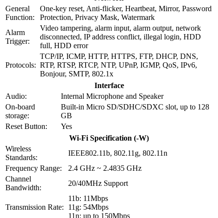
General
One-key reset, Anti-flicker, Heartbeat, Mirror, Password
Function:
Protection, Privacy Mask, Watermark
Video tampering, alarm input, alarm output, network
Alarm
disconnected, IP address conflict, illegal login, HDD
Trigger:
full, HDD error
TCP/IP, ICMP, HTTP, HTTPS, FTP, DHCP, DNS,
Protocols:
RTP, RTSP, RTCP, NTP, UPnP, IGMP, QoS, IPv6,
Bonjour, SMTP, 802.1x
Interface
Audio:
Internal Microphone and Speaker
On-board
Built-in Micro SD/SDHC/SDXC slot, up to 128
storage:
GB
Reset Button:
Yes
Wi-Fi Specification (-W)
Wireless
IEEE802.11b, 802.11g, 802.11n
Standards:
Frequency Range:
2.4 GHz ~ 2.4835 GHz
Channel
20/40MHz Support
Bandwidth:
11b: 11Mbps
Transmission Rate:
11g: 54Mbps
11n: up to 150Mbps