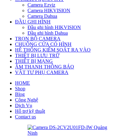
Camera Ezviz
Camera HIKVISION
Camera Dahua
ĐẦU GHI HÌNH
Đầu ghi hình HIKVISION
Đầu ghi hình Dahua
TRỌN BỘ CAMERA
CHUÔNG CỬA CÓ HÌNH
HỆ THỐNG KIỂM SOÁT RA VÀO
THIẾT BỊ LƯU TRỮ
THIẾT BỊ MẠNG
ÂM THANH THÔNG BÁO
VẬT TƯ PHỤ CAMERA
HOME
Shop
Blog
Công Nghệ
Dịch Vụ
Hỗ trợ kỹ thuật
Contact us