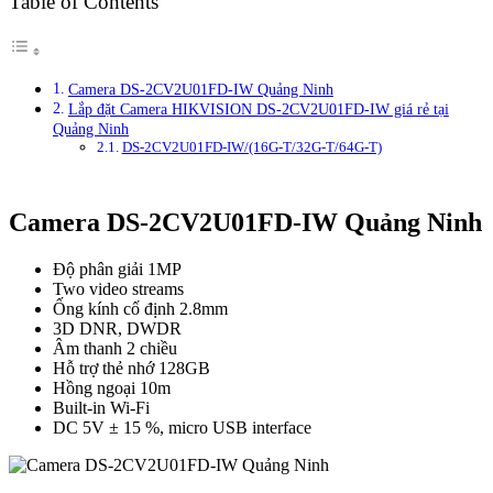
Table of Contents
Camera DS-2CV2U01FD-IW Quảng Ninh
Lắp đặt Camera HIKVISION DS-2CV2U01FD-IW giá rẻ tại
Quảng Ninh
DS-2CV2U01FD-IW/(16G-T/32G-T/64G-T)
Camera DS-2CV2U01FD-IW Quảng Ninh
Độ phân giải 1MP
Two video streams
Ống kính cố định 2.8mm
3D DNR, DWDR
Âm thanh 2 chiều
Hỗ trợ thẻ nhớ 128GB
Hồng ngoại 10m
Built-in Wi-Fi
DC 5V ± 15 %, micro USB interface