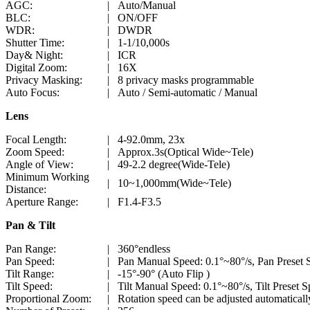
AGC:
|
Auto/Manual
BLC:
|
ON/OFF
WDR:
|
DWDR
Shutter Time:
|
1-1/10,000s
Day& Night:
|
ICR
Digital Zoom:
|
16X
Privacy Masking:
|
8 privacy masks programmable
Auto Focus:
|
Auto / Semi-automatic / Manual
Lens
Focal Length:
|
4-92.0mm, 23x
Zoom Speed:
|
Approx.3s(Optical Wide~Tele)
Angle of View:
|
49-2.2 degree(Wide-Tele)
Minimum Working
|
10~1,000mm(Wide~Tele)
Distance:
Aperture Range:
|
F1.4-F3.5
Pan & Tilt
Pan Range:
|
360°endless
Pan Speed:
|
Pan Manual Speed: 0.1°~80°/s, Pan Preset 
Tilt Range:
|
-15°-90° (Auto Flip )
Tilt Speed:
|
Tilt Manual Speed: 0.1°~80°/s, Tilt Preset S
Proportional Zoom:
|
Rotation speed can be adjusted automaticall