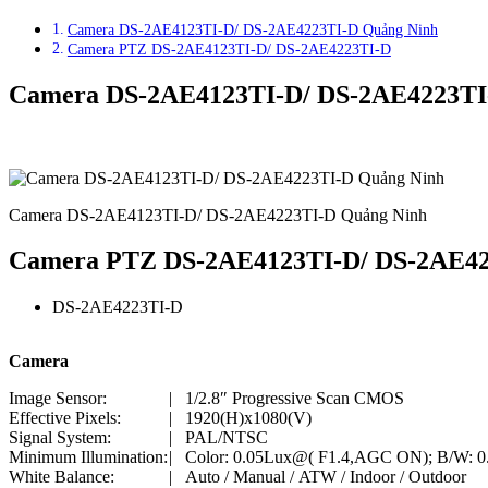
Camera DS-2AE4123TI-D/ DS-2AE4223TI-D Quảng Ninh
Camera PTZ DS-2AE4123TI-D/ DS-2AE4223TI-D
Camera DS-2AE4123TI-D/ DS-2AE4223TI
Camera DS-2AE4123TI-D/ DS-2AE4223TI-D Quảng Ninh
Camera PTZ DS-2AE4123TI-D/ DS-2AE4
DS-2AE4223TI-D
Camera
Image Sensor:
|
1/2.8″ Progressive Scan CMOS
Effective Pixels:
|
1920(H)x1080(V)
Signal System:
|
PAL/NTSC
Minimum Illumination:
|
Color: 0.05Lux@( F1.4,AGC ON); B/W: 0
White Balance:
|
Auto / Manual / ATW / Indoor / Outdoor