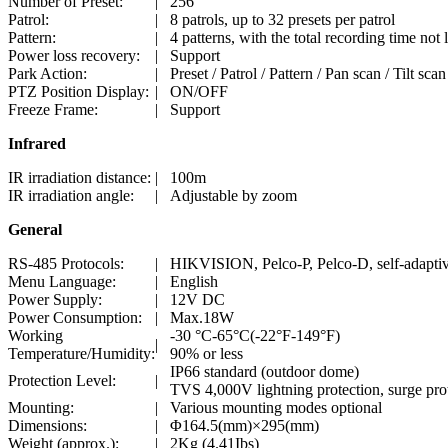
Number of Preset:
|
256
Patrol:
|
8 patrols, up to 32 presets per patrol
Pattern:
|
4 patterns, with the total recording time not
Power loss recovery:
|
Support
Park Action:
|
Preset / Patrol / Pattern / Pan scan / Tilt 
PTZ Position Display:
|
ON/OFF
Freeze Frame:
|
Support
Infrared
IR irradiation distance:
|
100m
IR irradiation angle:
|
Adjustable by zoom
General
RS-485 Protocols:
|
HIKVISION, Pelco-P, Pelco-D, self-adapti
Menu Language:
|
English
Power Supply:
|
12V DC
Power Consumption:
|
Max.18W
Working
-30 °C-65°C(-22°F-149°F)
|
Temperature/Humidity:
90% or less
IP66 standard (outdoor dome)
Protection Level:
|
TVS 4,000V lightning protection, surge prot
Mounting:
|
Various mounting modes optional
Dimensions:
|
Φ164.5(mm)×295(mm)
Weight (approx.):
|
2Kg (4.41Ibs)