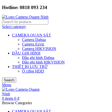
Hotline: 0818 093 234
Select category
CAMERA QUAN SÁT
Camera Dahua
Camera Ezviz
Camera HIKVISION
ĐẦU GHI HÌNH
Đầu ghi hình Dahua
Đầu ghi hình HIKVISION
THIẾT BỊ LƯU TRỮ
Ổ cứng HDD
Search
Menu
0
items
0
₫
Browse Categories
CAMERA QUAN SÁT