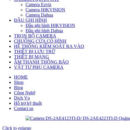
Camera Ezviz
Camera HIKVISION
Camera Dahua
ĐẦU GHI HÌNH
Đầu ghi hình HIKVISION
Đầu ghi hình Dahua
TRỌN BỘ CAMERA
CHUÔNG CỬA CÓ HÌNH
HỆ THỐNG KIỂM SOÁT RA VÀO
THIẾT BỊ LƯU TRỮ
THIẾT BỊ MẠNG
ÂM THANH THÔNG BÁO
VẬT TƯ PHỤ CAMERA
HOME
Shop
Blog
Công Nghệ
Dịch Vụ
Hỗ trợ kỹ thuật
Contact us
Click to enlarge