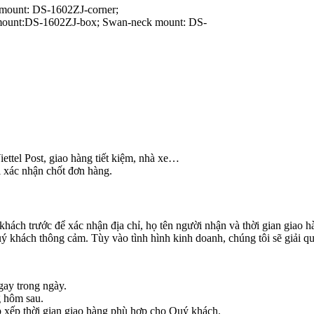
mount: DS-1602ZJ-corner;
mount:DS-1602ZJ-box; Swan-neck mount: DS-
ettel Post, giao hàng tiết kiệm, nhà xe…
i xác nhận chốt đơn hàng.
khách trước để xác nhận địa chỉ, họ tên người nhận và thời gian giao 
 khách thông cảm. Tùy vào tình hình kinh doanh, chúng tôi sẽ giải qu
gay trong ngày.
g hôm sau.
ắp xếp thời gian giao hàng phù hợp cho Quý khách.