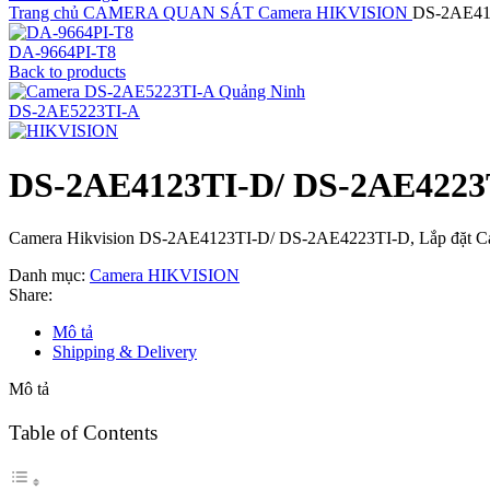
Trang chủ
CAMERA QUAN SÁT
Camera HIKVISION
DS-2AE41
DA-9664PI-T8
Back to products
DS-2AE5223TI-A
DS-2AE4123TI-D/ DS-2AE4223
Camera Hikvision DS-2AE4123TI-D/ DS-2AE4223TI-D, Lắp đặt C
Danh mục:
Camera HIKVISION
Share:
Mô tả
Shipping & Delivery
Mô tả
Table of Contents