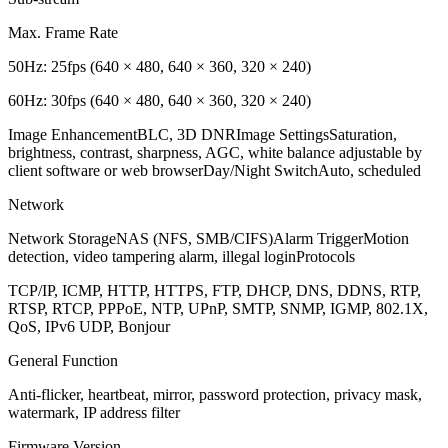
Max. Frame Rate
50Hz: 25fps (640 × 480, 640 × 360, 320 × 240)
60Hz: 30fps (640 × 480, 640 × 360, 320 × 240)
Image EnhancementBLC, 3D DNRImage SettingsSaturation,
brightness, contrast, sharpness, AGC, white balance adjustable by
client software or web browserDay/Night SwitchAuto, scheduled
Network
Network StorageNAS (NFS, SMB/CIFS)Alarm TriggerMotion
detection, video tampering alarm, illegal loginProtocols
TCP/IP, ICMP, HTTP, HTTPS, FTP, DHCP, DNS, DDNS, RTP,
RTSP, RTCP, PPPoE, NTP, UPnP, SMTP, SNMP, IGMP, 802.1X,
QoS, IPv6 UDP, Bonjour
General Function
Anti-flicker, heartbeat, mirror, password protection, privacy mask,
watermark, IP address filter
Firmware Version