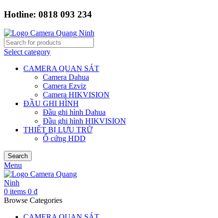
Hotline: 0818 093 234
Select category
CAMERA QUAN SÁT
Camera Dahua
Camera Ezviz
Camera HIKVISION
ĐẦU GHI HÌNH
Đầu ghi hình Dahua
Đầu ghi hình HIKVISION
THIẾT BỊ LƯU TRỮ
Ổ cứng HDD
Search
Menu
0
items
0
₫
Browse Categories
CAMERA QUAN SÁT