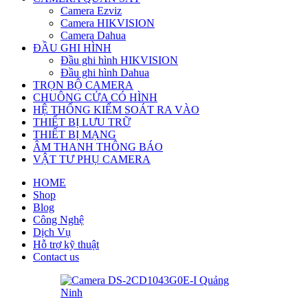
Camera Ezviz
Camera HIKVISION
Camera Dahua
ĐẦU GHI HÌNH
Đầu ghi hình HIKVISION
Đầu ghi hình Dahua
TRỌN BỘ CAMERA
CHUÔNG CỬA CÓ HÌNH
HỆ THỐNG KIỂM SOÁT RA VÀO
THIẾT BỊ LƯU TRỮ
THIẾT BỊ MẠNG
ÂM THANH THÔNG BÁO
VẬT TƯ PHỤ CAMERA
HOME
Shop
Blog
Công Nghệ
Dịch Vụ
Hỗ trợ kỹ thuật
Contact us