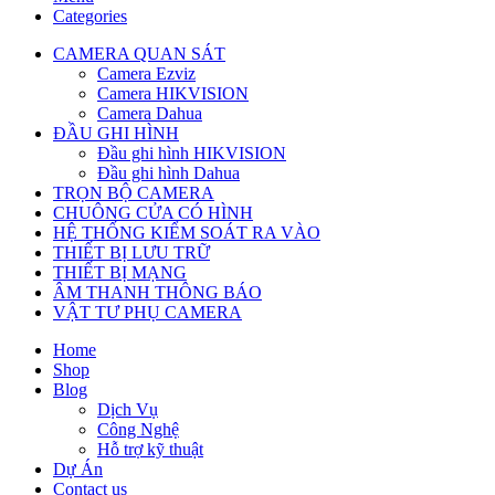
Categories
CAMERA QUAN SÁT
Camera Ezviz
Camera HIKVISION
Camera Dahua
ĐẦU GHI HÌNH
Đầu ghi hình HIKVISION
Đầu ghi hình Dahua
TRỌN BỘ CAMERA
CHUÔNG CỬA CÓ HÌNH
HỆ THỐNG KIỂM SOÁT RA VÀO
THIẾT BỊ LƯU TRỮ
THIẾT BỊ MẠNG
ÂM THANH THÔNG BÁO
VẬT TƯ PHỤ CAMERA
Home
Shop
Blog
Dịch Vụ
Công Nghệ
Hỗ trợ kỹ thuật
Dự Án
Contact us