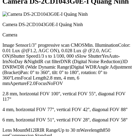
Camera DS-2CD1043G0E-I Quảng Ninh
Camera DS-2CD1043G0E-I Quảng Ninh
Camera
Image Sensor1/3″ progressive scan CMOSMin. IlluminationColor:
0.01 Lux @(F1.2, AGC ON), 0.028 Lux @ (F2.0, AGC
ON)Shutter Speed1/3 s to 1/100, 000 sSlow ShutterYesAuto-
IrisNoDay &NightIR cut filterDNR (Digital Noise Reduction)3D
DNRWDR (Wide Dynamic Range)Digital WDRAngle Adjustment
(Bracket)Pan: 0° to 360°, tilt: 0° to 180°, rotation: 0° to
360°LensFocal Length2.8 mm, 4 mm, 6
mmApertureF2.0FocusNoFOV
2.8 mm, horizontal FOV 100°, vertical FOV 55°, diagonal FOV
117°
4 mm, horizontal FOV 77°, vertical FOV 42°, diagonal FOV 88°
6 mm, horizontal FOV 51°, vertical FOV 28°, diagonal FOV 58°
Lens MountM12IRIR RangeUp to 30 mWavelength850
nmCompression Standard