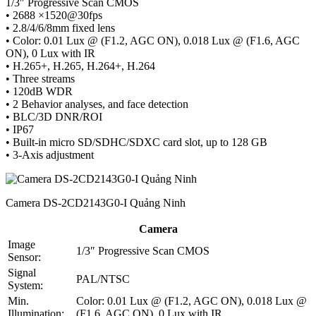
1/3″ Progressive Scan CMOS
• 2688 ×1520@30fps
• 2.8/4/6/8mm fixed lens
• Color: 0.01 Lux @ (F1.2, AGC ON), 0.018 Lux @ (F1.6, AGC
ON), 0 Lux with IR
• H.265+, H.265, H.264+, H.264
• Three streams
• 120dB WDR
• 2 Behavior analyses, and face detection
• BLC/3D DNR/ROI
• IP67
• Built-in micro SD/SDHC/SDXC card slot, up to 128 GB
• 3-Axis adjustment
Camera DS-2CD2143G0-I Quảng Ninh
Camera
Image
1/3″ Progressive Scan CMOS
Sensor:
Signal
PAL/NTSC
System:
Min.
Color: 0.01 Lux @ (F1.2, AGC ON), 0.018 Lux @
Illumination:
(F1.6, AGC ON), 0 Lux with IR