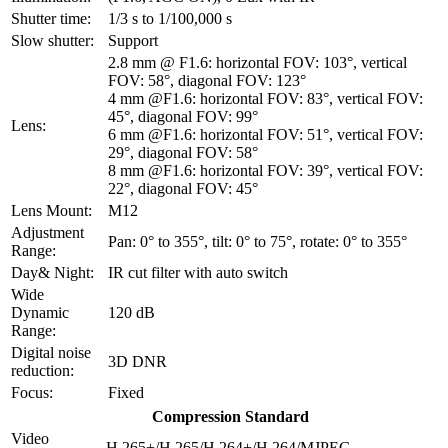
Shutter time:
1/3 s to 1/100,000 s
Slow shutter:
Support
2.8 mm @ F1.6: horizontal FOV: 103°, vertical
FOV: 58°, diagonal FOV: 123°
4 mm @F1.6: horizontal FOV: 83°, vertical FOV:
45°, diagonal FOV: 99°
Lens:
6 mm @F1.6: horizontal FOV: 51°, vertical FOV:
29°, diagonal FOV: 58°
8 mm @F1.6: horizontal FOV: 39°, vertical FOV:
22°, diagonal FOV: 45°
Lens Mount:
M12
Adjustment
Pan: 0° to 355°, tilt: 0° to 75°, rotate: 0° to 355°
Range:
Day& Night:
IR cut filter with auto switch
Wide
Dynamic
120 dB
Range:
Digital noise
3D DNR
reduction:
Focus:
Fixed
Compression Standard
Video
H.265+/H.265/H.264+/H.264/MJPEG