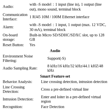
with -S model：1 input (line in), 1 output (line
Audio:
out), mono sound, terminal block
Communication
1 RJ45 10M / 100M Ethernet interface
Interface:
with -S model：1 input, 1 output (max. 12 VDC,
Alarm:
30 mA), terminal block
On-board
Built-in Micro SD/SDHC/SDXC slot, up to 128
storage:
GB
Reset Button:
Yes
Audio
Environment Noise
Support(-S)
Filtering:
8 kHz/16 kHz/32 kHz/44.1 kHZ/48
Audio Sampling Rate:
kHz
Smart Feature-set
Behavior Analysis:
Line crossing detection, intrusion detection
Line Crossing
Cross a pre-defined virtual line
Detection:
Enter and loiter in a pre-defined virtual
Intrusion Detection:
region
Recognition:
Face Detection