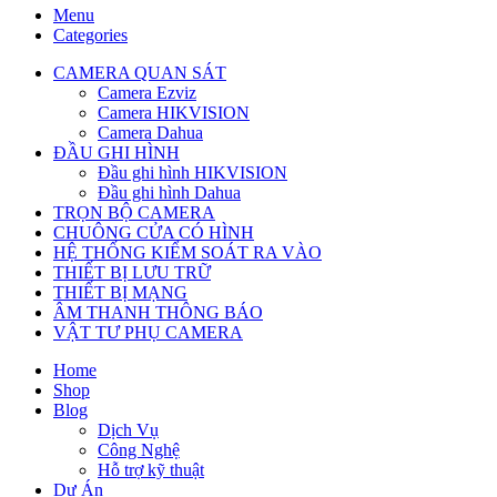
Menu
Categories
CAMERA QUAN SÁT
Camera Ezviz
Camera HIKVISION
Camera Dahua
ĐẦU GHI HÌNH
Đầu ghi hình HIKVISION
Đầu ghi hình Dahua
TRỌN BỘ CAMERA
CHUÔNG CỬA CÓ HÌNH
HỆ THỐNG KIỂM SOÁT RA VÀO
THIẾT BỊ LƯU TRỮ
THIẾT BỊ MẠNG
ÂM THANH THÔNG BÁO
VẬT TƯ PHỤ CAMERA
Home
Shop
Blog
Dịch Vụ
Công Nghệ
Hỗ trợ kỹ thuật
Dự Án