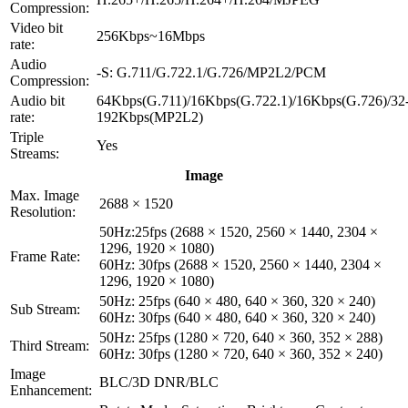
Compression:
Video bit
256Kbps~16Mbps
rate:
Audio
-S: G.711/G.722.1/G.726/MP2L2/PCM
Compression:
Audio bit
64Kbps(G.711)/16Kbps(G.722.1)/16Kbps(G.726)/32
rate:
192Kbps(MP2L2)
Triple
Yes
Streams:
Image
Max. Image
2688 × 1520
Resolution:
50Hz:25fps (2688 × 1520, 2560 × 1440, 2304 ×
1296, 1920 × 1080)
Frame Rate:
60Hz: 30fps (2688 × 1520, 2560 × 1440, 2304 ×
1296, 1920 × 1080)
50Hz: 25fps (640 × 480, 640 × 360, 320 × 240)
Sub Stream:
60Hz: 30fps (640 × 480, 640 × 360, 320 × 240)
50Hz: 25fps (1280 × 720, 640 × 360, 352 × 288)
Third Stream:
60Hz: 30fps (1280 × 720, 640 × 360, 352 × 240)
Image
BLC/3D DNR/BLC
Enhancement: