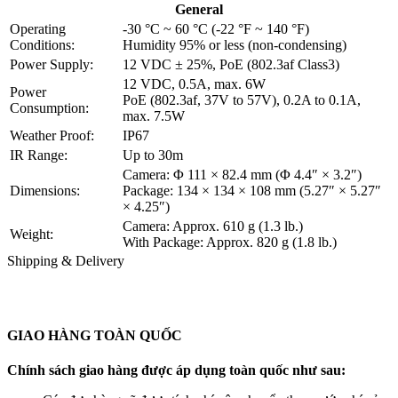
General
Operating
-30 °C ~ 60 °C (-22 °F ~ 140 °F)
Conditions:
Humidity 95% or less (non-condensing)
Power Supply:
12 VDC ± 25%, PoE (802.3af Class3)
12 VDC, 0.5A, max. 6W
Power
PoE (802.3af, 37V to 57V), 0.2A to 0.1A,
Consumption:
max. 7.5W
Weather Proof:
IP67
IR Range:
Up to 30m
Camera: Φ 111 × 82.4 mm (Φ 4.4″ × 3.2″)
Dimensions:
Package: 134 × 134 × 108 mm (5.27″ × 5.27″
× 4.25″)
Camera: Approx. 610 g (1.3 lb.)
Weight:
With Package: Approx. 820 g (1.8 lb.)
Shipping & Delivery
GIAO HÀNG TOÀN QUỐC
Chính sách giao hàng được áp dụng toàn quốc như sau: