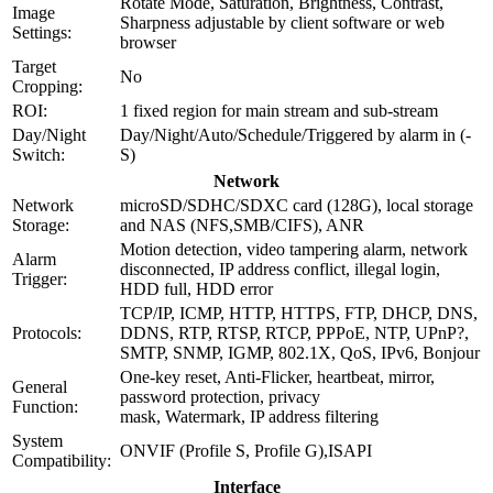
Rotate Mode, Saturation, Brightness, Contrast,
Image
Sharpness adjustable by client software or web
Settings:
browser
Target
No
Cropping:
ROI:
1 fixed region for main stream and sub-stream
Day/Night
Day/Night/Auto/Schedule/Triggered by alarm in (-
Switch:
S)
Network
Network
microSD/SDHC/SDXC card (128G), local storage
Storage:
and NAS (NFS,SMB/CIFS), ANR
Motion detection, video tampering alarm, network
Alarm
disconnected, IP address conflict, illegal login,
Trigger:
HDD full, HDD error
TCP/IP, ICMP, HTTP, HTTPS, FTP, DHCP, DNS,
Protocols:
DDNS, RTP, RTSP, RTCP, PPPoE, NTP, UPnP?,
SMTP, SNMP, IGMP, 802.1X, QoS, IPv6, Bonjour
One-key reset, Anti-Flicker, heartbeat, mirror,
General
password protection, privacy
Function:
mask, Watermark, IP address filtering
System
ONVIF (Profile S, Profile G),ISAPI
Compatibility:
Interface