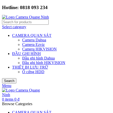
Hotline: 0818 093 234
Select category
CAMERA QUAN SÁT
Camera Dahua
Camera Ezviz
Camera HIKVISION
ĐẦU GHI HÌNH
Đầu ghi hình Dahua
Đầu ghi hình HIKVISION
THIẾT BỊ LƯU TRỮ
Ổ cứng HDD
Search
Menu
0
items
0
₫
Browse Categories
CAMERA QUAN SÁT