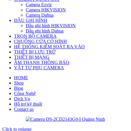
Camera Ezviz
Camera HIKVISION
Camera Dahua
ĐẦU GHI HÌNH
Đầu ghi hình HIKVISION
Đầu ghi hình Dahua
TRỌN BỘ CAMERA
CHUÔNG CỬA CÓ HÌNH
HỆ THỐNG KIỂM SOÁT RA VÀO
THIẾT BỊ LƯU TRỮ
THIẾT BỊ MẠNG
ÂM THANH THÔNG BÁO
VẬT TƯ PHỤ CAMERA
HOME
Shop
Blog
Công Nghệ
Dịch Vụ
Hỗ trợ kỹ thuật
Contact us
Click to enlarge