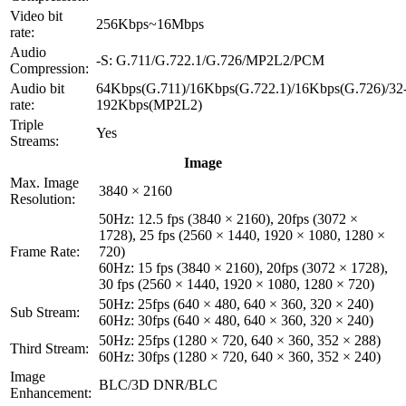
Video bit
256Kbps~16Mbps
rate:
Audio
-S: G.711/G.722.1/G.726/MP2L2/PCM
Compression:
Audio bit
64Kbps(G.711)/16Kbps(G.722.1)/16Kbps(G.726)/32
rate:
192Kbps(MP2L2)
Triple
Yes
Streams:
Image
Max. Image
3840 × 2160
Resolution:
50Hz: 12.5 fps (3840 × 2160), 20fps (3072 ×
1728), 25 fps (2560 × 1440, 1920 × 1080, 1280 ×
Frame Rate:
720)
60Hz: 15 fps (3840 × 2160), 20fps (3072 × 1728),
30 fps (2560 × 1440, 1920 × 1080, 1280 × 720)
50Hz: 25fps (640 × 480, 640 × 360, 320 × 240)
Sub Stream:
60Hz: 30fps (640 × 480, 640 × 360, 320 × 240)
50Hz: 25fps (1280 × 720, 640 × 360, 352 × 288)
Third Stream:
60Hz: 30fps (1280 × 720, 640 × 360, 352 × 240)
Image
BLC/3D DNR/BLC
Enhancement: