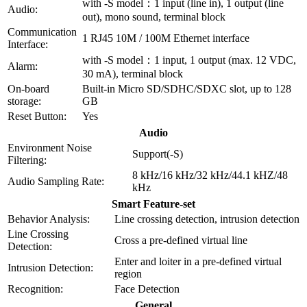
with -S model：1 input (line in), 1 output (line
Audio:
out), mono sound, terminal block
Communication
1 RJ45 10M / 100M Ethernet interface
Interface:
with -S model：1 input, 1 output (max. 12 VDC,
Alarm:
30 mA), terminal block
On-board
Built-in Micro SD/SDHC/SDXC slot, up to 128
storage:
GB
Reset Button:
Yes
Audio
Environment Noise
Support(-S)
Filtering:
8 kHz/16 kHz/32 kHz/44.1 kHZ/48
Audio Sampling Rate:
kHz
Smart Feature-set
Behavior Analysis:
Line crossing detection, intrusion detection
Line Crossing
Cross a pre-defined virtual line
Detection:
Enter and loiter in a pre-defined virtual
Intrusion Detection:
region
Recognition:
Face Detection
General