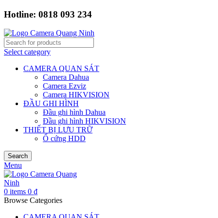
Hotline: 0818 093 234
Select category
CAMERA QUAN SÁT
Camera Dahua
Camera Ezviz
Camera HIKVISION
ĐẦU GHI HÌNH
Đầu ghi hình Dahua
Đầu ghi hình HIKVISION
THIẾT BỊ LƯU TRỮ
Ổ cứng HDD
Search
Menu
0
items
0
₫
Browse Categories
CAMERA QUAN SÁT