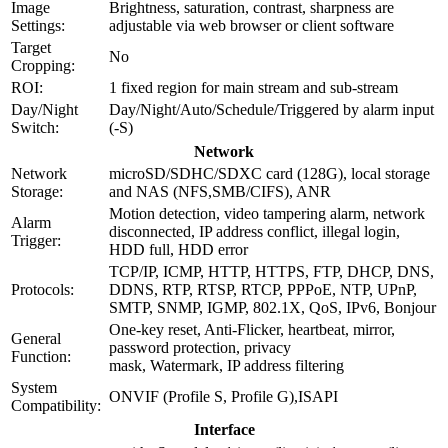
Image
Brightness, saturation, contrast, sharpness are
Settings:
adjustable via web browser or client software
Target
No
Cropping:
ROI:
1 fixed region for main stream and sub-stream
Day/Night
Day/Night/Auto/Schedule/Triggered by alarm input
Switch:
(-S)
Network
Network
microSD/SDHC/SDXC card (128G), local storage
Storage:
and NAS (NFS,SMB/CIFS), ANR
Motion detection, video tampering alarm, network
Alarm
disconnected, IP address conflict, illegal login,
Trigger:
HDD full, HDD error
TCP/IP, ICMP, HTTP, HTTPS, FTP, DHCP, DNS,
Protocols:
DDNS, RTP, RTSP, RTCP, PPPoE, NTP, UPnP,
SMTP, SNMP, IGMP, 802.1X, QoS, IPv6, Bonjour
One-key reset, Anti-Flicker, heartbeat, mirror,
General
password protection, privacy
Function:
mask, Watermark, IP address filtering
System
ONVIF (Profile S, Profile G),ISAPI
Compatibility:
Interface