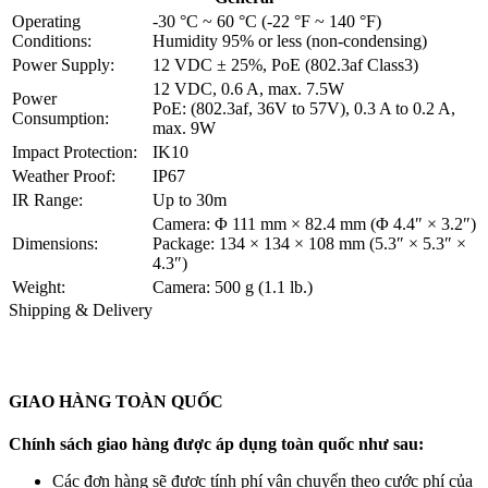
Operating
-30 °C ~ 60 °C (-22 °F ~ 140 °F)
Conditions:
Humidity 95% or less (non-condensing)
Power Supply:
12 VDC ± 25%, PoE (802.3af Class3)
12 VDC, 0.6 A, max. 7.5W
Power
PoE: (802.3af, 36V to 57V), 0.3 A to 0.2 A,
Consumption:
max. 9W
Impact Protection:
IK10
Weather Proof:
IP67
IR Range:
Up to 30m
Camera: Φ 111 mm × 82.4 mm (Φ 4.4″ × 3.2″)
Dimensions:
Package: 134 × 134 × 108 mm (5.3″ × 5.3″ ×
4.3″)
Weight:
Camera: 500 g (1.1 lb.)
Shipping & Delivery
GIAO HÀNG TOÀN QUỐC
Chính sách giao hàng được áp dụng toàn quốc như sau:
Các đơn hàng sẽ được tính phí vận chuyển theo cước phí của