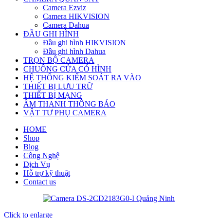
Camera Ezviz
Camera HIKVISION
Camera Dahua
ĐẦU GHI HÌNH
Đầu ghi hình HIKVISION
Đầu ghi hình Dahua
TRỌN BỘ CAMERA
CHUÔNG CỬA CÓ HÌNH
HỆ THỐNG KIỂM SOÁT RA VÀO
THIẾT BỊ LƯU TRỮ
THIẾT BỊ MẠNG
ÂM THANH THÔNG BÁO
VẬT TƯ PHỤ CAMERA
HOME
Shop
Blog
Công Nghệ
Dịch Vụ
Hỗ trợ kỹ thuật
Contact us
Click to enlarge