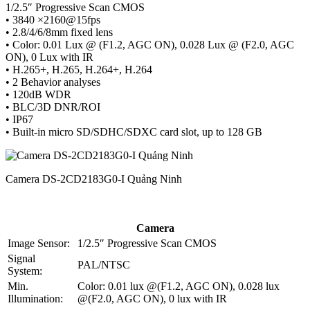
1/2.5″ Progressive Scan CMOS
• 3840 ×2160@15fps
• 2.8/4/6/8mm fixed lens
• Color: 0.01 Lux @ (F1.2, AGC ON), 0.028 Lux @ (F2.0, AGC
ON), 0 Lux with IR
• H.265+, H.265, H.264+, H.264
• 2 Behavior analyses
• 120dB WDR
• BLC/3D DNR/ROI
• IP67
• Built-in micro SD/SDHC/SDXC card slot, up to 128 GB
Camera DS-2CD2183G0-I Quảng Ninh
Camera
Image Sensor:
1/2.5″ Progressive Scan CMOS
Signal
PAL/NTSC
System:
Min.
Color: 0.01 lux @(F1.2, AGC ON), 0.028 lux
Illumination:
@(F2.0, AGC ON), 0 lux with IR