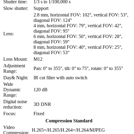
Shutter time:
1/3 s to 1/100,000 s
Slow shutter:
Support
2.8 mm, horizontal FOV: 102°, vertical FOV: 53°,
diagonal FOV: 124°
4 mm, horizontal FOV: 79°, vertical FOV: 42°,
diagonal FOV: 95°
Lens:
6 mm, horizontal FOV: 50°, vertical FOV: 28°,
diagonal FOV: 59°
8 mm, horizontal FOV: 40°, vertical FOV: 25°,
diagonal FOV: 53°
Lens Mount:
M12
Adjustment
Pan: 0° to 355°, tilt: 0° to 75°, rotate: 0° to 355°
Range:
Day& Night:
IR cut filter with auto switch
Wide
Dynamic
120 dB
Range:
Digital noise
3D DNR
reduction:
Focus:
Fixed
Compression Standard
Video
H.265+/H.265/H.264+/H.264/MJPEG
Compression: