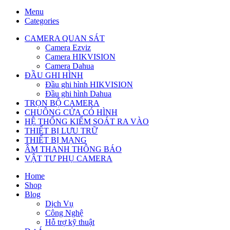
Menu
Categories
CAMERA QUAN SÁT
Camera Ezviz
Camera HIKVISION
Camera Dahua
ĐẦU GHI HÌNH
Đầu ghi hình HIKVISION
Đầu ghi hình Dahua
TRỌN BỘ CAMERA
CHUÔNG CỬA CÓ HÌNH
HỆ THỐNG KIỂM SOÁT RA VÀO
THIẾT BỊ LƯU TRỮ
THIẾT BỊ MẠNG
ÂM THANH THÔNG BÁO
VẬT TƯ PHỤ CAMERA
Home
Shop
Blog
Dịch Vụ
Công Nghệ
Hỗ trợ kỹ thuật