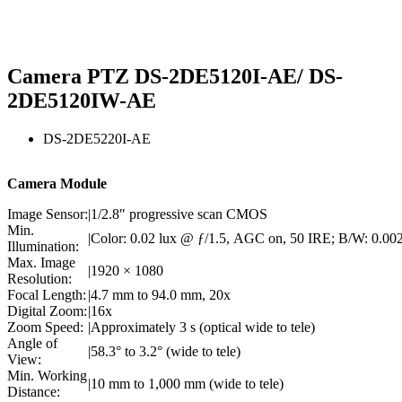
Camera PTZ DS-2DE5120I-AE/ DS-
2DE5120IW-AE
DS-2DE5220I-AE
Camera Module
Image Sensor:
|
1/2.8″ progressive scan CMOS
Min.
|
Color: 0.02 lux @ ƒ/1.5, AGC on, 50 IRE; B/W: 0.002 
Illumination:
Max. Image
|
1920 × 1080
Resolution:
Focal Length:
|
4.7 mm to 94.0 mm, 20x
Digital Zoom:
|
16x
Zoom Speed:
|
Approximately 3 s (optical wide to tele)
Angle of
|
58.3° to 3.2° (wide to tele)
View:
Min. Working
|
10 mm to 1,000 mm (wide to tele)
Distance: