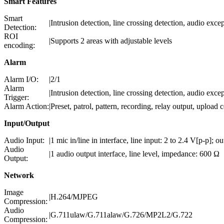
Smart Features
Smart
|
Intrusion detection, line crossing detection, audio exce
Detection:
ROI
|
Supports 2 areas with adjustable levels
encoding:
Alarm
Alarm I/O:
|
2/1
Alarm
|
Intrusion detection, line crossing detection, audio exc
Trigger:
Alarm Action:
|
Preset, patrol, pattern, recording, relay output, upload
Input/Output
Audio Input:
|
1 mic in/line in interface, line input: 2 to 2.4 V[p-p]
Audio
|
1 audio output interface, line level, impedance: 600 Ω
Output:
Network
Image
|
H.264/MJPEG
Compression:
Audio
|
G.711ulaw/G.711alaw/G.726/MP2L2/G.722
Compression: