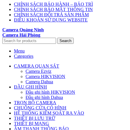
CHÍNH SÁCH BẢO HÀNH – BẢO TRÌ
CHÍNH SÁCH BẢO MẬT THÔNG TIN
CHÍNH SÁCH ĐỔI TRẢ SẢN PHẨM
ĐIỀU KHOẢN SỬ DỤNG WEBSITE
Camera Quảng Ninh
Camera Hải Phòng
Search
Menu
Categories
CAMERA QUAN SÁT
Camera Ezviz
Camera HIKVISION
Camera Dahua
ĐẦU GHI HÌNH
Đầu ghi hình HIKVISION
Đầu ghi hình Dahua
TRỌN BỘ CAMERA
CHUÔNG CỬA CÓ HÌNH
HỆ THỐNG KIỂM SOÁT RA VÀO
THIẾT BỊ LƯU TRỮ
THIẾT BỊ MẠNG
ÂM THANH THÔNG BÁO