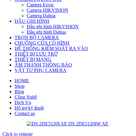
Camera Ezviz
Camera HIKVISION
Camera Dahua
ĐẦU GHI HÌNH
Đầu ghi hình HIKVISION
Đầu ghi hình Dahua
TRỌN BỘ CAMERA
CHUÔNG CỬA CÓ HÌNH
HỆ THỐNG KIỂM SOÁT RA VÀO
THIẾT BỊ LƯU TRỮ
THIẾT BỊ MẠNG
ÂM THANH THÔNG BÁO
VẬT TƯ PHỤ CAMERA
HOME
Shop
Blog
Công Nghệ
Dịch Vụ
Hỗ trợ kỹ thuật
Contact us
Click to enlarge