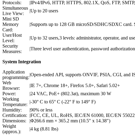
Protocols:
|
IPv4/IPv6, HTTP, HTTPS, 802.1X, QoS, FTP, SMT
Simultaneous
|
Up to 20 users
Live View:
Mini SD
Memory
|
Supports up to 128 GB microSD/SDHC/SDXC card. S
Card:
User/Host
|
Up to 32 users,3 levels: administrator, operator, and use
Level:
Security
|
Three level user authentication, password authorizatio
Measures:
System Integration
Application
|
Open-ended API, supports ONVIF, PSIA, CGI, and 
programming:
Web
|
IE 7+, Chrome 18+, Firefox 5.0+, Safari 5.02+
Browser:
Power:
|
24 VAC, PoE+ (802.3at), maximum 30 W
Working
|
-30° C to 65° C (-22° F to 149° F)
Temperature:
Humidity:
|
90% or less
Certification:
|
FCC, CE, UL, RoHS, IEC/EN 61000, IEC/EN 55022
Dimensions:
|
Φ266.6 mm × 365.2 mm (10.5″ x 14.38″)
Weight
|
4 kg (8.81 lbs)
(approx.):