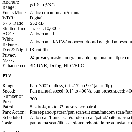
Aperture
|
ƒ/1.6 to ƒ/3.5
Range:
Focus Mode:
|
Auto/semiautomatic/manual
WDR:
|
Digital
S / N Ratio:
|
≥52 dB
Shutter Time:
|
1 s to 1/10,000 s
AGC:
|
Auto/manual
White
|
Auto/manual/ATW/indoor/outdoor/daylight lamp/sodi
Balance:
Day & Night:
|
IR cut filter
Privacy
|
24 privacy masks programmable; optional multiple col
Mask:
Enhancement:
|
3D DNR, Defog, HLC/BLC
PTZ
Range:
|
Pan: 360° endless; tilt: -15° to 90° (auto flip)
Speed:
|
Pan manual speed: 0.1° to 400°/s, pan preset speed: 400°
Number of
|
300
Preset:
Patrol:
|
8 patrols, up to 32 presets per patrol
Park Action:
|
Preset/patrol/pattern/pan scan/tilt scan/random scan/f
Scheduled
Auto scan/frame scan/random scan/patrol/pattern/preset
|
Task:
panorama scan/tilt scan/dome reboot/ dome adjust/aux 