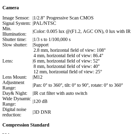
Camera
Image Sensor:
|
1/2.8″ Progressive Scan CMOS
Signal System:
|
PAL/NTSC
Min.
|
Color: 0.005 lux @(F1.2, AGC ON), 0 lux with IR
Illumination:
Shutter time:
|
1/3 s to 1/100,000 s
Slow shutter:
|
Support
2.8 mm, horizontal field of view: 108°
4 mm, horizontal field of view: 86.4°
Lens:
|
6 mm, horizontal field of view: 52°
8 mm, horizontal field of view: 40°
12 mm, horizontal field of view: 25°
Lens Mount:
|
M12
Adjustment
|
Pan: 0° to 360°, tilt: 0° to 90°, rotate: 0° to 360°
Range:
Day& Night:
|
IR cut filter with auto switch
Wide Dynamic
|
120 dB
Range:
Digital noise
|
3D DNR
reduction:
Compression Standard