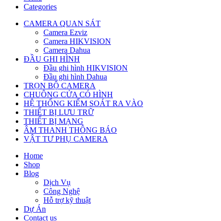
Categories
CAMERA QUAN SÁT
Camera Ezviz
Camera HIKVISION
Camera Dahua
ĐẦU GHI HÌNH
Đầu ghi hình HIKVISION
Đầu ghi hình Dahua
TRỌN BỘ CAMERA
CHUÔNG CỬA CÓ HÌNH
HỆ THỐNG KIỂM SOÁT RA VÀO
THIẾT BỊ LƯU TRỮ
THIẾT BỊ MẠNG
ÂM THANH THÔNG BÁO
VẬT TƯ PHỤ CAMERA
Home
Shop
Blog
Dịch Vụ
Công Nghệ
Hỗ trợ kỹ thuật
Dự Án
Contact us