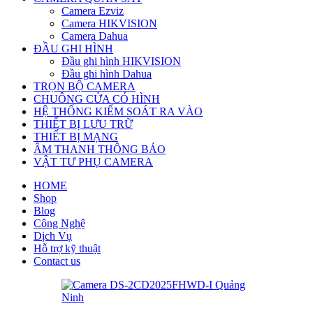
Camera Ezviz
Camera HIKVISION
Camera Dahua
ĐẦU GHI HÌNH
Đầu ghi hình HIKVISION
Đầu ghi hình Dahua
TRỌN BỘ CAMERA
CHUÔNG CỬA CÓ HÌNH
HỆ THỐNG KIỂM SOÁT RA VÀO
THIẾT BỊ LƯU TRỮ
THIẾT BỊ MẠNG
ÂM THANH THÔNG BÁO
VẬT TƯ PHỤ CAMERA
HOME
Shop
Blog
Công Nghệ
Dịch Vụ
Hỗ trợ kỹ thuật
Contact us