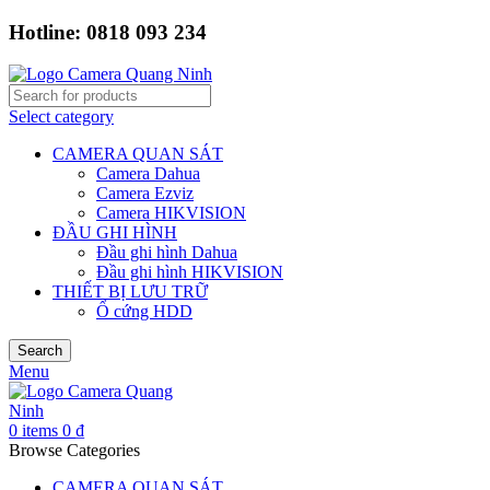
Hotline: 0818 093 234
Select category
CAMERA QUAN SÁT
Camera Dahua
Camera Ezviz
Camera HIKVISION
ĐẦU GHI HÌNH
Đầu ghi hình Dahua
Đầu ghi hình HIKVISION
THIẾT BỊ LƯU TRỮ
Ổ cứng HDD
Search
Menu
0
items
0
₫
Browse Categories
CAMERA QUAN SÁT