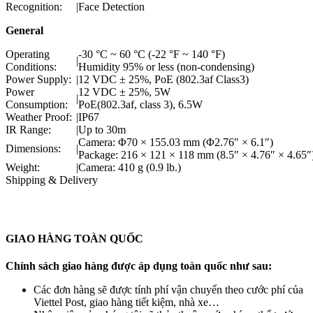
Recognition:
|
Face Detection
General
Operating
-30 °C ~ 60 °C (-22 °F ~ 140 °F)
|
Conditions:
Humidity 95% or less (non-condensing)
Power Supply:
|
12 VDC ± 25%, PoE (802.3af Class3)
Power
12 VDC ± 25%, 5W
|
Consumption:
PoE(802.3af, class 3), 6.5W
Weather Proof:
|
IP67
IR Range:
|
Up to 30m
Camera: Φ70 × 155.03 mm (Φ2.76″ × 6.1″)
Dimensions:
|
Package: 216 × 121 × 118 mm (8.5″ × 4.76″ × 4.65″
Weight:
|
Camera: 410 g (0.9 lb.)
Shipping & Delivery
GIAO HÀNG TOÀN QUỐC
Chính sách giao hàng được áp dụng toàn quốc như sau:
Các đơn hàng sẽ được tính phí vận chuyển theo cước phí của
Viettel Post, giao hàng tiết kiệm, nhà xe…