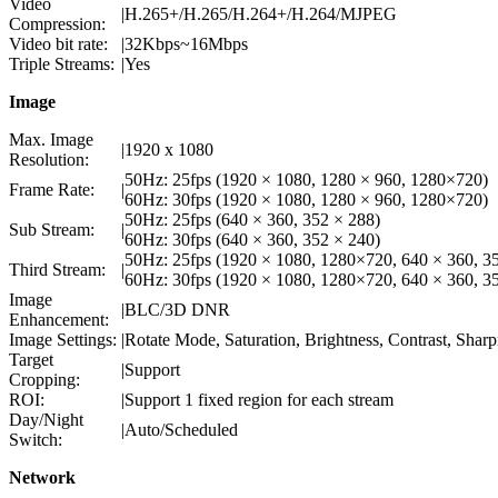
Video
|
H.265+/H.265/H.264+/H.264/MJPEG
Compression:
Video bit rate:
|
32Kbps~16Mbps
Triple Streams:
|
Yes
Image
Max. Image
|
1920 x 1080
Resolution:
50Hz: 25fps (1920 × 1080, 1280 × 960, 1280×720)
Frame Rate:
|
60Hz: 30fps (1920 × 1080, 1280 × 960, 1280×720)
50Hz: 25fps (640 × 360, 352 × 288)
Sub Stream:
|
60Hz: 30fps (640 × 360, 352 × 240)
50Hz: 25fps (1920 × 1080, 1280×720, 640 × 360, 3
Third Stream:
|
60Hz: 30fps (1920 × 1080, 1280×720, 640 × 360, 3
Image
|
BLC/3D DNR
Enhancement:
Image Settings:
|
Rotate Mode, Saturation, Brightness, Contrast, Sharp
Target
|
Support
Cropping:
ROI:
|
Support 1 fixed region for each stream
Day/Night
|
Auto/Scheduled
Switch:
Network