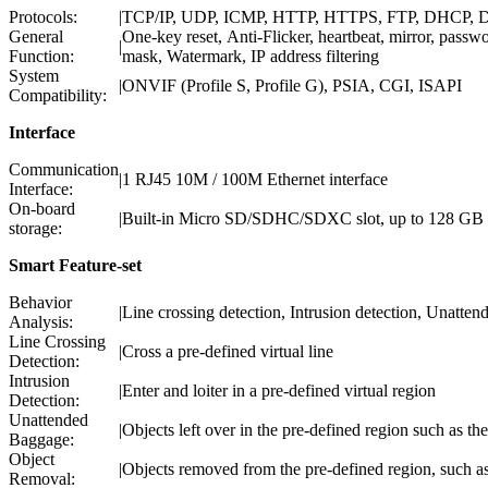
Protocols:
|
TCP/IP, UDP, ICMP, HTTP, HTTPS, FTP, DHCP, 
General
One-key reset, Anti-Flicker, heartbeat, mirror, passw
|
Function:
mask, Watermark, IP address filtering
System
|
ONVIF (Profile S, Profile G), PSIA, CGI, ISAPI
Compatibility:
Interface
Communication
|
1 RJ45 10M / 100M Ethernet interface
Interface:
On-board
|
Built-in Micro SD/SDHC/SDXC slot, up to 128 GB
storage:
Smart Feature-set
Behavior
|
Line crossing detection, Intrusion detection, Unatte
Analysis:
Line Crossing
|
Cross a pre-defined virtual line
Detection:
Intrusion
|
Enter and loiter in a pre-defined virtual region
Detection:
Unattended
|
Objects left over in the pre-defined region such as t
Baggage:
Object
|
Objects removed from the pre-defined region, such as 
Removal: