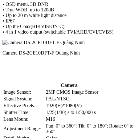
• OSD menu, 3D DNR
• True WDR, up to 120dB
• Up to 20 m white light distance
• IP67
• Up the Coax(HIKVISION-C)
• 4 in 1 video output (switchable TVI/AHD/CVI/CVBS)
Camera DS-2CE10DFT-F Quảng Ninh
Camera
Image Sensor:
2MP CMOS Image Sensor
Signal System:
PAL/NTSC
Effective Pixels:
1920(H)*1080(V)
Shutter Time:
1/25(1/30) s to 1/50,000 s
Lens Mount:
M16
Pan: 0° to 360°; Tilt: 0° to 180°; Rotate: 0° to
Adjustment Range:
360°