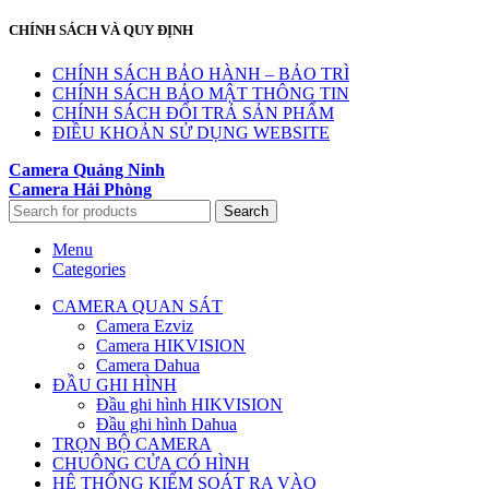
CHÍNH SÁCH VÀ QUY ĐỊNH
CHÍNH SÁCH BẢO HÀNH – BẢO TRÌ
CHÍNH SÁCH BẢO MẬT THÔNG TIN
CHÍNH SÁCH ĐỔI TRẢ SẢN PHẨM
ĐIỀU KHOẢN SỬ DỤNG WEBSITE
Camera Quảng Ninh
Camera Hải Phòng
Search
Menu
Categories
CAMERA QUAN SÁT
Camera Ezviz
Camera HIKVISION
Camera Dahua
ĐẦU GHI HÌNH
Đầu ghi hình HIKVISION
Đầu ghi hình Dahua
TRỌN BỘ CAMERA
CHUÔNG CỬA CÓ HÌNH
HỆ THỐNG KIỂM SOÁT RA VÀO