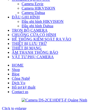
Camera Ezviz
Camera HIKVISION
Camera Dahua
ĐẦU GHI HÌNH
Đầu ghi hình HIKVISION
Đầu ghi hình Dahua
TRỌN BỘ CAMERA
CHUÔNG CỬA CÓ HÌNH
HỆ THỐNG KIỂM SOÁT RA VÀO
THIẾT BỊ LƯU TRỮ
THIẾT BỊ MẠNG
ÂM THANH THÔNG BÁO
VẬT TƯ PHỤ CAMERA
HOME
Shop
Blog
Công Nghệ
Dịch Vụ
Hỗ trợ kỹ thuật
Contact us
Click to enlarge