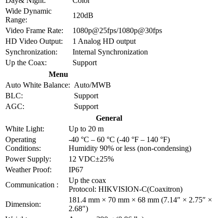
Day& Night:
Color
Wide Dynamic
120dB
Range:
Video Frame Rate:
1080p@25fps/1080p@30fps
HD Video Output:
1 Analog HD output
Synchronization:
Internal Synchronization
Up the Coax:
Support
Menu
Auto White Balance:
Auto/MWB
BLC:
Support
AGC:
Support
General
White Light:
Up to 20 m
Operating
-40 °C – 60 °C (-40 °F – 140 °F)
Conditions:
Humidity 90% or less (non-condensing)
Power Supply:
12 VDC±25%
Weather Proof:
IP67
Up the coax
Communication :
Protocol: HIKVISION-C(Coaxitron)
181.4 mm × 70 mm × 68 mm (7.14″ × 2.75″ ×
Dimension:
2.68″)