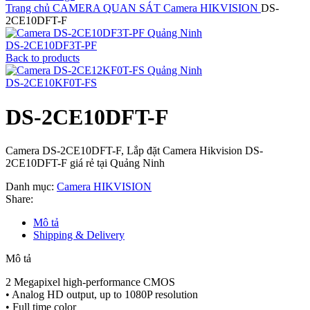
Trang chủ
CAMERA QUAN SÁT
Camera HIKVISION
DS-
2CE10DFT-F
DS-2CE10DF3T-PF
Back to products
DS-2CE10KF0T-FS
DS-2CE10DFT-F
Camera DS-2CE10DFT-F, Lắp đặt Camera Hikvision DS-
2CE10DFT-F giá rẻ tại Quảng Ninh
Danh mục:
Camera HIKVISION
Share:
Mô tả
Shipping & Delivery
Mô tả
2 Megapixel high-performance CMOS
• Analog HD output, up to 1080P resolution
• Full time color